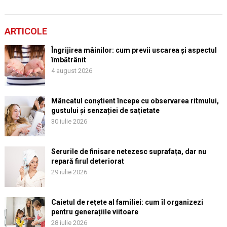
ARTICOLE
Îngrijirea mâinilor: cum previi uscarea și aspectul
îmbătrânit
4 august 2026
Mâncatul conștient începe cu observarea ritmului,
gustului și senzației de sațietate
30 iulie 2026
Serurile de finisare netezesc suprafața, dar nu
repară firul deteriorat
29 iulie 2026
Caietul de rețete al familiei: cum îl organizezi
pentru generațiile viitoare
28 iulie 2026