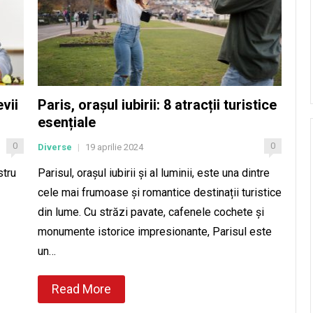
vii
Paris, orașul iubirii: 8 atracții turistice
esențiale
0
0
Diverse
19 aprilie 2024
|
stru
Parisul, orașul iubirii și al luminii, este una dintre
cele mai frumoase și romantice destinații turistice
din lume. Cu străzi pavate, cafenele cochete și
monumente istorice impresionante, Parisul este
un…
Read More