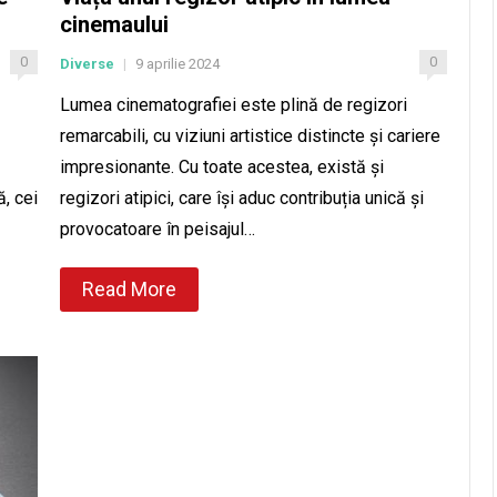
cinemaului
0
0
Diverse
9 aprilie 2024
|
Lumea cinematografiei este plină de regizori
remarcabili, cu viziuni artistice distincte și cariere
impresionante. Cu toate acestea, există și
, cei
regizori atipici, care își aduc contribuția unică și
provocatoare în peisajul…
Read More