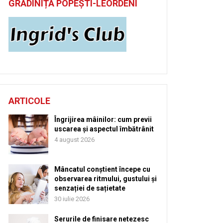
GRĂDINIȚĂ POPEȘTI-LEORDENI
ARTICOLE
Îngrijirea mâinilor: cum previi
uscarea și aspectul îmbătrânit
4 august 2026
Mâncatul conștient începe cu
observarea ritmului, gustului și
senzației de sațietate
30 iulie 2026
Serurile de finisare netezesc