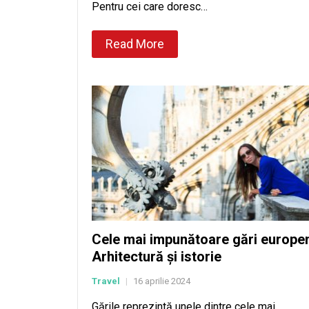
Pentru cei care doresc…
Read More
Cele mai impunătoare gări europe
Arhitectură și istorie
Travel
16 aprilie 2024
|
Gările reprezintă unele dintre cele mai