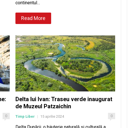
continentul…
Read More
ne:
Delta lui Ivan: Traseu verde inaugurat
de Muzeul Patzaichin
0
0
Timp Liber
15 aprilie 2024
|
Delta Dunării, o bijuterie naturală și culturală a