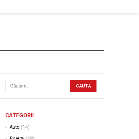
Caută
după:
CATEGORII
Auto
(14)
Beauty
(38)