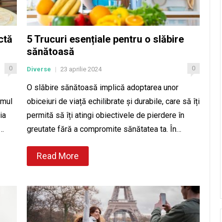
ctă
5 Trucuri esențiale pentru o slăbire
sănătoasă
0
0
Diverse
23 aprilie 2024
|
O slăbire sănătoasă implică adoptarea unor
umul
obiceiuri de viață echilibrate și durabile, care să îți
ia
permită să îți atingi obiectivele de pierdere în
e…
greutate fără a compromite sănătatea ta. În…
Read More