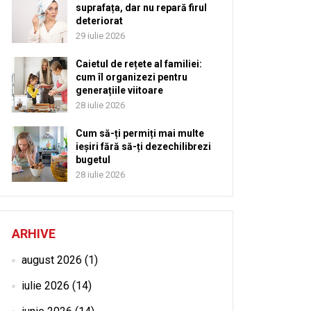
suprafața, dar nu repară firul
deteriorat
29 iulie 2026
Caietul de rețete al familiei:
cum îl organizezi pentru
generațiile viitoare
28 iulie 2026
Cum să-ți permiți mai multe
ieșiri fără să-ți dezechilibrezi
bugetul
28 iulie 2026
ARHIVE
august 2026
(1)
iulie 2026
(14)