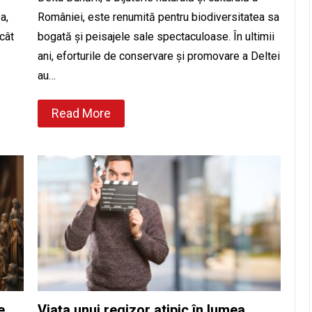
a,
României, este renumită pentru biodiversitatea sa
cât
bogată și peisajele sale spectaculoase. În ultimii
ani, eforturile de conservare și promovare a Deltei
au…
Read More
e
Viața unui regizor atipic în lumea