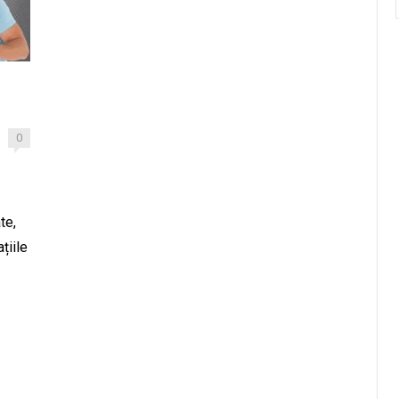
0
te,
țiile