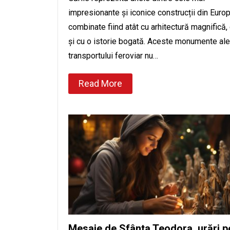
impresionante și iconice construcții din Europ
combinate fiind atât cu arhitectură magnifică, 
și cu o istorie bogată. Aceste monumente ale
transportului feroviar nu…
Read More
Mesaje de Sfânta Teodora, urări p