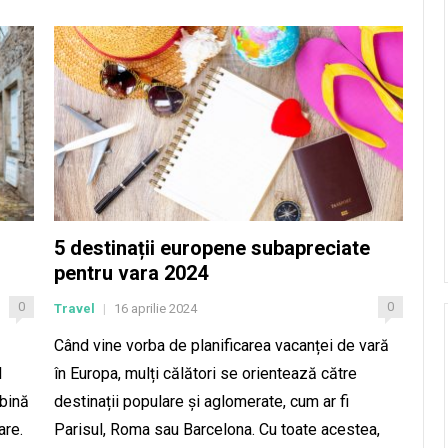
5 destinații europene subapreciate
pentru vara 2024
0
0
Travel
16 aprilie 2024
|
Când vine vorba de planificarea vacanței de vară
l
în Europa, mulți călători se orientează către
mbină
destinații populare și aglomerate, cum ar fi
are.
Parisul, Roma sau Barcelona. Cu toate acestea,