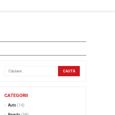
Caută
după:
CATEGORII
Auto
(14)
Beauty
(38)