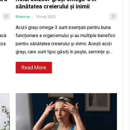
sănătatea creierului și inimii
0
0
Diverse
19 mai 2025
|
Acizii grași omega-3 sunt esențiali pentru buna
oacă
funcționare a organismului și au multiple beneficii
tos.
pentru sănătatea creierului și inimii. Acești acizi
grași, care sunt tipic găsiți în pește, semințe și…
Read More