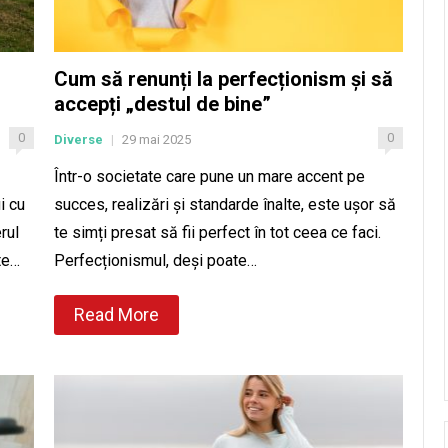
Cum să renunți la perfecționism și să
accepți „destul de bine”
0
0
Diverse
29 mai 2025
|
Într-o societate care pune un mare accent pe
i cu
succes, realizări și standarde înalte, este ușor să
rul
te simți presat să fii perfect în tot ceea ce faci.
te…
Perfecționismul, deși poate…
Read More