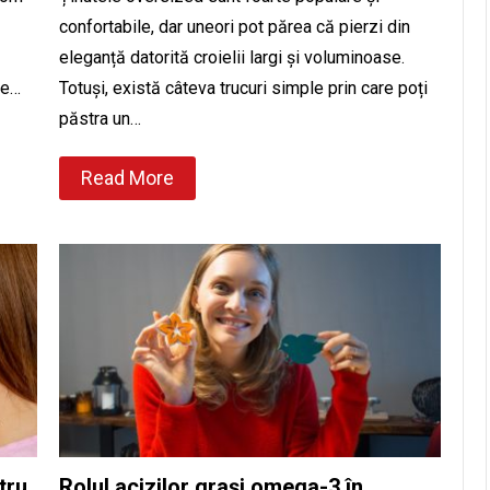
confortabile, dar uneori pot părea că pierzi din
eleganță datorită croielii largi și voluminoase.
ce…
Totuși, există câteva trucuri simple prin care poți
păstra un…
Read More
tru
Rolul acizilor grași omega-3 în