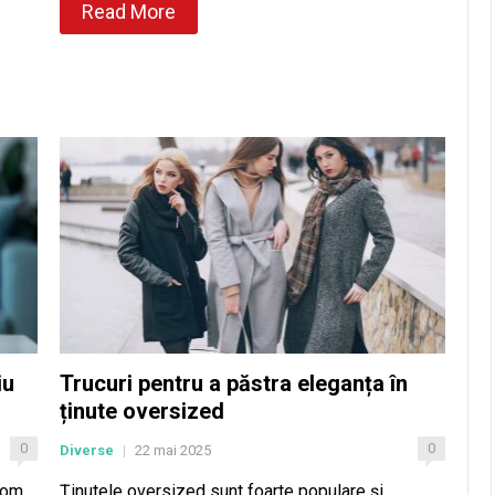
Read More
iu
Trucuri pentru a păstra eleganța în
ținute oversized
0
0
Diverse
22 mai 2025
|
dom
Ținutele oversized sunt foarte populare și