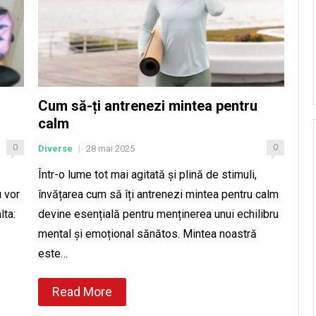
ă
Cum să-ți antrenezi mintea pentru
calm
0
0
Diverse
28 mai 2025
|
Într-o lume tot mai agitată și plină de stimuli,
u vor
învățarea cum să îți antrenezi mintea pentru calm
lta:
devine esențială pentru menținerea unui echilibru
mental și emoțional sănătos. Mintea noastră
este…
Read More