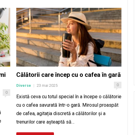
rmi
Călătorii care încep cu o cafea în gară
0
Diverse
23 mai 2025
|
0
Există ceva cu totul special în a începe o călătorie
cu o cafea savurată într-o gară. Mirosul proaspăt
i
de cafea, agitația discretă a călătorilor și a
e
trenurilor care așteaptă să…