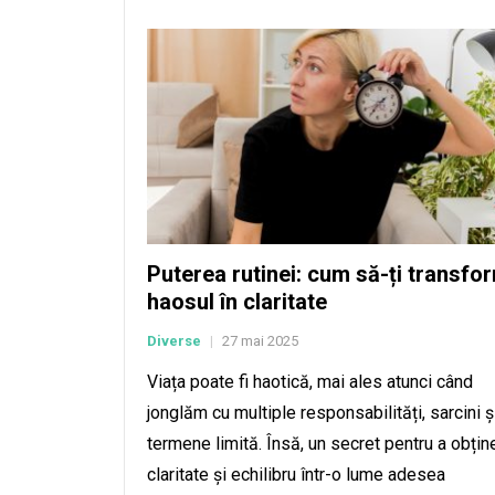
Puterea rutinei: cum să-ți transfo
haosul în claritate
Diverse
27 mai 2025
|
Viața poate fi haotică, mai ales atunci când
jonglăm cu multiple responsabilități, sarcini ș
termene limită. Însă, un secret pentru a obțin
claritate și echilibru într-o lume adesea