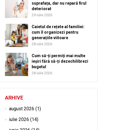
suprafața, dar nu repară firul
deteriorat
29 iulie 2026
Caietul de rețete al familiei:
cum îl organizezi pentru
generațiile viitoare
28 iulie 2026
Cum să-ți permiți mai multe
ieșiri fără să-ți dezechilibrezi
bugetul
28 iulie 2026
ARHIVE
august 2026
(1)
iulie 2026
(14)