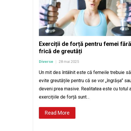
Exerciții de forță pentru femei făr
frică de greutăți
Diverse
28 mai 2025
|
Un mit des întâlnit este că femeile trebuie să
evite greutățile pentru că se vor „îngrășa” sa
deveni prea masive. Realitatea este cu totul a
exercițiile de forță sunt…
Read More