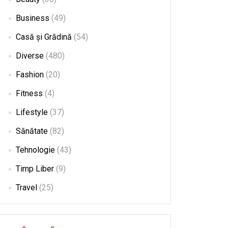
Business
(49)
Casă și Grădină
(54)
Diverse
(480)
Fashion
(20)
Fitness
(4)
Lifestyle
(37)
Sănătate
(82)
Tehnologie
(43)
Timp Liber
(9)
Travel
(25)