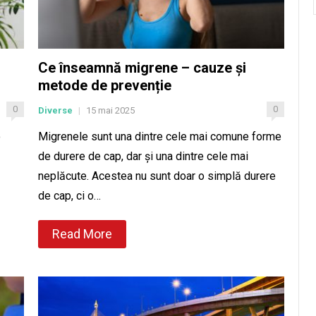
Ce înseamnă migrene – cauze și
metode de prevenție
0
0
Diverse
15 mai 2025
|
o
Migrenele sunt una dintre cele mai comune forme
de durere de cap, dar și una dintre cele mai
neplăcute. Acestea nu sunt doar o simplă durere
de cap, ci o…
Read More