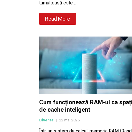
tumultoasă este…
Read More
Cum funcționează RAM-ul ca spaț
de cache inteligent
Diverse
22 mai 2025
|
Într-un sistem de calcul, memoria RAM (Ran