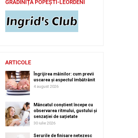
GRĂDINIȚĂ POPEȘTI-LEORDENI
ARTICOLE
Îngrijirea mâinilor: cum previi
uscarea și aspectul îmbătrânit
4 august 2026
Mâncatul conștient începe cu
observarea ritmului, gustului și
senzației de sațietate
30 iulie 2026
Serurile de finisare netezesc