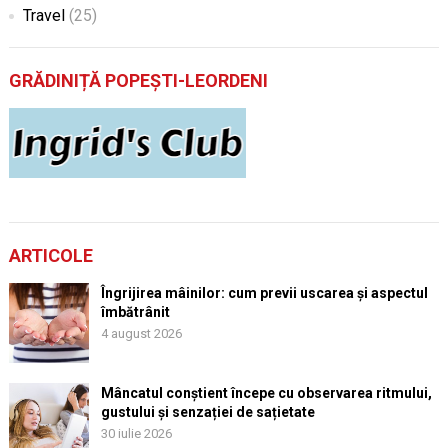
Travel
(25)
GRĂDINIȚĂ POPEȘTI-LEORDENI
ARTICOLE
Îngrijirea mâinilor: cum previi uscarea și aspectul
îmbătrânit
4 august 2026
Mâncatul conștient începe cu observarea ritmului,
gustului și senzației de sațietate
30 iulie 2026