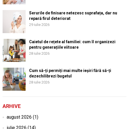
Serurile de finisare netezesc suprafața, dar nu
repară firul deteriorat
29 iulie 2026
Caietul de rețete al familiei: cum îl organizezi
pentru generațiile viitoare
28 iulie 2026
Cum să-ți permiți mai multe ieșiri fără să-ți
dezechilibrezi bugetul
28 iulie 2026
ARHIVE
august 2026
(1)
iulie 2026
(14)