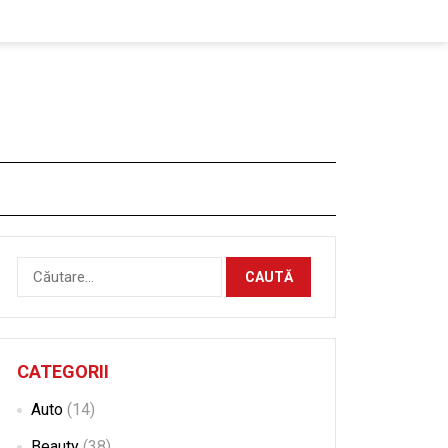
Caută
după:
CATEGORII
Auto
(14)
Beauty
(38)