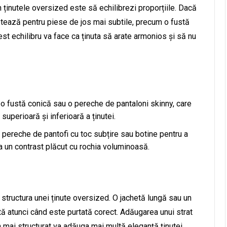
n ținutele oversized este să echilibrezi proporțiile. Dacă
ptează pentru piese de jos mai subtile, precum o fustă
st echilibru va face ca ținuta să arate armonios și să nu
o fustă conică sau o pereche de pantaloni skinny, care
superioară și inferioară a ținutei.
 pereche de pantofi cu toc subțire sau botine pentru a
a un contrast plăcut cu rochia voluminoasă.
 structura unei ținute oversized. O jachetă lungă sau un
ă atunci când este purtată corect. Adăugarea unui strat
n mai structurat va adăuga mai multă eleganță ținutei.