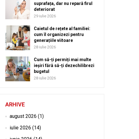
suprafața, dar nu repară firul
deteriorat
29 iulie 2026
Caietul de rețete al familiei:
cum îl organizezi pentru
generațiile viitoare
28 iulie 2026
Cum să-ți permiți mai multe
ieșiri fără să-ți dezechilibrezi
bugetul
28 iulie 2026
ARHIVE
august 2026
(1)
iulie 2026
(14)