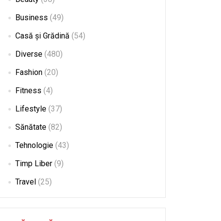
Business
(49)
Casă și Grădină
(54)
Diverse
(480)
Fashion
(20)
Fitness
(4)
Lifestyle
(37)
Sănătate
(82)
Tehnologie
(43)
Timp Liber
(9)
Travel
(25)