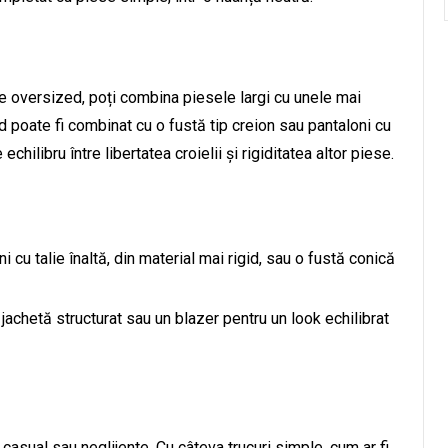
le oversized, poți combina piesele largi cu unele mai
 poate fi combinat cu o fustă tip creion sau pantaloni cu
chilibru între libertatea croielii și rigiditatea altor piese.
 cu talie înaltă, din material mai rigid, sau o fustă conică
achetă structurat sau un blazer pentru un look echilibrat
casual sau neglijente. Cu câteva trucuri simple, cum ar fi