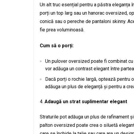
Un alt truc esențial pentru a păstra eleganța î
porți un top larg sau un hanorac oversized, o
conică sau o pereche de pantaloni skinny. Ace
fie prea voluminoasă.
Cum să o porți:
Un pulover oversized poate fi combinat cu 
vor adăuga un contrast elegant între partea 
Dacă porți o rochie largă, optează pentru o
adăuga un plus de eleganță și pentru a cre
Adaugă un strat suplimentar elegant
Straturile pot adăuga un plus de rafinament și
palton oversized poate crea o siluetă elegant
care se închide la talie sau care are un desig