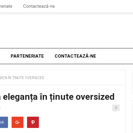
neriate
Contactează-ne
PARTENERIATE
CONTACTEAZĂ-NE
NȚA ÎN ȚINUTE OVERSIZED
 eleganța în ținute oversized
0
5
ook