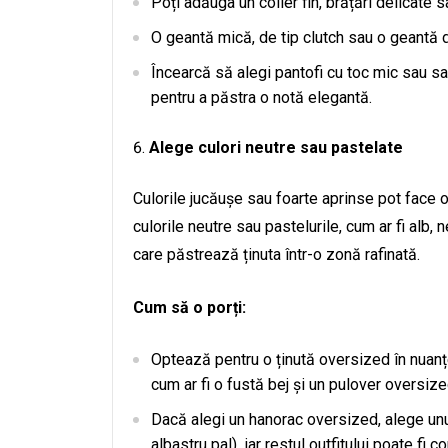
Poți adăuga un colier fin, brățări delicate 
O geantă mică, de tip clutch sau o geantă d
Încearcă să alegi pantofi cu toc mic sau san
pentru a păstra o notă elegantă.
Alege culori neutre sau pastelate
Culorile jucăușe sau foarte aprinse pot face o
culorile neutre sau pastelurile, cum ar fi alb, n
care păstrează ținuta într-o zonă rafinată.
Cum să o porți:
Optează pentru o ținută oversized în nuanț
cum ar fi o fustă bej și un pulover oversize
Dacă alegi un hanorac oversized, alege unu
albastru pal), iar restul outfitului poate fi