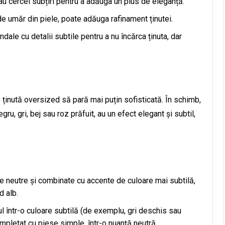
sau cercei subțiri pentru a adăuga un plus de eleganță.
e umăr din piele, poate adăuga rafinament ținutei.
dale cu detalii subtile pentru a nu încărca ținuta, dar
 ținută oversized să pară mai puțin sofisticată. În schimb,
egru, gri, bej sau roz prăfuit, au un efect elegant și subtil,
e neutre și combinate cu accente de culoare mai subtilă,
d alb.
l într-o culoare subtilă (de exemplu, gri deschis sau
 completat cu piese simple, într-o nuanță neutră.