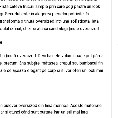
există câteva trucuri simple prin care poți păstra un look
gi. Secretul este în alegerea pieselor potrivite, în
t transforma o ținută oversized într-una sofisticată. Iată
stilul rafinat, chiar și atunci când alegi ținute oversized.
ne
tă o ținută oversized. Deși hainele voluminoase pot părea
te, precum lâna subțire, mătasea, crepul sau bumbacul fin,
ale se așează elegant pe corp și îți vor oferi un look mai
n pulover oversized din lână merinos. Aceste materiale
r și atunci când sunt purtate într-un stil mai larg.