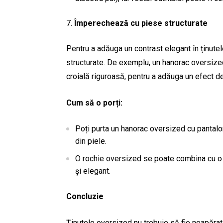
Împerechează cu piese structurate
Pentru a adăuga un contrast elegant în ținute
structurate. De exemplu, un hanorac oversized
croială riguroasă, pentru a adăuga un efect de e
Cum să o porți:
Poți purta un hanorac oversized cu pantaloni
din piele.
O rochie oversized se poate combina cu o j
și elegant.
Concluzie
Ținutele oversized nu trebuie să fie neapărat 