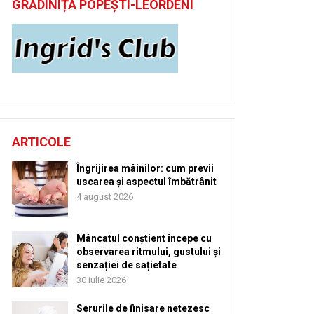
GRĂDINIȚĂ POPEȘTI-LEORDENI
ARTICOLE
Îngrijirea mâinilor: cum previi
uscarea și aspectul îmbătrânit
4 august 2026
Mâncatul conștient începe cu
observarea ritmului, gustului și
senzației de sațietate
30 iulie 2026
Serurile de finisare netezesc