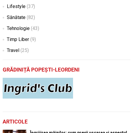
Lifestyle
(37)
Sănătate
(82)
Tehnologie
(43)
Timp Liber
(9)
Travel
(25)
GRĂDINIȚĂ POPEȘTI-LEORDENI
ARTICOLE
Îngrijirea mâinilor: cum previi uscarea și aspectul