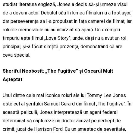
studiat literatura engleză, Jones a decis să-și urmeze visul
de a deveni actor. Debutul său în lumea filmului nu a fost ușor,
dar perseverența sa l-a propulsat în fața camerei de filmat, iar
rolurile memorabile nu au întârziat să apară. Un exemplu
timpuriu este filmul „Love Story”, unde, deși nu a avut un rol
principal, și-a făcut simțită prezența, demonstrând că are
ceva special.
Sheriful Neobosit: „The Fugitive” și Oscarul Mult
Așteptat
Unul dintre cele mai iconice roluri ale lui Tommy Lee Jones
este cel al șerifului Samuel Gerard din filmul „The Fugitive”. În
această peliculă, Jones interpretează un agent federal
determinat să captureze un doctor acuzat pe nedrept de
crimă, jucat de Harrison Ford. Cu un amestec de severitate,