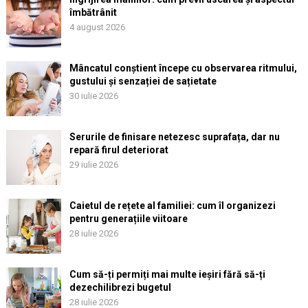
îmbătrânit
4 august 2026
Mâncatul conștient începe cu observarea ritmului,
gustului și senzației de sațietate
30 iulie 2026
Serurile de finisare netezesc suprafața, dar nu
repară firul deteriorat
29 iulie 2026
Caietul de rețete al familiei: cum îl organizezi
pentru generațiile viitoare
28 iulie 2026
Cum să-ți permiți mai multe ieșiri fără să-ți
dezechilibrezi bugetul
28 iulie 2026