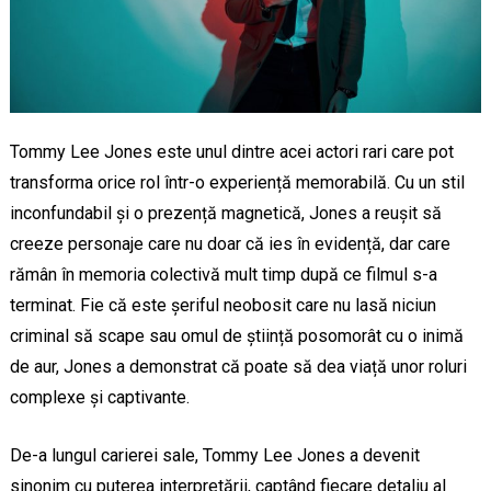
Tommy Lee Jones este unul dintre acei actori rari care pot
transforma orice rol într-o experiență memorabilă. Cu un stil
inconfundabil și o prezență magnetică, Jones a reușit să
creeze personaje care nu doar că ies în evidență, dar care
rămân în memoria colectivă mult timp după ce filmul s-a
terminat. Fie că este șeriful neobosit care nu lasă niciun
criminal să scape sau omul de știință posomorât cu o inimă
de aur, Jones a demonstrat că poate să dea viață unor roluri
complexe și captivante.
De-a lungul carierei sale, Tommy Lee Jones a devenit
sinonim cu puterea interpretării, captând fiecare detaliu al