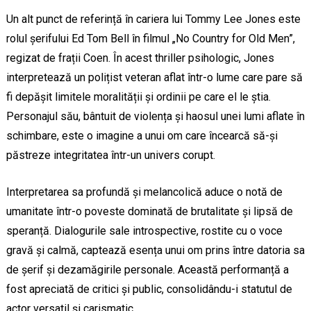
Un alt punct de referință în cariera lui Tommy Lee Jones este
rolul șerifului Ed Tom Bell în filmul „No Country for Old Men”,
regizat de frații Coen. În acest thriller psihologic, Jones
interpretează un polițist veteran aflat într-o lume care pare să
fi depășit limitele moralității și ordinii pe care el le știa.
Personajul său, bântuit de violența și haosul unei lumi aflate în
schimbare, este o imagine a unui om care încearcă să-și
păstreze integritatea într-un univers corupt.
Interpretarea sa profundă și melancolică aduce o notă de
umanitate într-o poveste dominată de brutalitate și lipsă de
speranță. Dialogurile sale introspective, rostite cu o voce
gravă și calmă, captează esența unui om prins între datoria sa
de șerif și dezamăgirile personale. Această performanță a
fost apreciată de critici și public, consolidându-i statutul de
actor versatil și carismatic.