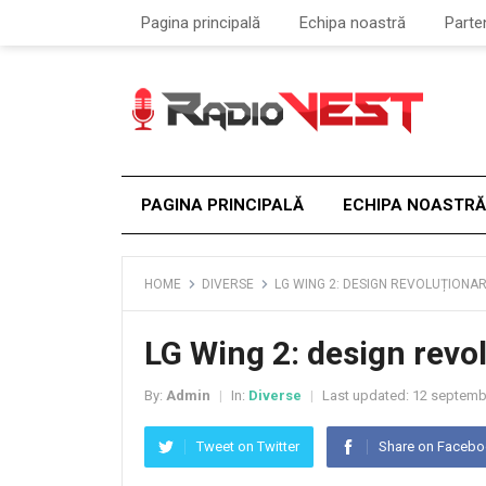
Pagina principală
Echipa noastră
Parte
PAGINA PRINCIPALĂ
ECHIPA NOASTRĂ
HOME
DIVERSE
LG WING 2: DESIGN REVOLUȚIONAR 
LG Wing 2: design revol
By:
Admin
In:
Diverse
Last updated:
12 septemb
|
|
Tweet on Twitter
Share on Faceb