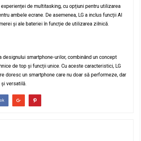
 experienței de multitasking, cu opțiuni pentru utilizarea
pentru ambele ecrane. De asemenea, LG a inclus funcții AI
i și ale bateriei în funcție de utilizarea zilnică.
ia designului smartphone-urilor, combinând un concept
hnice de top și funcții unice. Cu aceste caracteristici, LG
care doresc un smartphone care nu doar să performeze, dar
și versatilă.
ook