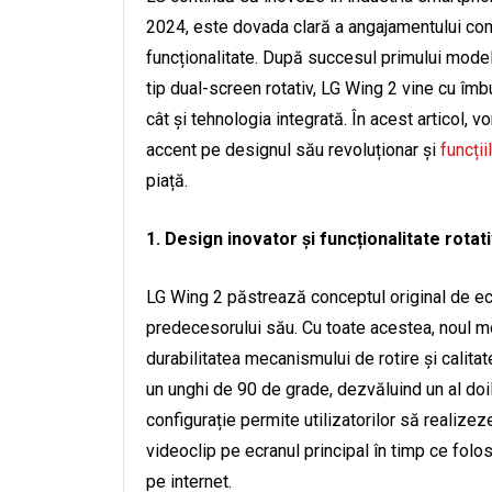
2024, este dovada clară a angajamentului comp
funcționalitate. După succesul primului model 
tip dual-screen rotativ, LG Wing 2 vine cu îmbu
cât și tehnologia integrată. În acest articol, 
accent pe designul său revoluționar și
funcții
piață.
1. Design inovator și funcționalitate rotat
LG Wing 2 păstrează conceptul original de ecra
predecesorului său. Cu toate acestea, noul m
durabilitatea mecanismului de rotire și calitate
un unghi de 90 de grade, dezvăluind un al doi
configurație permite utilizatorilor să realize
videoclip pe ecranul principal în timp ce folo
pe internet.