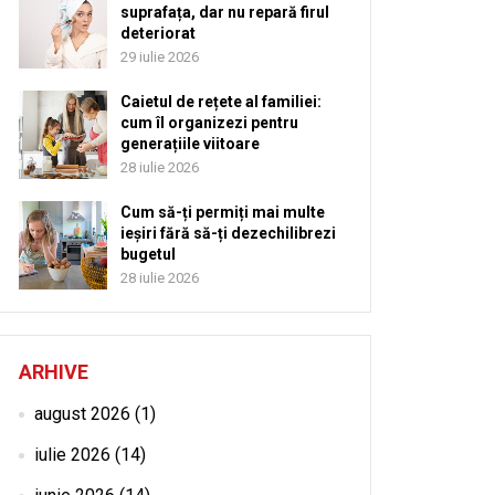
suprafața, dar nu repară firul
deteriorat
29 iulie 2026
Caietul de rețete al familiei:
cum îl organizezi pentru
generațiile viitoare
28 iulie 2026
Cum să-ți permiți mai multe
ieșiri fără să-ți dezechilibrezi
bugetul
28 iulie 2026
ARHIVE
august 2026
(1)
iulie 2026
(14)