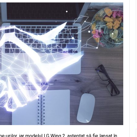
-urilor, iar modelul LG Wing 2, așteptat să fie lansat în