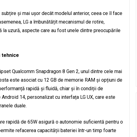
ubțire și mai ușor decât modelul anterior, ceea ce îl face
e asemenea, LG a îmbunătățit mecanismul de rotire,
tă la uzură, aspecte care au fost unele dintre preocupările
i tehnice
hipset Qualcomm Snapdragon 8 Gen 2, unul dintre cele mai
cesta este asociat cu 12 GB de memorie RAM și opțiuni de
rformanță rapidă și fluidă, chiar și în condiții de
 Android 14, personalizat cu interfața LG UX, care este
ranele duale.
are rapidă de 65W asigură o autonomie suficientă pentru o
permite refacerea capacității bateriei într-un timp foarte