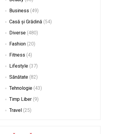
Business
(49)
Casă și Grădină
(54)
Diverse
(480)
Fashion
(20)
Fitness
(4)
Lifestyle
(37)
Sănătate
(82)
Tehnologie
(43)
Timp Liber
(9)
Travel
(25)