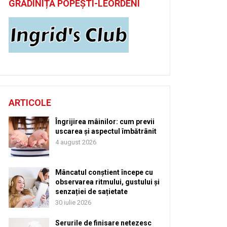
GRĂDINIȚĂ POPEȘTI-LEORDENI
ARTICOLE
Îngrijirea mâinilor: cum previi
uscarea și aspectul îmbătrânit
4 august 2026
Mâncatul conștient începe cu
observarea ritmului, gustului și
senzației de sațietate
30 iulie 2026
Serurile de finisare netezesc