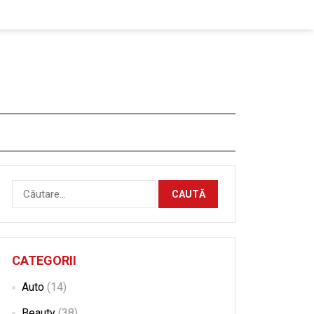
Caută
după:
CATEGORII
Auto
(14)
Beauty
(38)