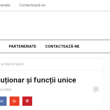
neriate
Contactează-ne
PARTENERIATE
CONTACTEAZĂ-NE
ȘI FUNCȚII UNICE
uționar și funcții unice
0
rie 2024
ook