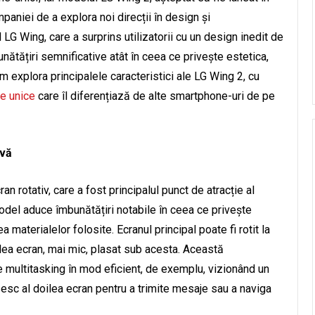
aniei de a explora noi direcții în design și
LG Wing, care a surprins utilizatorii cu un design inedit de
nătățiri semnificative atât în ceea ce privește estetica,
vom explora principalele caracteristici ale LG Wing 2, cu
le unice
care îl diferențiază de alte smartphone-uri de pe
ivă
n rotativ, care a fost principalul punct de atracție al
odel aduce îmbunătățiri notabile în ceea ce privește
a materialelor folosite. Ecranul principal poate fi rotit la
lea ecran, mai mic, plasat sub acesta. Această
ze multitasking în mod eficient, de exemplu, vizionând un
sesc al doilea ecran pentru a trimite mesaje sau a naviga