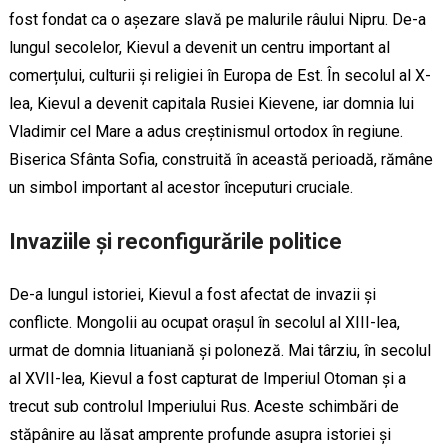
fost fondat ca o așezare slavă pe malurile râului Nipru. De-a
lungul secolelor, Kievul a devenit un centru important al
comerțului, culturii și religiei în Europa de Est. În secolul al X-
lea, Kievul a devenit capitala Rusiei Kievene, iar domnia lui
Vladimir cel Mare a adus creștinismul ortodox în regiune.
Biserica Sfânta Sofia, construită în această perioadă, rămâne
un simbol important al acestor începuturi cruciale.
Invaziile și reconfigurările politice
De-a lungul istoriei, Kievul a fost afectat de invazii și
conflicte. Mongolii au ocupat orașul în secolul al XIII-lea,
urmat de domnia lituaniană și poloneză. Mai târziu, în secolul
al XVII-lea, Kievul a fost capturat de Imperiul Otoman și a
trecut sub controlul Imperiului Rus. Aceste schimbări de
stăpânire au lăsat amprente profunde asupra istoriei și