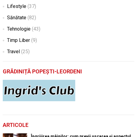
Lifestyle
(37)
Sănătate
(82)
Tehnologie
(43)
Timp Liber
(9)
Travel
(25)
GRĂDINIȚĂ POPEȘTI-LEORDENI
ARTICOLE
Îngrijirea mâinilor: cum previi uscarea și aspectul