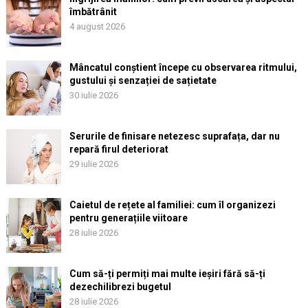
îmbătrânit
4 august 2026
Mâncatul conștient începe cu observarea ritmului,
gustului și senzației de sațietate
30 iulie 2026
Serurile de finisare netezesc suprafața, dar nu
repară firul deteriorat
29 iulie 2026
Caietul de rețete al familiei: cum îl organizezi
pentru generațiile viitoare
28 iulie 2026
Cum să-ți permiți mai multe ieșiri fără să-ți
dezechilibrezi bugetul
28 iulie 2026