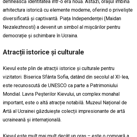
definească identitatea într-o eră nouă. Astăzi, orașul îmbină
arhitectura istorică cu elemente moderne, oferind o priveliște
diversificată și captivantă. Piața Independenței (Maidan
Nezalezhnosti) a devenit un simbol al mișcărilor pentru
democrație și schimbare în Ucraina.
Atracții istorice și culturale
Kievul este plin de atracții istorice și culturale pentru
vizitatori. Biserica Sfânta Sofia, datând din secolul al XI-lea,
este recunoscută de UNESCO ca parte a Patrimoniului
Mondial. Lavra Peșterilor Kievului, un complex monahal
important, este o altă atracție notabilă. Muzeul Național de
Artă al Ucrainei găzduiește colecții impresionante de artă
ucraineană și internațională.
Kievul este mult mai mult decât un oraș – este o comoară a