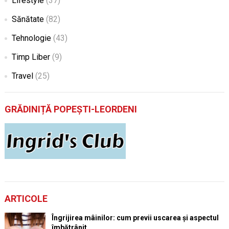
Lifestyle
(37)
Sănătate
(82)
Tehnologie
(43)
Timp Liber
(9)
Travel
(25)
GRĂDINIȚĂ POPEȘTI-LEORDENI
ARTICOLE
Îngrijirea mâinilor: cum previi uscarea și aspectul
îmbătrânit