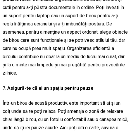
cutii pentru a-ți păstra documentele în ordine. Poți investi în
un suport pentru laptop sau un suport de birou pentru a-ți
regla înălțimea ecranului și a-ți îmbunătăți postura. De
asemenea, pentru a menține un aspect ordonat, alege obiecte
de birou care sunt funcționale și se potrivesc stilului tău, dar
care nu ocupă prea mult spațiu. Organizarea eficientă a
biroului contribuie nu doar la un mediu de lucru mai curat, dar
și la o minte mai limpede și mai pregătită pentru provocările
zilnice.
Asigură-te că ai un spațiu pentru pauze
Într-un birou de acasă productiv, este important să ai și un
colț unde să te poți relaxa. Poți amenaja o zonă de relaxare
chiar lângă birou, cu un fotoliu confortabil sau o canapea mică,
unde să îți iei pauze scurte. Aici poți citi o carte, savura o