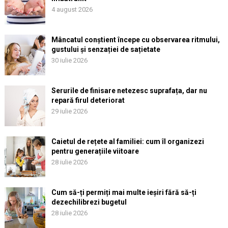
4 august 2026
Mâncatul conștient începe cu observarea ritmului,
gustului și senzației de sațietate
30 iulie 2026
Serurile de finisare netezesc suprafața, dar nu
repară firul deteriorat
29 iulie 2026
Caietul de rețete al familiei: cum îl organizezi
pentru generațiile viitoare
28 iulie 2026
Cum să-ți permiți mai multe ieșiri fără să-ți
dezechilibrezi bugetul
28 iulie 2026