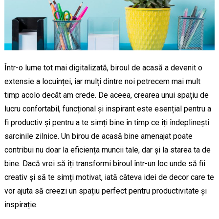
Într-o lume tot mai digitalizată, biroul de acasă a devenit o
extensie a locuinței, iar mulți dintre noi petrecem mai mult
timp acolo decât am crede. De aceea, crearea unui spațiu de
lucru confortabil, funcțional și inspirant este esențial pentru a
fi productiv și pentru a te simți bine în timp ce îți îndeplinești
sarcinile zilnice. Un birou de acasă bine amenajat poate
contribui nu doar la eficiența muncii tale, dar și la starea ta de
bine. Dacă vrei să îți transformi biroul într-un loc unde să fii
creativ și să te simți motivat, iată câteva idei de decor care te
vor ajuta să creezi un spațiu perfect pentru productivitate și
inspirație.