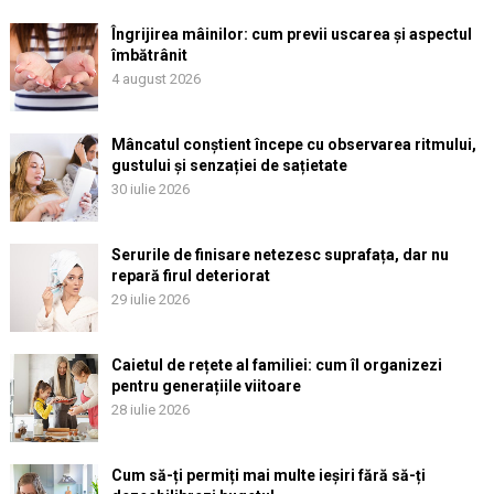
Îngrijirea mâinilor: cum previi uscarea și aspectul
îmbătrânit
4 august 2026
Mâncatul conștient începe cu observarea ritmului,
gustului și senzației de sațietate
30 iulie 2026
Serurile de finisare netezesc suprafața, dar nu
repară firul deteriorat
29 iulie 2026
Caietul de rețete al familiei: cum îl organizezi
pentru generațiile viitoare
28 iulie 2026
Cum să-ți permiți mai multe ieșiri fără să-ți