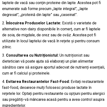
laptele de vacă sau conțin proteine din lapte. Acestea pot fi
enumerate sub forme precum „lapte integral”, „lapte
degresat”, „proteină din lapte” sau „caseinat”.
Înlocuirea Produselor Lactate:
Există o varietate de
alternative non-dairy disponibile în comerț, cum ar fi laptele
de soia, de migdale, de orez sau de ovăz. Acestea pot fi
utilizate în locul laptelui de vacă în rețete și pentru consum
zilnic.
Consultarea cu Nutriționistul:
Un nutriționist sau
dietetician vă poate ajuta să elaborați un plan alimentar
sănătos care să asigure aportul adecvat de nutrienți esențiali,
cum ar fi calciul și proteinele.
Evitarea Restaurantelor Fast-Food:
Evitați restaurantele
fast-food, deoarece mulți folosesc produse lactate în
rețetele lor. Optați pentru restaurante cu opțiuni pentru alergici
sau pregătiți-vă mâncarea acasă pentru a avea control asupra
ingredientelor.