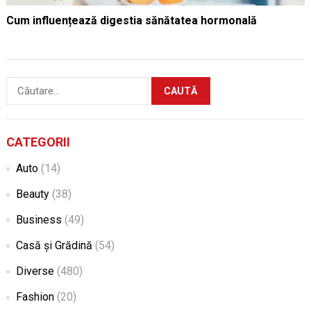
Cum influențează digestia sănătatea hormonală
Caută
după:
CATEGORII
Auto
(14)
Beauty
(38)
Business
(49)
Casă și Grădină
(54)
Diverse
(480)
Fashion
(20)