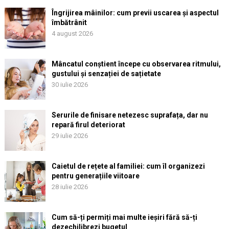
Îngrijirea mâinilor: cum previi uscarea și aspectul
îmbătrânit
4 august 2026
Mâncatul conștient începe cu observarea ritmului,
gustului și senzației de sațietate
30 iulie 2026
Serurile de finisare netezesc suprafața, dar nu
repară firul deteriorat
29 iulie 2026
Caietul de rețete al familiei: cum îl organizezi
pentru generațiile viitoare
28 iulie 2026
Cum să-ți permiți mai multe ieșiri fără să-ți
dezechilibrezi bugetul