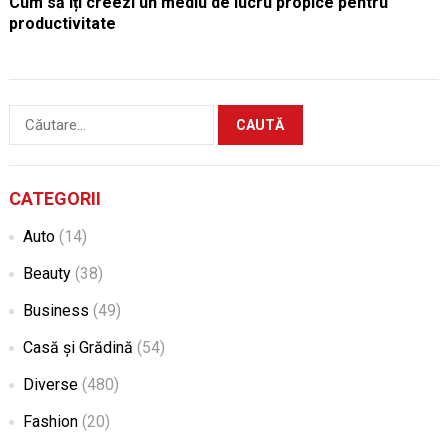
Cum să îți creezi un mediu de lucru propice pentru
productivitate
Caută
după:
CATEGORII
Auto
(14)
Beauty
(38)
Business
(49)
Casă și Grădină
(54)
Diverse
(480)
Fashion
(20)