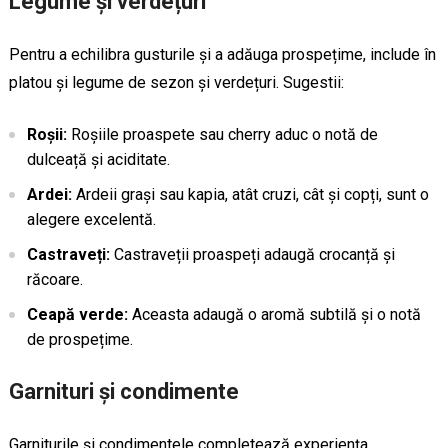
Legume și verdețuri
Pentru a echilibra gusturile și a adăuga prospețime, include în
platou și legume de sezon și verdețuri. Sugestii:
Roșii:
Roșiile proaspete sau cherry aduc o notă de
dulceață și aciditate.
Ardei:
Ardeii grași sau kapia, atât cruzi, cât și copți, sunt o
alegere excelentă.
Castraveți:
Castraveții proaspeți adaugă crocanță și
răcoare.
Ceapă verde:
Aceasta adaugă o aromă subtilă și o notă
de prospețime.
Garnituri și condimente
Garniturile și condimentele completează experiența