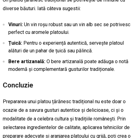
diverse băuturi. Iată câteva sugestii:
Vinuri:
Un vin roșu robust sau un vin alb sec se potrivesc
perfect cu aromele platoului.
Țuică:
Pentru o experiență autentică, servește platoul
alături de un pahar de țuică sau pălincă.
Bere artizanală:
O bere artizanală poate adăuga o notă
modernă și complementară gusturilor tradiționale.
Concluzie
Prepararea unui platou țărănesc tradițional nu este doar o
ocazie de a savura gusturi autentice și delicioase, ci și o
modalitate de a celebra cultura și tradițiile românești. Prin
selectarea ingredientelor de calitate, aplicarea tehnicilor de
preparare adecvate și aranjarea platoului cu grijă, poți crea o