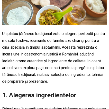
Un platou țărănesc tradițional este o alegere perfectă pentru
mesele festive, reuniunile de familie sau chiar și pentru o
cină specială în timpul săptămânii. Aceasta reprezintă o
incursiune în gastronomia rustică a României, aducând
laolaltă arome autentice și ingrediente de calitate. În acest
articol, vom explora pașii necesari pentru a pregăti un platou
țărănesc tradițional, inclusiv selecția de ingrediente, tehnici
de preparare și prezentare.
1. Alegerea ingredientelor
Primul pas în pregătirea unui platou țărănesc este selectarea