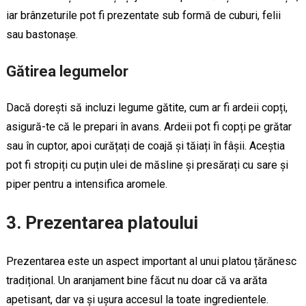
iar brânzeturile pot fi prezentate sub formă de cuburi, felii
sau bastonașe.
Gătirea legumelor
Dacă dorești să incluzi legume gătite, cum ar fi ardeii copți,
asigură-te că le prepari în avans. Ardeii pot fi copți pe grătar
sau în cuptor, apoi curățați de coajă și tăiați în fâșii. Aceștia
pot fi stropiți cu puțin ulei de măsline și presărați cu sare și
piper pentru a intensifica aromele.
3. Prezentarea platoului
Prezentarea este un aspect important al unui platou țărănesc
tradițional. Un aranjament bine făcut nu doar că va arăta
apetisant, dar va și ușura accesul la toate ingredientele.