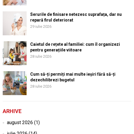
Serurile de finisare netezesc suprafața, dar nu
repară firul deteriorat
29 iulie 2026
Caietul de rețete al familiei: cum îl organizezi
pentru generațiile viitoare
28 iulie 2026
Cum să-ți permiți mai multe ieșiri fără să-ți
dezechilibrezi bugetul
28 iulie 2026
ARHIVE
august 2026
(1)
iulie 2026
(14)