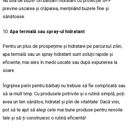
Nu uita de buze! Un balsam hidratant cu protecție SPF
previne uscarea și crăparea, menținând buzele fine și
sănătoase.
Apa termală sau spray-ul hidratant
Pentru un plus de prospețime și hidratare pe parcursul zilei,
apa termală sau un spray hidratant sunt soluții rapide și
eficiente, mai ales în medii uscate sau după expunerea la
soare.
Îngrijirea pielii pentru bărbați nu trebuie să fie complicată sau
să ia mult timp. Cu produsele potrivite și o rutină simplă, poți
avea un ten sănătos, hidratat și plin de vitalitate. Dacă vrei,
pot să te ajut să alegi cele mai bune produse pentru nevoile
tale și să-ți construiesc o rutină eficientă!