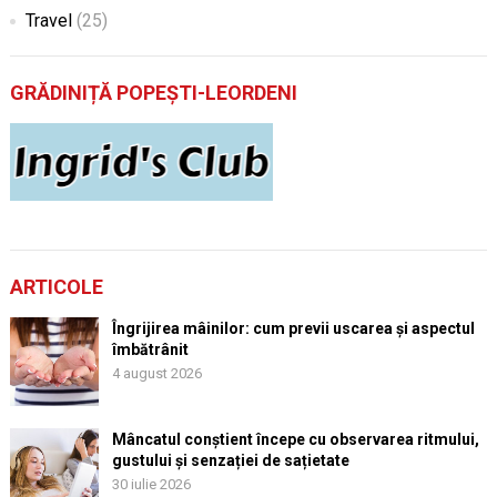
Travel
(25)
GRĂDINIȚĂ POPEȘTI-LEORDENI
ARTICOLE
Îngrijirea mâinilor: cum previi uscarea și aspectul
îmbătrânit
4 august 2026
Mâncatul conștient începe cu observarea ritmului,
gustului și senzației de sațietate
30 iulie 2026