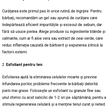
Curățarea este primul pas în orice rutină de îngrijire. Pentru
bărbați, recomandăm un gel sau spumă de curățare care
îndepărtează eficient impuritățile și excesul de sebum, dar
fără să usuce pielea. Alege produse cu ingrediente blânde și
calmante, cum ar fi aloe vera sau extract de ceai verde, care
reduc inflamația cauzată de bărbierit și expunerea zilnică la
factorii externi.
Exfoliant pentru ten
Exfolierea ajută la eliminarea celulelor moarte și previne
înfundarea porilor, probleme frecvente la bărbați datorită
pielii mai grase. Folosește un exfoliant cu granule fine sau
unul chimic cu acid salicilic de 1-2 ori pe săptămână, pentru a
stimula regenerarea celulară și a menține tenul curat și neted.