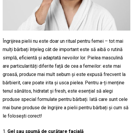
Îngrijirea pielii nu este doar un ritual pentru femei – tot mai
mulți bărbați înțeleg cât de important este să aibă o rutină
simplă, eficientă și adaptată nevoilor lor. Pielea masculină
are particularități diferite față de cea a femeilor: este mai
groasă, produce mai mult sebum și este expusă frecvent la
bărbierit, care poate irita și usca pielea. Pentru a-ți menține
tenul sănătos, hidratat și fresh, este esențial să alegi
produse special formulate pentru bărbați. Iată care sunt cele
mai bune produse de îngrijire a pielii pentru bărbați și cum să
le folosești corect!
Gel sau spumă de curățare facială