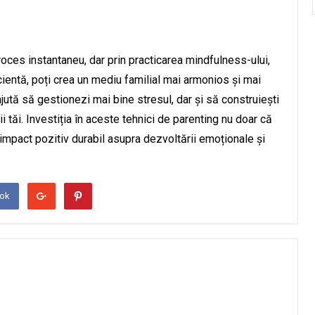
oces instantaneu, dar prin practicarea mindfulness-ului,
icientă, poți crea un mediu familial mai armonios și mai
ută să gestionezi mai bine stresul, dar și să construiești
i tăi. Investiția în aceste tehnici de parenting nu doar că
un impact pozitiv durabil asupra dezvoltării emoționale și
ook