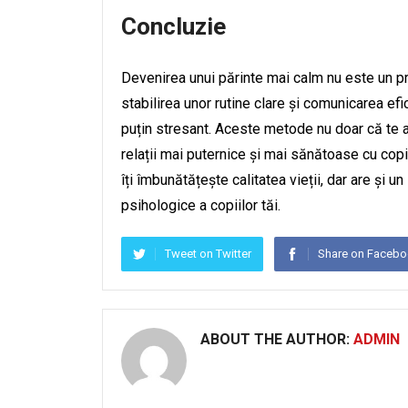
Concluzie
Devenirea unui părinte mai calm nu este un pr
stabilirea unor rutine clare și comunicarea ef
puțin stresant. Aceste metode nu doar că te aj
relații mai puternice și mai sănătoase cu copii
îți îmbunătățește calitatea vieții, dar are și 
psihologice a copiilor tăi.
Tweet on Twitter
Share on Faceb
ABOUT THE AUTHOR:
ADMIN