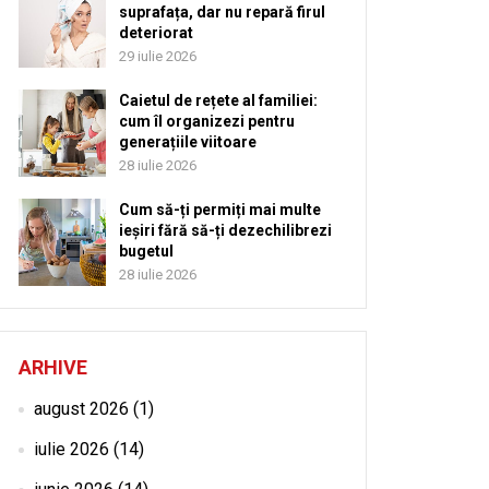
suprafața, dar nu repară firul
deteriorat
29 iulie 2026
Caietul de rețete al familiei:
cum îl organizezi pentru
generațiile viitoare
28 iulie 2026
Cum să-ți permiți mai multe
ieșiri fără să-ți dezechilibrezi
bugetul
28 iulie 2026
ARHIVE
august 2026
(1)
iulie 2026
(14)