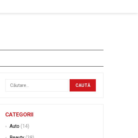
Caută
după:
CATEGORII
Auto
(14)
Beauty
(38)