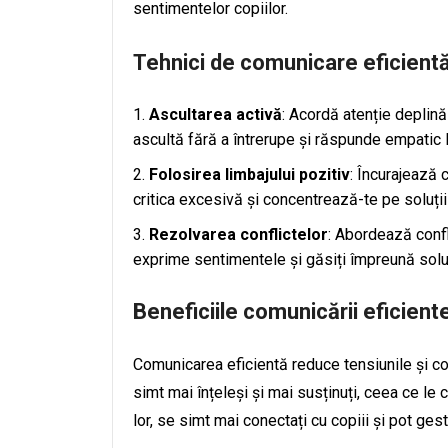
sentimentelor copiilor.
Tehnici de comunicare eficient
Ascultarea activă
: Acordă atenție deplină
ascultă fără a întrerupe și răspunde empatic 
Folosirea limbajului pozitiv
: Încurajează
critica excesivă și concentrează-te pe soluții
Rezolvarea conflictelor
: Abordează confl
exprime sentimentele și găsiți împreună soluț
Beneficiile comunicării eficient
Comunicarea eficientă reduce tensiunile și co
simt mai înțeleși și mai susținuți, ceea ce le c
lor, se simt mai conectați cu copiii și pot ges