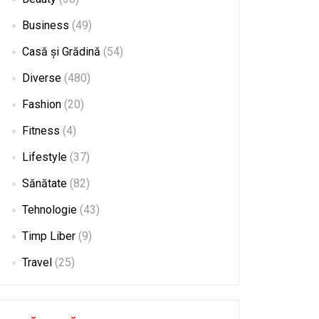
Business
(49)
Casă și Grădină
(54)
Diverse
(480)
Fashion
(20)
Fitness
(4)
Lifestyle
(37)
Sănătate
(82)
Tehnologie
(43)
Timp Liber
(9)
Travel
(25)