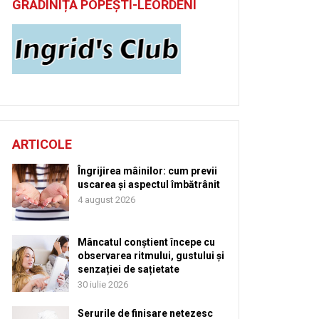
GRĂDINIȚĂ POPEȘTI-LEORDENI
ARTICOLE
Îngrijirea mâinilor: cum previi
uscarea și aspectul îmbătrânit
4 august 2026
Mâncatul conștient începe cu
observarea ritmului, gustului și
senzației de sațietate
30 iulie 2026
Serurile de finisare netezesc