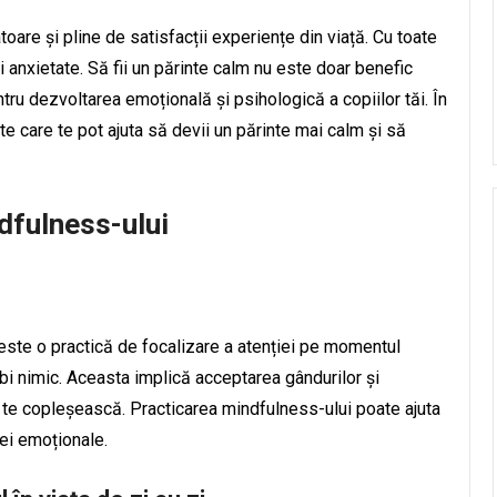
oare și pline de satisfacții experiențe din viață. Cu toate
i anxietate. Să fii un părinte calm nu este doar benefic
ntru dezvoltarea emoțională și psihologică a copiilor tăi. În
te care te pot ajuta să devii un părinte mai calm și să
dfulness-ului
este o practică de focalizare a atenției pe momentul
bi nimic. Aceasta implică acceptarea gândurilor și
 te copleșească. Practicarea mindfulness-ului poate ajuta
ței emoționale.