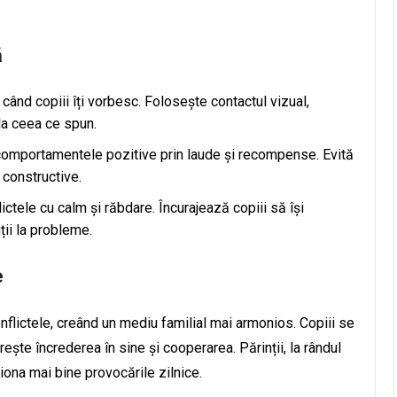
ă
 când copiii îți vorbesc. Folosește contactul vizual,
la ceea ce spun.
 comportamentele pozitive prin laude și recompense. Evită
 constructive.
ictele cu calm și răbdare. Încurajează copiii să își
ii la probleme.
e
nflictele, creând un mediu familial mai armonios. Copiii se
rește încrederea în sine și cooperarea. Părinții, la rândul
tiona mai bine provocările zilnice.