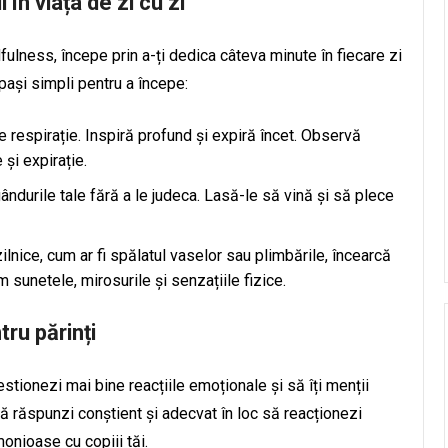
în viața de zi cu zi
ulness, începe prin a-ți dedica câteva minute în fiecare zi
 pași simpli pentru a începe:
 respirație. Inspiră profund și expiră încet. Observă
 și expirație.
gândurile tale fără a le judeca. Lasă-le să vină și să plece
r zilnice, cum ar fi spălatul vaselor sau plimbările, încearcă
 sunetele, mirosurile și senzațiile fizice.
tru părinți
stionezi mai bine reacțiile emoționale și să îți menții
e să răspunzi conștient și adecvat în loc să reacționezi
monioase cu copiii tăi.