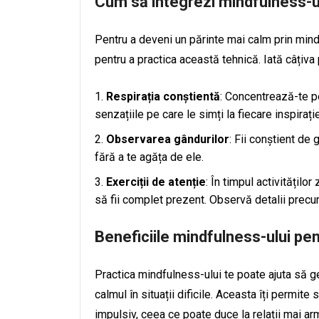
Cum să integrezi mindfulness-ul 
Pentru a deveni un părinte mai calm prin mindf
pentru a practica această tehnică. Iată câțiva
Respirația conștientă
: Concentrează-te pe
senzațiile pe care le simți la fiecare inspirație
Observarea gândurilor
: Fii conștient de 
fără a te agăța de ele.
Exerciții de atenție
: În timpul activitățilo
să fii complet prezent. Observă detalii precum
Beneficiile mindfulness-ului pen
Practica mindfulness-ului te poate ajuta să ge
calmul în situații dificile. Aceasta îți permit
impulsiv, ceea ce poate duce la relații mai ar