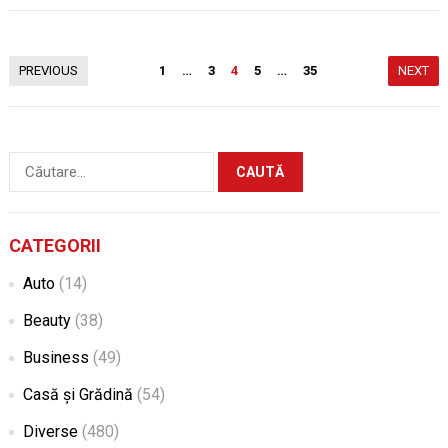
Paginație
PREVIOUS
1
…
3
4
5
…
35
NEXT
articole
Caută
după:
CATEGORII
Auto
(14)
Beauty
(38)
Business
(49)
Casă și Grădină
(54)
Diverse
(480)