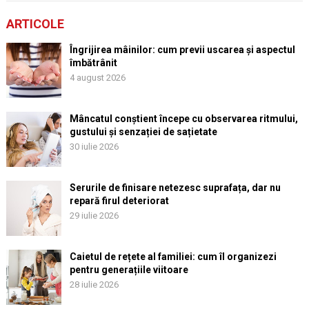
ARTICOLE
Îngrijirea mâinilor: cum previi uscarea și aspectul
îmbătrânit
4 august 2026
Mâncatul conștient începe cu observarea ritmului,
gustului și senzației de sațietate
30 iulie 2026
Serurile de finisare netezesc suprafața, dar nu
repară firul deteriorat
29 iulie 2026
Caietul de rețete al familiei: cum îl organizezi
pentru generațiile viitoare
28 iulie 2026