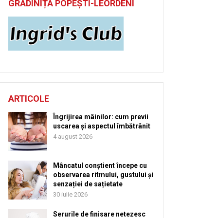
GRĂDINIȚĂ POPEȘTI-LEORDENI
ARTICOLE
Îngrijirea mâinilor: cum previi
uscarea și aspectul îmbătrânit
4 august 2026
Mâncatul conștient începe cu
observarea ritmului, gustului și
senzației de sațietate
30 iulie 2026
Serurile de finisare netezesc