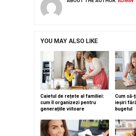
ABOUT THE AUTHOR:
ADMIN
YOU MAY ALSO LIKE
Caietul de rețete al familiei:
Cum să-ți
cum îl organizezi pentru
ieșiri fă
generațiile viitoare
bugetul