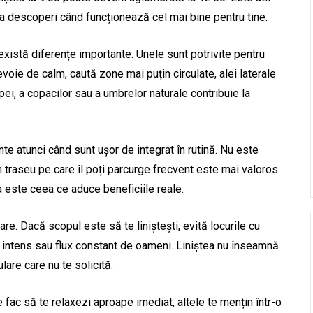
ru a descoperi când funcționează cel mai bine pentru tine.
ci există diferențe importante. Unele sunt potrivite pentru
evoie de calm, caută zone mai puțin circulate, alei laterale
ei, a copacilor sau a umbrelor naturale contribuie la
te atunci când sunt ușor de integrat în rutină. Nu este
n traseu pe care îl poți parcurge frecvent este mai valoros
ța este ceea ce aduce beneficiile reale.
are. Dacă scopul este să te liniștești, evită locurile cu
ic intens sau flux constant de oameni. Liniștea nu înseamnă
lare care nu te solicită.
e fac să te relaxezi aproape imediat, altele te mențin într-o