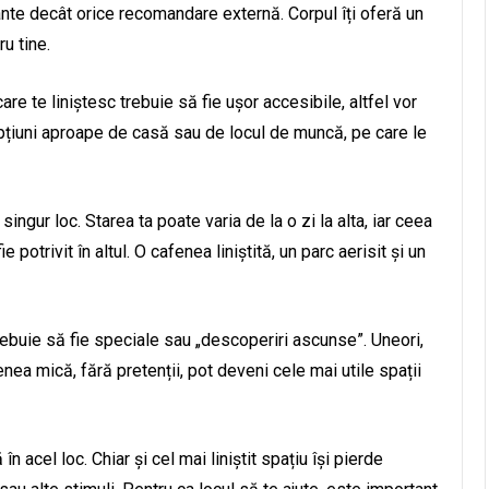
ante decât orice recomandare externă. Corpul îți oferă un
u tine.
are te liniștesc trebuie să fie ușor accesibile, altfel vor
pțiuni aproape de casă sau de locul de muncă, pe care le
ingur loc. Starea ta poate varia de la o zi la alta, iar ceea
otrivit în altul. O cafenea liniștită, un parc aerisit și un
ebuie să fie speciale sau „descoperiri ascunse”. Uneori,
fenea mică, fără pretenții, pot deveni cele mai utile spații
n acel loc. Chiar și cel mai liniștit spațiu își pierde