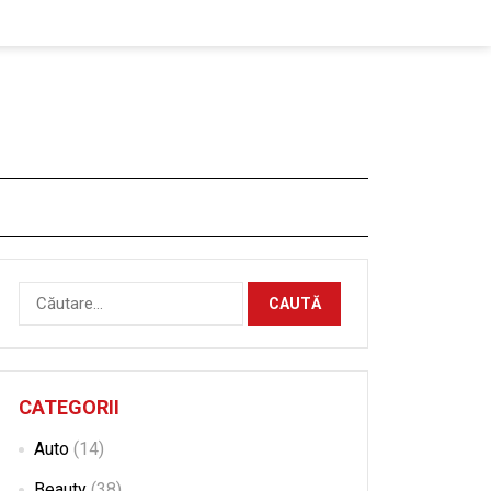
Caută
după:
CATEGORII
Auto
(14)
Beauty
(38)