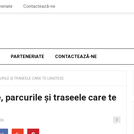
neriate
Contactează-ne
PARTENERIATE
CONTACTEAZĂ-NE
URILE ȘI TRASEELE CARE TE LINIȘTESC
, parcurile și traseele care te
0
26