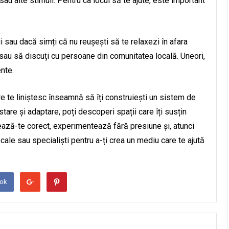
au alte stimuli. Pentru ca locul să te ajute, este important
ii sau dacă simți că nu reușești să te relaxezi în afara
e sau să discuți cu persoane din comunitatea locală. Uneori,
nte.
are te liniștesc înseamnă să îți construiești un sistem de
estare și adaptare, poți descoperi spații care îți susțin
ează-te corect, experimentează fără presiune și, atunci
ale sau specialiști pentru a-ți crea un mediu care te ajută
ook