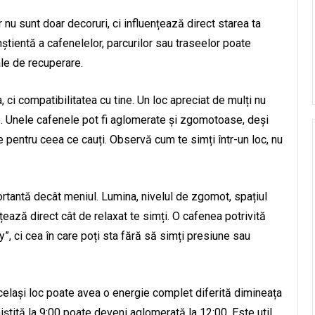
er nu sunt doar decoruri, ci influențează direct starea ta
nștientă a cafenelelor, parcurilor sau traseelor poate
le de recuperare.
, ci compatibilitatea cu tine. Un loc apreciat de mulți nu
e. Unele cafenele pot fi aglomerate și zgomotoase, deși
te pentru ceea ce cauți. Observă cum te simți într-un loc, nu
rtantă decât meniul. Lumina, nivelul de zgomot, spațiul
nțează direct cât de relaxat te simți. O cafenea potrivită
y”, ci cea în care poți sta fără să simți presiune sau
celași loc poate avea o energie complet diferită dimineața
ștită la 9:00 poate deveni aglomerată la 12:00. Este util