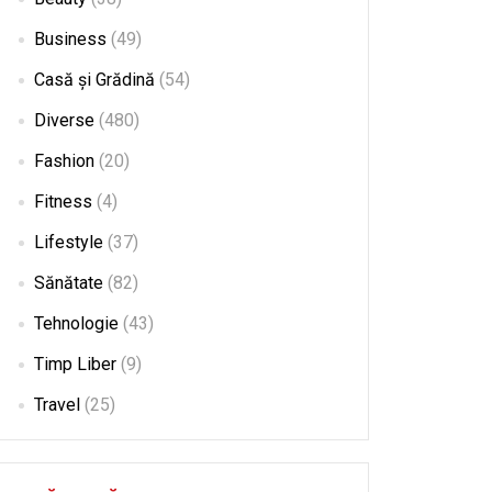
Business
(49)
Casă și Grădină
(54)
Diverse
(480)
Fashion
(20)
Fitness
(4)
Lifestyle
(37)
Sănătate
(82)
Tehnologie
(43)
Timp Liber
(9)
Travel
(25)