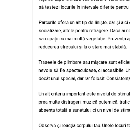
să testezi locurile în intervale diferite pent
Parcurile oferă un alt tip de liniște, dar și ai
socializare, altele pentru retragere. Dacă ai n
sau spații cu mai multă vegetație. Prezența ap
reducerea stresului și la o stare mai stabilă.
Traseele de plimbare sau mișcare sunt eficien
nevoie să fie spectaculoase, ci accesibile. U
decât unul special, dar rar folosit. Consisten
Un alt criteriu important este nivelul de stimul
prea multe distrageri: muzică puternică, traf
absența totală a sunetului, ci un nivel de stimu
Observă și reacția corpului tău. Unele locuri t