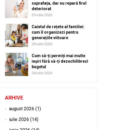
suprafața, dar nu repară firul
deteriorat
29 iulie 2026
Caietul de rețete al familiei:
cum îl organizezi pentru
generațiile viitoare
28 iulie 2026
Cum să-ți permiți mai multe
ieșiri fără să-ți dezechilibrezi
bugetul
28 iulie 2026
ARHIVE
august 2026
(1)
iulie 2026
(14)