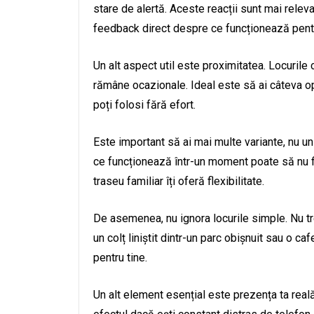
stare de alertă. Aceste reacții sunt mai relev
feedback direct despre ce funcționează pentr
Un alt aspect util este proximitatea. Locurile c
rămâne ocazionale. Ideal este să ai câteva o
poți folosi fără efort.
Este important să ai mai multe variante, nu un s
ce funcționează într-un moment poate să nu fie p
traseu familiar îți oferă flexibilitate.
De asemenea, nu ignora locurile simple. Nu tr
un colț liniștit dintr-un parc obișnuit sau o ca
pentru tine.
Un alt element esențial este prezența ta reală î