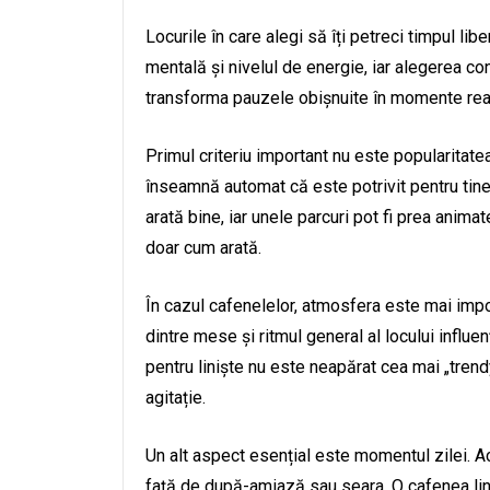
Locurile în care alegi să îți petreci timpul lib
mentală și nivelul de energie, iar alegerea co
transforma pauzele obișnuite în momente rea
Primul criteriu important nu este popularitatea
înseamnă automat că este potrivit pentru tin
arată bine, iar unele parcuri pot fi prea anima
doar cum arată.
În cazul cafenelelor, atmosfera este mai impo
dintre mese și ritmul general al locului influe
pentru liniște nu este neapărat cea mai „trend
agitație.
Un alt aspect esențial este momentul zilei. A
față de după-amiază sau seara. O cafenea lini