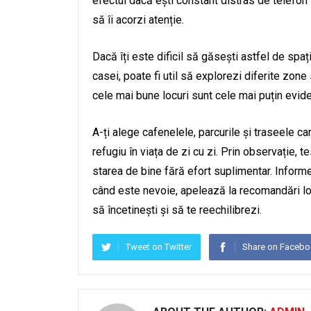
efectul dacă ești constant distras de telefon s
să îi acorzi atenție.
Dacă îți este dificil să găsești astfel de spaț
casei, poate fi util să explorezi diferite zon
cele mai bune locuri sunt cele mai puțin evide
A-ți alege cafenelele, parcurile și traseele c
refugiu în viața de zi cu zi. Prin observație, t
starea de bine fără efort suplimentar. Inform
când este nevoie, apelează la recomandări loc
să încetinești și să te reechilibrezi.
Tweet on Twitter
Share on Faceb