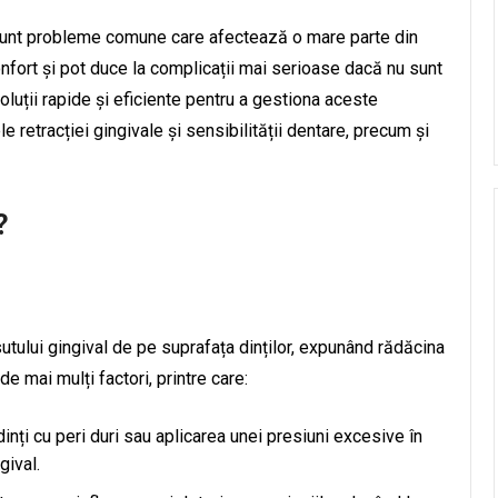
ă sunt probleme comune care afectează o mare parte din
nfort și pot duce la complicații mai serioase dacă nu sunt
oluții rapide și eficiente pentru a gestiona aceste
 retracției gingivale și sensibilității dentare, precum și
?
sutului gingival de pe suprafața dinților, expunând rădăcina
e mai mulți factori, printre care:
dinți cu peri duri sau aplicarea unei presiuni excesive în
gival.