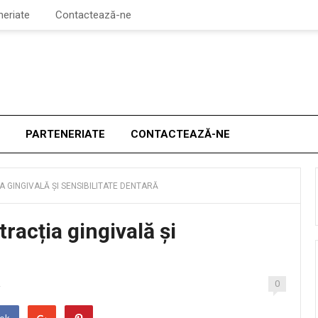
neriate
Contactează-ne
PARTENERIATE
CONTACTEAZĂ-NE
A GINGIVALĂ ȘI SENSIBILITATE DENTARĂ
tracția gingivală și
0