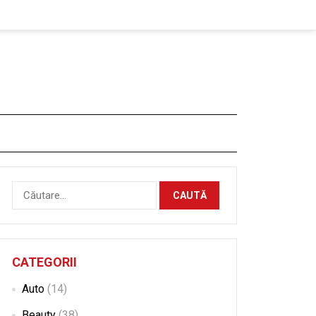
Caută
după:
CATEGORII
Auto
(14)
Beauty
(38)