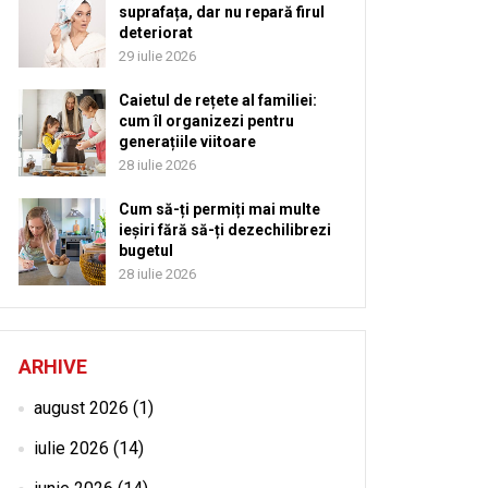
suprafața, dar nu repară firul
deteriorat
29 iulie 2026
Caietul de rețete al familiei:
cum îl organizezi pentru
generațiile viitoare
28 iulie 2026
Cum să-ți permiți mai multe
ieșiri fără să-ți dezechilibrezi
bugetul
28 iulie 2026
ARHIVE
august 2026
(1)
iulie 2026
(14)