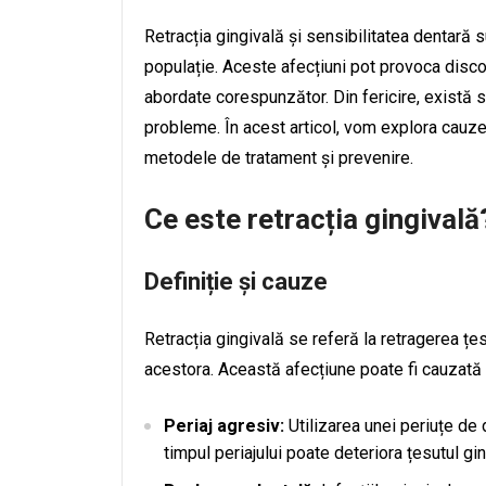
Retracția gingivală și sensibilitatea dentar
populație. Aceste afecțiuni pot provoca disco
abordate corespunzător. Din fericire, există s
probleme. În acest articol, vom explora cauzele
metodele de tratament și prevenire.
Ce este retracția gingivală
Definiție și cauze
Retracția gingivală se referă la retragerea țe
acestora. Această afecțiune poate fi cauzată d
Periaj agresiv:
Utilizarea unei periuțe de 
timpul periajului poate deteriora țesutul gin