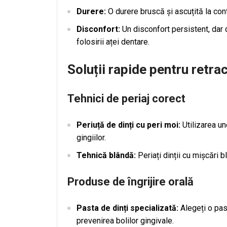
Durere:
O durere bruscă și ascuțită la cont
Disconfort:
Un disconfort persistent, dar d
folosirii aței dentare.
Soluții rapide pentru retrac
Tehnici de periaj corect
Periuță de dinți cu peri moi:
Utilizarea un
gingiilor.
Tehnică blândă:
Periați dinții cu mișcări b
Produse de îngrijire orală
Pasta de dinți specializată:
Alegeți o pas
prevenirea bolilor gingivale.