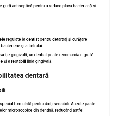
de gură antiseptică pentru a reduce placa bacteriană și
ele regulate la dentist pentru detartraj și curățare
acteriene și a tartrului.
racție gingivală, un dentist poate recomanda o grefă
și a restabili linia gingivală.
bilitatea dentară
ili
 special formulată pentru dinți sensibili. Aceste paste
lelor microscopice din dentină, reducând astfel