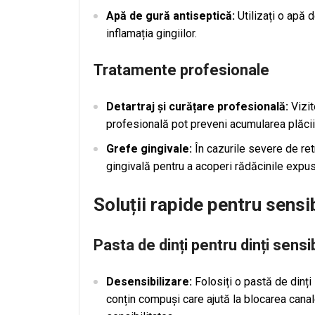
Apă de gură antiseptică:
Utilizați o apă 
inflamația gingiilor.
Tratamente profesionale
Detartraj și curățare profesională:
Vizit
profesională pot preveni acumularea plăcii b
Grefe gingivale:
În cazurile severe de ret
gingivală pentru a acoperi rădăcinile expuse 
Soluții rapide pentru sensi
Pasta de dinți pentru dinți sensib
Desensibilizare:
Folosiți o pastă de dinți
conțin compuși care ajută la blocarea cana