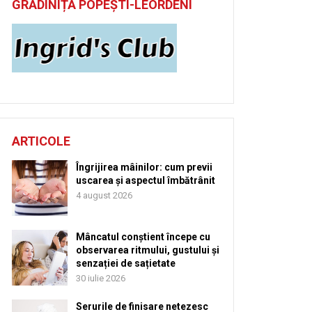
GRĂDINIȚĂ POPEȘTI-LEORDENI
ARTICOLE
Îngrijirea mâinilor: cum previi
uscarea și aspectul îmbătrânit
4 august 2026
Mâncatul conștient începe cu
observarea ritmului, gustului și
senzației de sațietate
30 iulie 2026
Serurile de finisare netezesc