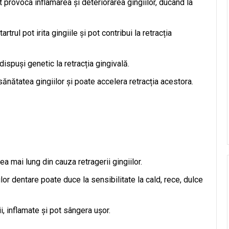
t provoca inflamarea și deteriorarea gingiilor, ducând la
rtrul pot irita gingiile și pot contribui la retracția
spuși genetic la retracția gingivală.
nătatea gingiilor și poate accelera retracția acestora.
a mai lung din cauza retragerii gingiilor.
or dentare poate duce la sensibilitate la cald, rece, dulce
i, inflamate și pot sângera ușor.