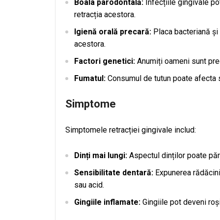
Boala parodontală:
Infecțiile gingivale po
retracția acestora.
Igienă orală precară:
Placa bacteriană și ta
acestora.
Factori genetici:
Anumiți oameni sunt predi
Fumatul:
Consumul de tutun poate afecta să
Simptome
Simptomele retracției gingivale includ:
Dinți mai lungi:
Aspectul dinților poate păre
Sensibilitate dentară:
Expunerea rădăcinil
sau acid.
Gingiile inflamate:
Gingiile pot deveni roși