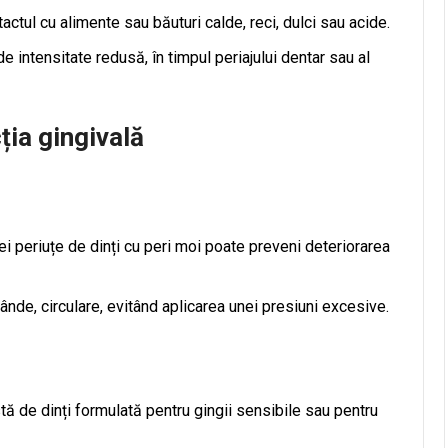
actul cu alimente sau băuturi calde, reci, dulci sau acide.
e intensitate redusă, în timpul periajului dentar sau al
ția gingivală
ei periuțe de dinți cu peri moi poate preveni deteriorarea
lânde, circulare, evitând aplicarea unei presiuni excesive.
tă de dinți formulată pentru gingii sensibile sau pentru