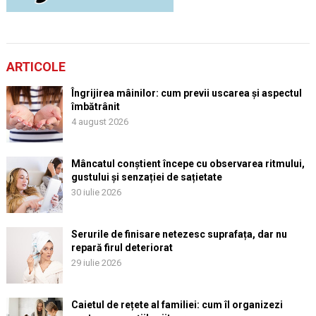
ARTICOLE
Îngrijirea mâinilor: cum previi uscarea și aspectul
îmbătrânit
4 august 2026
Mâncatul conștient începe cu observarea ritmului,
gustului și senzației de sațietate
30 iulie 2026
Serurile de finisare netezesc suprafața, dar nu
repară firul deteriorat
29 iulie 2026
Caietul de rețete al familiei: cum îl organizezi