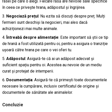
rasei pe care o alegi. Fiecare rasă are nevoile sale specifice
în ceea ce privește hrana, adăpostul și îngrijirea.
Negociază prețul
: Nu ezita să discuți despre preț. Mulți
fermieri sunt deschiși la negocieri, mai ales dacă
achiziționezi mai multe animale.
Întreabă despre alimentație
: Este important să știi ce tip
de hrană a fost utilizată pentru oi, pentru a asigura o tranziție
ușoară către hrana pe care o vei oferi tu.
Adăpostul
: Asigură-te că ai un adăpost adecvat și
suficient spațiu pentru oi. Acestea au nevoie de un mediu
curat și protejat de intemperii.
Documentația
: Asigură-te că primești toate documentele
necesare la cumpărare, inclusiv certificatul de origine și
documentele de sănătate ale animalelor.
Concluzie