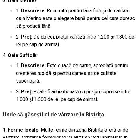
Oaia Merino
:
Descriere
: Renumită pentru lâna fină și de calitate,
oaia Merino este o alegere bună pentru cei care doresc
să producă lână.
Preț
: De obicei, prețul variază între 1.200 și 1.800 de
lei pe cap de animal.
Oaia Suffolk
:
Descriere
: Este o rasă de carne, apreciată pentru
creșterea rapidă și pentru carnea sa de calitate
superioară.
Preț
: Poate fi achiziționată cu prețuri cuprinse între
1.000 și 1.500 de lei pe cap de animal.
Unde să găsești oi de vânzare în Bistrița
Ferme locale
: Multe ferme din zona Bistrița oferă oi de
vânzare. Vizitarea fermelor te va ajuta să vezi animalele în