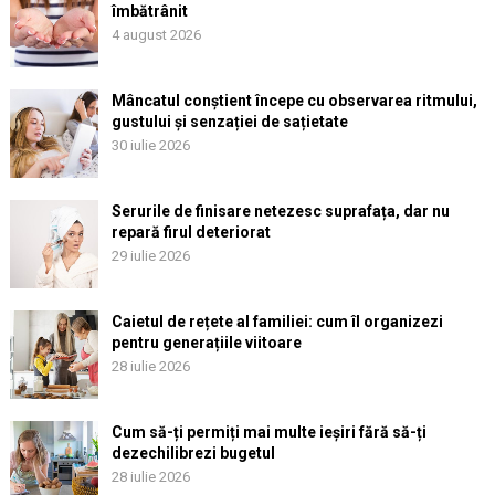
îmbătrânit
4 august 2026
Mâncatul conștient începe cu observarea ritmului,
gustului și senzației de sațietate
30 iulie 2026
Serurile de finisare netezesc suprafața, dar nu
repară firul deteriorat
29 iulie 2026
Caietul de rețete al familiei: cum îl organizezi
pentru generațiile viitoare
28 iulie 2026
Cum să-ți permiți mai multe ieșiri fără să-ți
dezechilibrezi bugetul
28 iulie 2026