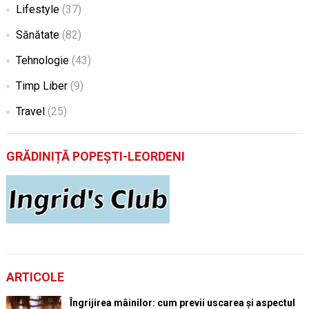
Lifestyle
(37)
Sănătate
(82)
Tehnologie
(43)
Timp Liber
(9)
Travel
(25)
GRĂDINIȚĂ POPEȘTI-LEORDENI
ARTICOLE
Îngrijirea mâinilor: cum previi uscarea și aspectul