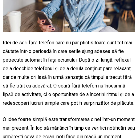
Idei de seri fără telefon care nu par plictisitoare sunt tot mai
căutate într-o perioadă în care serile ajung adesea să fie
petrecute automat în fața ecranului. După o zi lungă, reflexul
de a deschide telefonul și de a derula conținut pare relaxant,
dar de multe ori lasă în urmă senzația că timpul a trecut fără
să fie trăit cu adevărat. O seară fără telefon nu înseamnă
lipsă de activitate, ci o oportunitate de a încetini ritmul și de a
redescoperi lucruri simple care pot fi surprinzător de plăcute.
O idee foarte simplă este transformarea cinei într-un moment
mai prezent. În loc să mănânci în timp ce verifici notificări sau
urmărești ceva pe ecran, poți face din masă un moment