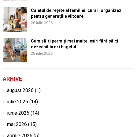
Caietul de rețete al familiei: cum îl organizezi
pentru generațiile viitoare
28 iulie 2026
Cum să-ți permiți mai multe ieșiri fără să-ți
dezechilibrezi bugetul
28 iulie 2026
ARHIVE
august 2026
(1)
iulie 2026
(14)
iunie 2026
(14)
mai 2026
(15)
aprilie 2026
(5)