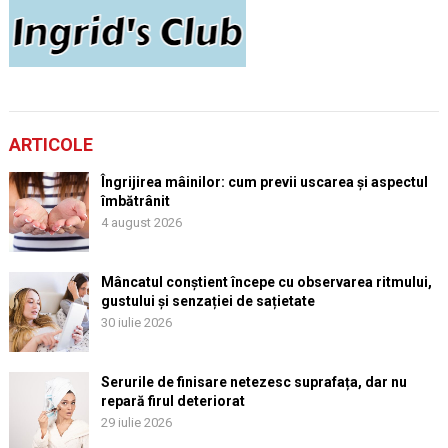
ARTICOLE
Îngrijirea mâinilor: cum previi uscarea și aspectul
îmbătrânit
4 august 2026
Mâncatul conștient începe cu observarea ritmului,
gustului și senzației de sațietate
30 iulie 2026
Serurile de finisare netezesc suprafața, dar nu
repară firul deteriorat
29 iulie 2026