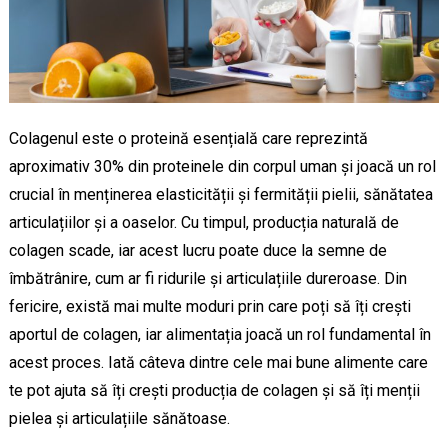
Colagenul este o proteină esențială care reprezintă
aproximativ 30% din proteinele din corpul uman și joacă un rol
crucial în menținerea elasticității și fermității pielii, sănătatea
articulațiilor și a oaselor. Cu timpul, producția naturală de
colagen scade, iar acest lucru poate duce la semne de
îmbătrânire, cum ar fi ridurile și articulațiile dureroase. Din
fericire, există mai multe moduri prin care poți să îți crești
aportul de colagen, iar alimentația joacă un rol fundamental în
acest proces. Iată câteva dintre cele mai bune alimente care
te pot ajuta să îți crești producția de colagen și să îți menții
pielea și articulațiile sănătoase.