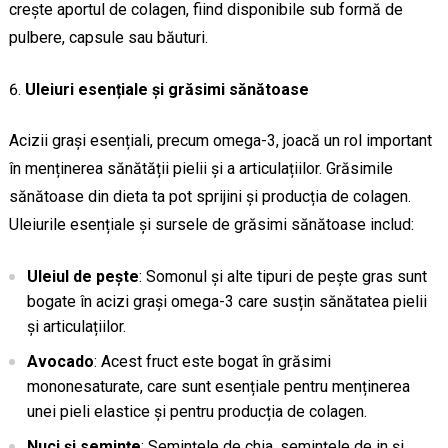
crește aportul de colagen, fiind disponibile sub formă de
pulbere, capsule sau băuturi.
Uleiuri esențiale și grăsimi sănătoase
Acizii grași esențiali, precum omega-3, joacă un rol important
în menținerea sănătății pielii și a articulațiilor. Grăsimile
sănătoase din dieta ta pot sprijini și producția de colagen.
Uleiurile esențiale și sursele de grăsimi sănătoase includ:
Uleiul de pește
: Somonul și alte tipuri de pește gras sunt
bogate în acizi grași omega-3 care susțin sănătatea pielii
și articulațiilor.
Avocado
: Acest fruct este bogat în grăsimi
mononesaturate, care sunt esențiale pentru menținerea
unei pieli elastice și pentru producția de colagen.
Nuci și semințe
: Semințele de chia, semințele de in și