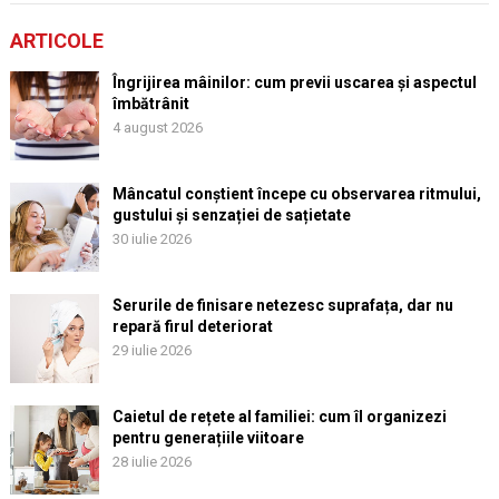
ARTICOLE
Îngrijirea mâinilor: cum previi uscarea și aspectul
îmbătrânit
4 august 2026
Mâncatul conștient începe cu observarea ritmului,
gustului și senzației de sațietate
30 iulie 2026
Serurile de finisare netezesc suprafața, dar nu
repară firul deteriorat
29 iulie 2026
Caietul de rețete al familiei: cum îl organizezi
pentru generațiile viitoare
28 iulie 2026