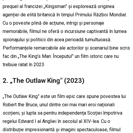
prequel al francizei „Kingsman” și explorează originea
agenției de elită britanică în timpul Primului Război Mondial.
Cu o poveste plină de acțiune, intrigi și personaje
memorabile, filmul ne oferă o incursiune captivantă în lumea
spionajului și politicii din acea perioadă tumultuoasă.
Performanțele remarcabile ale actorilor și scenariul bine scris
fac din „The King’s Man: Începutul” un film istoric care nu
trebuie ratat în 2023.
2. „The Outlaw King” (2023)
„The Outlaw King” este un film epic care spune povestea lui
Robert the Bruce, unul dintre cei mai mari eroi naționali
scoțieni, și lupta sa pentru independența Scoției împotriva
regelui Edward I al Angliei în secolul al XIV-lea. Cu o
distribuție impresionantă și imagini spectaculoase, filmul