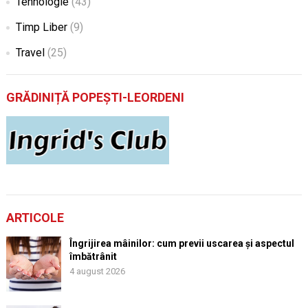
Tehnologie
(43)
Timp Liber
(9)
Travel
(25)
GRĂDINIȚĂ POPEȘTI-LEORDENI
ARTICOLE
Îngrijirea mâinilor: cum previi uscarea și aspectul
îmbătrânit
4 august 2026