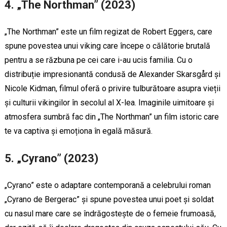
4. „The Northman” (2023)
„The Northman” este un film regizat de Robert Eggers, care
spune povestea unui viking care începe o călătorie brutală
pentru a se răzbuna pe cei care i-au ucis familia. Cu o
distribuție impresionantă condusă de Alexander Skarsgård și
Nicole Kidman, filmul oferă o privire tulburătoare asupra vieții
și culturii vikingilor în secolul al X-lea. Imaginile uimitoare și
atmosfera sumbră fac din „The Northman” un film istoric care
te va captiva și emoționa în egală măsură.
5. „Cyrano” (2023)
„Cyrano” este o adaptare contemporană a celebrului roman
„Cyrano de Bergerac” și spune povestea unui poet și soldat
cu nasul mare care se îndrăgostește de o femeie frumoasă,