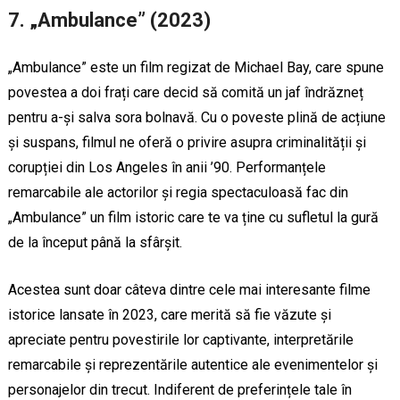
7. „Ambulance” (2023)
„Ambulance” este un film regizat de Michael Bay, care spune
povestea a doi frați care decid să comită un jaf îndrăzneț
pentru a-și salva sora bolnavă. Cu o poveste plină de acțiune
și suspans, filmul ne oferă o privire asupra criminalității și
corupției din Los Angeles în anii ’90. Performanțele
remarcabile ale actorilor și regia spectaculoasă fac din
„Ambulance” un film istoric care te va ține cu sufletul la gură
de la început până la sfârșit.
Acestea sunt doar câteva dintre cele mai interesante filme
istorice lansate în 2023, care merită să fie văzute și
apreciate pentru povestirile lor captivante, interpretările
remarcabile și reprezentările autentice ale evenimentelor și
personajelor din trecut. Indiferent de preferințele tale în