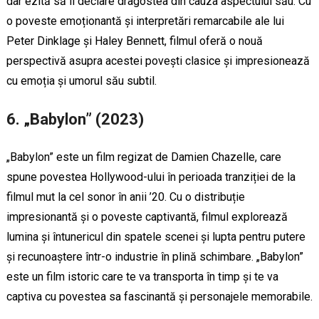
dar ezită să îi declare dragostea din cauza aspectului său. Cu
o poveste emoționantă și interpretări remarcabile ale lui
Peter Dinklage și Haley Bennett, filmul oferă o nouă
perspectivă asupra acestei povești clasice și impresionează
cu emoția și umorul său subtil.
6. „Babylon” (2023)
„Babylon” este un film regizat de Damien Chazelle, care
spune povestea Hollywood-ului în perioada tranziției de la
filmul mut la cel sonor în anii ’20. Cu o distribuție
impresionantă și o poveste captivantă, filmul explorează
lumina și întunericul din spatele scenei și lupta pentru putere
și recunoaștere într-o industrie în plină schimbare. „Babylon”
este un film istoric care te va transporta în timp și te va
captiva cu povestea sa fascinantă și personajele memorabile.