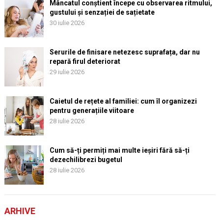
Mâncatul conștient începe cu observarea ritmului,
gustului și senzației de sațietate
30 iulie 2026
Serurile de finisare netezesc suprafața, dar nu
repară firul deteriorat
29 iulie 2026
Caietul de rețete al familiei: cum îl organizezi
pentru generațiile viitoare
28 iulie 2026
Cum să-ți permiți mai multe ieșiri fără să-ți
dezechilibrezi bugetul
28 iulie 2026
ARHIVE