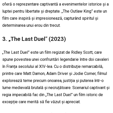
oferă o reprezentare captivantă a evenimentelor istorice și a
luptei pentru libertate și dreptate. „The Outlaw King” este un
film care inspiră și impresionează, capturând spiritul și
determinarea unui erou din trecut.
3. „The Last Duel” (2023)
„The Last Duel” este un film regizat de Ridley Scott, care
spune povestea unei confruntări legendarie între doi cavaleri
în Franța secolului al XIV-lea. Cu o distribuție remarcabilă,
printre care Matt Damon, Adam Driver și Jodie Comer, filmul
explorează teme precum onoarea, justiția și puterea într-o
lume medievală brutală și necruțătoare. Scenariul captivant și
regia impecabilă fac din „The Last Duel” un film istoric de
excepție care merită să fie văzut și apreciat.