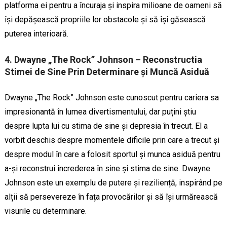
platforma ei pentru a încuraja și inspira milioane de oameni să
își depășească propriile lor obstacole și să își găsească
puterea interioară.
4. Dwayne „The Rock” Johnson – Reconstructia
Stimei de Sine Prin Determinare și Muncă Asiduă
Dwayne „The Rock” Johnson este cunoscut pentru cariera sa
impresionantă în lumea divertismentului, dar puțini știu
despre lupta lui cu stima de sine și depresia în trecut. El a
vorbit deschis despre momentele dificile prin care a trecut și
despre modul în care a folosit sportul și munca asiduă pentru
a-și reconstrui încrederea în sine și stima de sine. Dwayne
Johnson este un exemplu de putere și reziliență, inspirând pe
alții să persevereze în fața provocărilor și să își urmărească
visurile cu determinare.