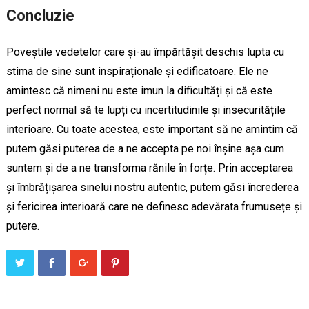
Concluzie
Poveștile vedetelor care și-au împărtășit deschis lupta cu
stima de sine sunt inspiraționale și edificatoare. Ele ne
amintesc că nimeni nu este imun la dificultăți și că este
perfect normal să te lupți cu incertitudinile și insecuritățile
interioare. Cu toate acestea, este important să ne amintim că
putem găsi puterea de a ne accepta pe noi înșine așa cum
suntem și de a ne transforma rănile în forțe. Prin acceptarea
și îmbrățișarea sinelui nostru autentic, putem găsi încrederea
și fericirea interioară care ne definesc adevărata frumusețe și
putere.