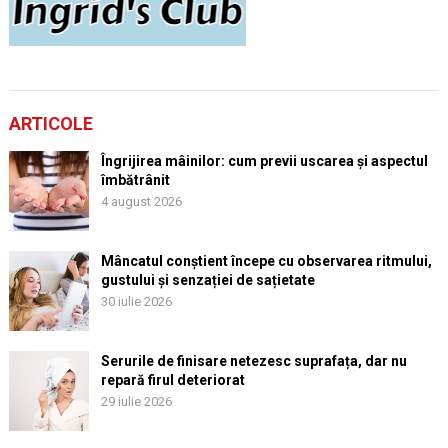
ARTICOLE
Îngrijirea mâinilor: cum previi uscarea și aspectul
îmbătrânit
4 august 2026
Mâncatul conștient începe cu observarea ritmului,
gustului și senzației de sațietate
30 iulie 2026
Serurile de finisare netezesc suprafața, dar nu
repară firul deteriorat
29 iulie 2026