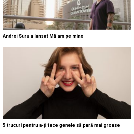
Andrei Suru a lansat Mă am pe mine
5 trucuri pentru a-ți face genele să pară mai groase