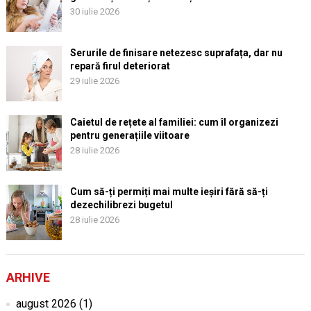
30 iulie 2026
Serurile de finisare netezesc suprafața, dar nu
repară firul deteriorat
29 iulie 2026
Caietul de rețete al familiei: cum îl organizezi
pentru generațiile viitoare
28 iulie 2026
Cum să-ți permiți mai multe ieșiri fără să-ți
dezechilibrezi bugetul
28 iulie 2026
ARHIVE
august 2026
(1)