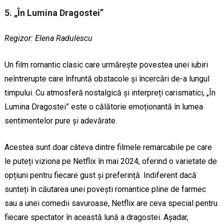
5. „În Lumina Dragostei”
Regizor: Elena Radulescu
Un film romantic clasic care urmărește povestea unei iubiri
neîntrerupte care înfruntă obstacole și încercări de-a lungul
timpului. Cu atmosferă nostalgică și interpreți carismatici, „În
Lumina Dragostei” este o călătorie emoționantă în lumea
sentimentelor pure și adevărate.
Acestea sunt doar câteva dintre filmele remarcabile pe care
le puteți viziona pe Netflix în mai 2024, oferind o varietate de
opțiuni pentru fiecare gust și preferință. Indiferent dacă
sunteți în căutarea unei povești romantice pline de farmec
sau a unei comedii savuroase, Netflix are ceva special pentru
fiecare spectator în această lună a dragostei. Așadar,