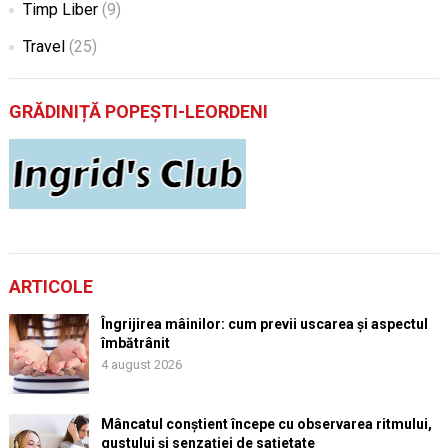
Timp Liber
(9)
Travel
(25)
GRĂDINIȚĂ POPEȘTI-LEORDENI
ARTICOLE
Îngrijirea mâinilor: cum previi uscarea și aspectul
îmbătrânit
4 august 2026
Mâncatul conștient începe cu observarea ritmului,
gustului și senzației de sațietate