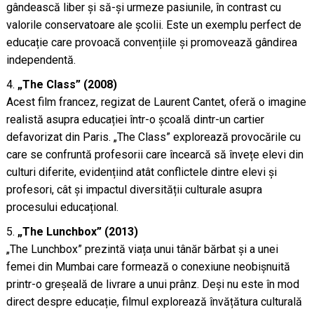
gândească liber și să-și urmeze pasiunile, în contrast cu
valorile conservatoare ale școlii. Este un exemplu perfect de
educație care provoacă convențiile și promovează gândirea
independentă.
„The Class” (2008)
Acest film francez, regizat de Laurent Cantet, oferă o imagine
realistă asupra educației într-o școală dintr-un cartier
defavorizat din Paris. „The Class” explorează provocările cu
care se confruntă profesorii care încearcă să învețe elevi din
culturi diferite, evidențiind atât conflictele dintre elevi și
profesori, cât și impactul diversității culturale asupra
procesului educațional.
„The Lunchbox” (2013)
„The Lunchbox” prezintă viața unui tânăr bărbat și a unei
femei din Mumbai care formează o conexiune neobișnuită
printr-o greșeală de livrare a unui prânz. Deși nu este în mod
direct despre educație, filmul explorează învățătura culturală