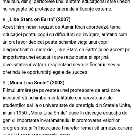
mai bun, dar și pericolele unui sistem educațional care uneori
nu reușește să protejeze tinerii de influențe externe.
„Like Stars on Earth” (2007)
Acest film indian regizat de Aamir Khan abordează tema
educației pentru copii cu dificultăți de învățare, arătând cum
un profesor dedicat poate schimba viața unui copil
diagnosticat cu dislexie. „Like Stars on Earth” pune accent pe
importanța unei educații care recunoaște și sprijină
diversitatea învățării, respectând nevoile fiecărui elev și
oferindu-le oportunități egale de succes.
„Mona Lisa Smile” (2003)
Filmul urmărește povestea unei profesoare de artă care
încearcă să schimbe mentalitățile conservatoare ale
studenților săi la o universitate de prestigiu din Statele Unite,
în anii 1950. „Mona Lisa Smile” pune în discuție educația de
gen și importanța învățământului în promovarea valorilor
progresiste și în încurajarea tinerelor femei să urmeze cariere