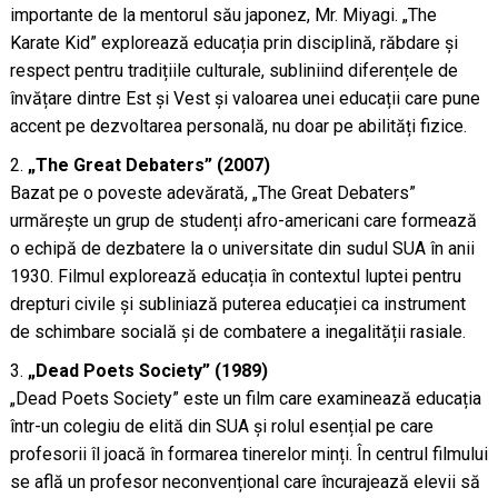
importante de la mentorul său japonez, Mr. Miyagi. „The
Karate Kid” explorează educația prin disciplină, răbdare și
respect pentru tradițiile culturale, subliniind diferențele de
învățare dintre Est și Vest și valoarea unei educații care pune
accent pe dezvoltarea personală, nu doar pe abilități fizice.
„The Great Debaters” (2007)
Bazat pe o poveste adevărată, „The Great Debaters”
urmărește un grup de studenți afro-americani care formează
o echipă de dezbatere la o universitate din sudul SUA în anii
1930. Filmul explorează educația în contextul luptei pentru
drepturi civile și subliniază puterea educației ca instrument
de schimbare socială și de combatere a inegalității rasiale.
„Dead Poets Society” (1989)
„Dead Poets Society” este un film care examinează educația
într-un colegiu de elită din SUA și rolul esențial pe care
profesorii îl joacă în formarea tinerelor minți. În centrul filmului
se află un profesor neconvențional care încurajează elevii să