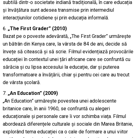
subtilă dintr-o societate indiană tradițională, în care educația
și învățătura sunt adesea transmise prin intermediul
interacțiunilor cotidiene și prin educația informală.
„The First Grader” (2010)
Bazat pe o poveste adevărată, „The First Grader” urmărește
un bătrân din Kenya care, la vârsta de 84 de ani, decide să
învețe să citească și să scrie. Filmul evidențiază provocările
educației în contextul unei țări africane care se confruntă cu
sărăcia și cu lipsa accesului la educație, dar și puterea
transformatoare a învățării, chiar și pentru cei care au trecut
de vârsta școlară.
„An Education” (2009)
„An Education” urmărește povestea unei adolescente
britanice care, în anii 1960, se confruntă cu alegeri
educaționale și personale care îi vor schimba viața. Filmul
abordează diferențele culturale și sociale din Marea Britanie,
explorând tema educației ca o cale de formare a unui viitor