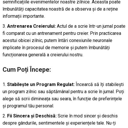
semnificațiile evenimentelor noastre zilnice. Aceasta poate
îmbunătăți capacitatea noastră de a observa și de a reține
informații importante.
Antrenarea Creierului:
Actul de a scrie într-un jurnal poate
fi comparat cu un antrenament pentru creier. Prin practicarea
acestui obicei zilnic, putem întări conexiunile neuronale
implicate în procesul de memorie și putem îmbunătăți
funcționarea generală a creierului nostru.
Cum Poți Începe:
Stabilește un Program Regulat:
Încearcă să îți stabilești
un program zilnic sau săptămânal pentru a scrie în jurnal. Poți
alege să scrii dimineața sau seara, în funcție de preferințele
și programul tău personal.
Fii Sincera și Deschisă:
Scrie în mod sincer și deschis
despre gândurile, sentimentele și experiențele tale. Nu-ți