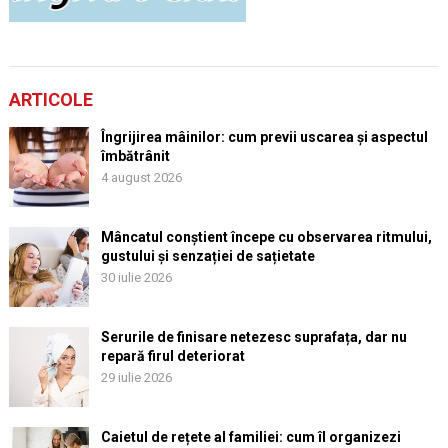
ARTICOLE
Îngrijirea mâinilor: cum previi uscarea și aspectul
îmbătrânit
4 august 2026
Mâncatul conștient începe cu observarea ritmului,
gustului și senzației de sațietate
30 iulie 2026
Serurile de finisare netezesc suprafața, dar nu
repară firul deteriorat
29 iulie 2026
Caietul de rețete al familiei: cum îl organizezi