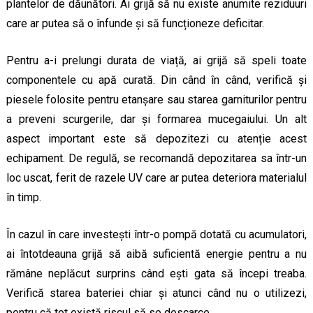
plantelor de dăunători. Ai grijă să nu existe anumite reziduuri
care ar putea să o înfunde și să funcționeze deficitar.
Pentru a-i prelungi durata de viață, ai grijă să speli toate
componentele cu apă curată. Din când în când, verifică și
piesele folosite pentru etanșare sau starea garniturilor pentru
a preveni scurgerile, dar și formarea mucegaiului. Un alt
aspect important este să depozitezi cu atenție acest
echipament. De regulă, se recomandă depozitarea sa într-un
loc uscat, ferit de razele UV care ar putea deteriora materialul
în timp.
În cazul în care investești într-o pompă dotată cu acumulatori,
ai întotdeauna grijă să aibă suficientă energie pentru a nu
rămâne neplăcut surprins când ești gata să începi treaba.
Verifică starea bateriei chiar și atunci când nu o utilizezi,
pentru că tot există riscul să se descarce.