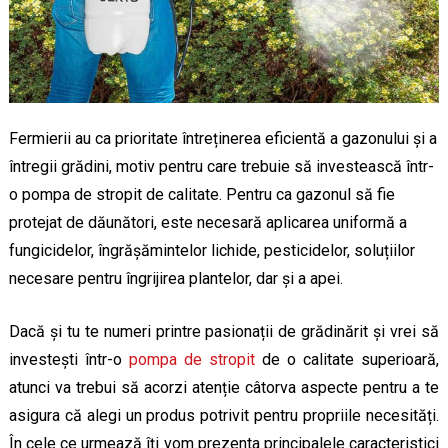
Fermierii au ca prioritate întreținerea eficientă a gazonului și a
întregii grădini, motiv pentru care trebuie să investească într-
o pompa de stropit de calitate. Pentru ca gazonul să fie
protejat de dăunători, este necesară aplicarea uniformă a
fungicidelor, îngrășămintelor lichide, pesticidelor, soluțiilor
necesare pentru îngrijirea plantelor, dar și a apei.
Dacă și tu te numeri printre pasionații de grădinărit și vrei să
investești într-o
pompa de stropit
de o calitate superioară,
atunci va trebui să acorzi atenție câtorva aspecte pentru a te
asigura că alegi un produs potrivit pentru propriile necesități.
În cele ce urmează îți vom prezenta principalele caracteristici