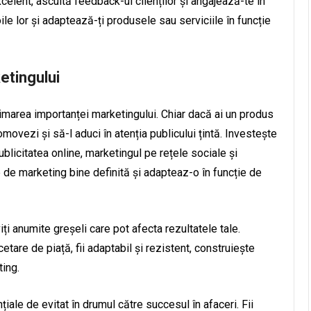
celent, ascultă feedback-ul clienților și angajează-te în
ile lor și adaptează-ți produsele sau serviciile în funcție
etingului
timarea importanței marketingului. Chiar dacă ai un produs
omovezi și să-l aduci în atenția publicului țintă. Investește
publicitatea online, marketingul pe rețele sociale și
e de marketing bine definită și adapteaz-o în funcție de
iți anumite greșeli care pot afecta rezultatele tale.
etare de piață, fii adaptabil și rezistent, construiește
ting.
iale de evitat în drumul către succesul în afaceri. Fii