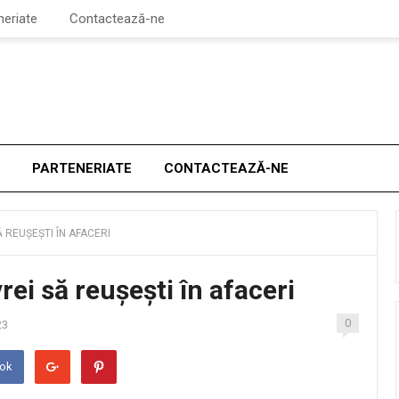
neriate
Contactează-ne
PARTENERIATE
CONTACTEAZĂ-NE
 REUȘEȘTI ÎN AFACERI
rei să reușești în afaceri
0
23
ook