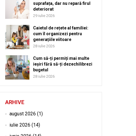
suprafața, dar nu repară firul
deteriorat
29 iulie 2026
Caietul de rețete al familiei:
cum îl organizezi pentru
generațiile viitoare
28 iulie 2026
Cum să-ți permiți mai multe
ieșiri fără să-ți dezechilibrezi
bugetul
28 iulie 2026
ARHIVE
august 2026
(1)
iulie 2026
(14)