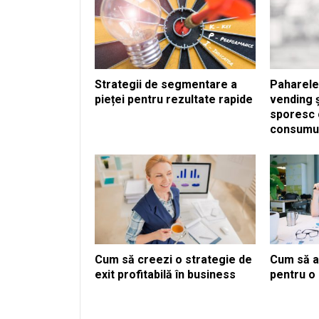
Strategii de segmentare a
Paharele
pieței pentru rezultate rapide
vending ș
sporesc 
consumul
Cum să creezi o strategie de
Cum să at
exit profitabilă în business
pentru o