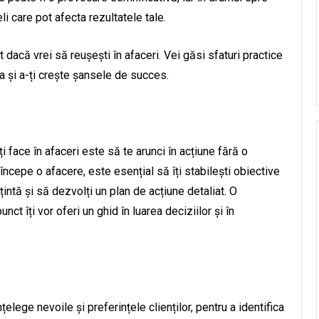
i care pot afecta rezultatele tale.
t dacă vrei să reușești în afaceri. Vei găsi sfaturi practice
gia și a-ți crește șansele de succes.
i face în afaceri este să te arunci în acțiune fără o
 începe o afacere, este esențial să îți stabilești obiective
 țintă și să dezvolți un plan de acțiune detaliat. O
nct îți vor oferi un ghid în luarea deciziilor și în
elege nevoile și preferințele clienților, pentru a identifica