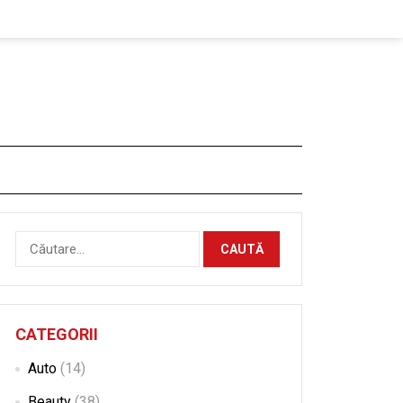
Caută
după:
CATEGORII
Auto
(14)
Beauty
(38)