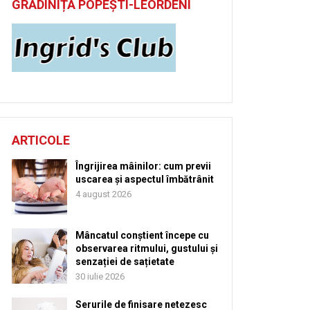
GRĂDINIȚĂ POPEȘTI-LEORDENI
ARTICOLE
Îngrijirea mâinilor: cum previi
uscarea și aspectul îmbătrânit
4 august 2026
Mâncatul conștient începe cu
observarea ritmului, gustului și
senzației de sațietate
30 iulie 2026
Serurile de finisare netezesc