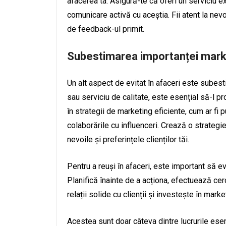
afacerea ta. Asigură-te că oferi un serviciu ex
comunicare activă cu aceștia. Fii atent la nevo
de feedback-ul primit.
Subestimarea importanței mark
Un alt aspect de evitat în afaceri este subes
sau serviciu de calitate, este esențial să-l pr
în strategii de marketing eficiente, cum ar fi 
colaborările cu influenceri. Crează o strategi
nevoile și preferințele clienților tăi.
Pentru a reuși în afaceri, este important să ev
Planifică înainte de a acționa, efectuează cerc
relații solide cu clienții și investește în marke
Acestea sunt doar câteva dintre lucrurile esenț