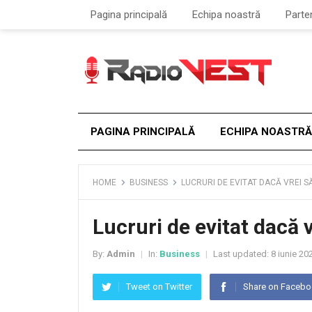
Pagina principală
Echipa noastră
Parte
PAGINA PRINCIPALĂ
ECHIPA NOASTRĂ
HOME
BUSINESS
LUCRURI DE EVITAT DACĂ VREI SĂ
Lucruri de evitat dacă v
By:
Admin
In:
Business
Last updated:
8 iunie 20
|
|
Tweet on Twitter
Share on Faceb