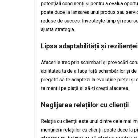
potențiali concurenți și pentru a evalua oportu
poate duce la lansarea unui produs sau servic
reduse de succes. Investește timp și resurse 
ajusta strategia.
Lipsa adaptabilității și rezilienței
Afacerile trec prin schimbări și provocări cons
abilitatea ta de a face față schimbărilor și de a
pregătit să te adaptezi la evoluțiile pieței și s
te menții pe piață și să-ți crești afacerea.
Neglijarea relațiilor cu clienții
Relația cu clienții este unul dintre cele mai im
menținerii relațiilor cu clienții poate duce la 