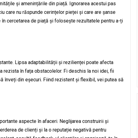
nitățile și amenințările din piață. Ignorarea acestui pas
iu care nu răspunde cerințelor pieței și care are șanse
în cercetarea de piață și folosește rezultatele pentru a-ți
tante. Lipsa adaptabilității și rezilienței poate afecta
 rezista în fața obstacolelor. Fi deschis la noi idei, fii
ă înveți din eșecuri. Fiind rezistent și flexibil, vei putea să
portante aspecte în afaceri. Neglijarea construirii și
pierderea de clienți și la o reputație negativă pentru