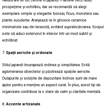
Natura are un loc central în japandi. Plantele verzi aduc
prospețime și echilibru, dar se recomandă să alegi
exemplare simple și elegante: bonsai, ficus, monstera sau
plante suculente. Aranjează-le în ghivece ceramice
minimaliste sau din teracotă, evitând supraîncărcarea. Scopul
este să aduci exteriorul în interior într-un mod subtil și
echilibrat.
Spații aerisite și ordonate
Stilul japandi încurajează ordinea și simplitatea. Evită
aglomerarea obiectelor și păstrează spațiile aerisite.
Dulapurile și soluțiile de depozitare închise sunt de mare
ajutor pentru a menține un aspect curat. În plus, acest tip de
organizare contribuie la o stare de calm și claritate mentală.
Accente artizanale