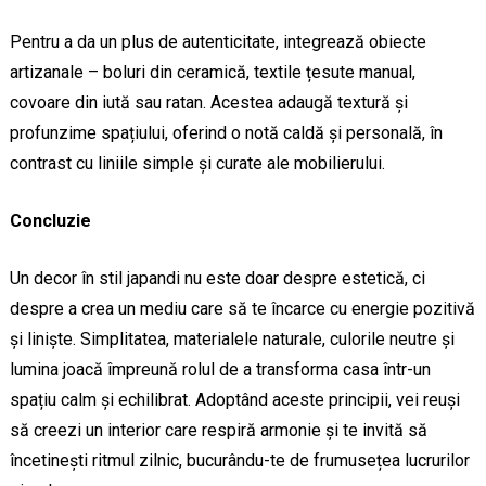
Pentru a da un plus de autenticitate, integrează obiecte
artizanale – boluri din ceramică, textile țesute manual,
covoare din iută sau ratan. Acestea adaugă textură și
profunzime spațiului, oferind o notă caldă și personală, în
contrast cu liniile simple și curate ale mobilierului.
Concluzie
Un decor în stil japandi nu este doar despre estetică, ci
despre a crea un mediu care să te încarce cu energie pozitivă
și liniște. Simplitatea, materialele naturale, culorile neutre și
lumina joacă împreună rolul de a transforma casa într-un
spațiu calm și echilibrat. Adoptând aceste principii, vei reuși
să creezi un interior care respiră armonie și te invită să
încetinești ritmul zilnic, bucurându-te de frumusețea lucrurilor