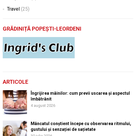
Travel
(25)
GRĂDINIȚĂ POPEȘTI-LEORDENI
ARTICOLE
Îngrijirea mâinilor: cum previi uscarea și aspectul
îmbătrânit
4 august 2026
Mâncatul conștient începe cu observarea ritmului,
gustului și senzației de sațietate
30 iulie 2026