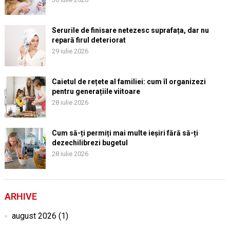
Serurile de finisare netezesc suprafața, dar nu
repară firul deteriorat
29 iulie 2026
Caietul de rețete al familiei: cum îl organizezi
pentru generațiile viitoare
28 iulie 2026
Cum să-ți permiți mai multe ieșiri fără să-ți
dezechilibrezi bugetul
28 iulie 2026
ARHIVE
august 2026
(1)