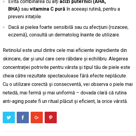
Evită combinarea cu alți
acizi puternici (AHA,
BHA)
sau
vitamina C pură
în aceeași rutină, pentru a
preveni iritațiile.
Dacă ai pielea foarte sensibilă sau cu afecțiuni (rozacee,
eczemă), consultă un dermatolog înainte de utilizare.
Retinolul este unul dintre cele mai eficiente ingrediente din
skincare, dar și unul care cere răbdare și echilibru. Alegerea
concentrației potrivite pentru vârsta și tipul tău de piele este
cheia către rezultate spectaculoase fără efecte neplăcute.
Cu o utilizare corectă și consecventă, vei observa o piele mai
netedă, mai fermă și mai uniformă – dovada clară că rutina
anti-aging poate fi un ritual plăcut și eficient, la orice vârstă.