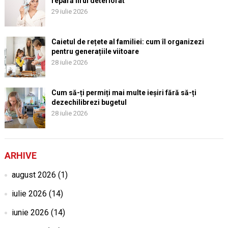
repară firul deteriorat
29 iulie 2026
Caietul de rețete al familiei: cum îl organizezi
pentru generațiile viitoare
28 iulie 2026
Cum să-ți permiți mai multe ieșiri fără să-ți
dezechilibrezi bugetul
28 iulie 2026
ARHIVE
august 2026
(1)
iulie 2026
(14)
iunie 2026
(14)