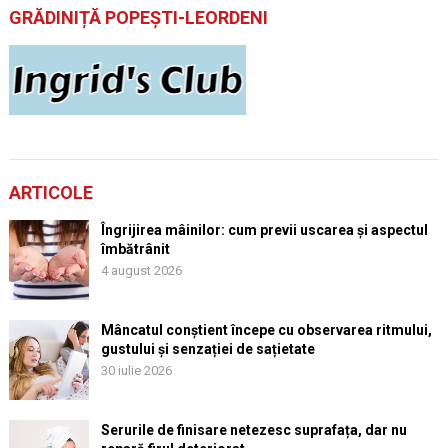
GRĂDINIȚĂ POPEȘTI-LEORDENI
ARTICOLE
Îngrijirea mâinilor: cum previi uscarea și aspectul
îmbătrânit
4 august 2026
Mâncatul conștient începe cu observarea ritmului,
gustului și senzației de sațietate
30 iulie 2026
Serurile de finisare netezesc suprafața, dar nu