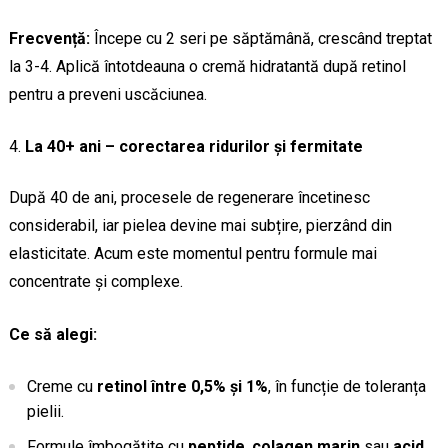
Frecvență:
Începe cu 2 seri pe săptămână, crescând treptat
la 3-4. Aplică întotdeauna o cremă hidratantă după retinol
pentru a preveni uscăciunea.
La 40+ ani – corectarea ridurilor și fermitate
După 40 de ani, procesele de regenerare încetinesc
considerabil, iar pielea devine mai subțire, pierzând din
elasticitate. Acum este momentul pentru formule mai
concentrate și complexe.
Ce să alegi:
Creme cu
retinol între 0,5% și 1%
, în funcție de toleranța
pielii.
Formule îmbogățite cu
peptide
,
colagen marin
sau
acid