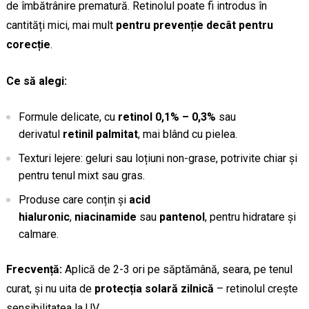
de îmbătrânire prematură. Retinolul poate fi introdus în
cantități mici, mai mult
pentru prevenție decât pentru
corecție
.
Ce să alegi:
Formule delicate, cu
retinol 0,1% – 0,3%
sau
derivatul
retinil palmitat
, mai blând cu pielea.
Texturi lejere: geluri sau loțiuni non-grase, potrivite chiar și
pentru tenul mixt sau gras.
Produse care conțin și
acid
hialuronic
,
niacinamide
sau
pantenol
, pentru hidratare și
calmare.
Frecvență:
Aplică de 2-3 ori pe săptămână, seara, pe tenul
curat, și nu uita de
protecția solară zilnică
– retinolul crește
sensibilitatea la UV.