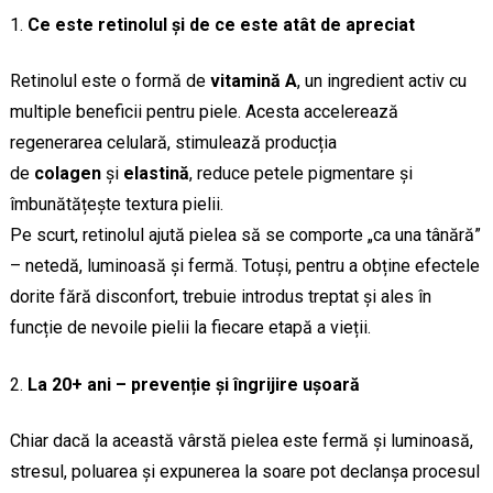
Ce este retinolul și de ce este atât de apreciat
Retinolul este o formă de
vitamină A
, un ingredient activ cu
multiple beneficii pentru piele. Acesta accelerează
regenerarea celulară, stimulează producția
de
colagen
și
elastină
, reduce petele pigmentare și
îmbunătățește textura pielii.
Pe scurt, retinolul ajută pielea să se comporte „ca una tânără”
– netedă, luminoasă și fermă. Totuși, pentru a obține efectele
dorite fără disconfort, trebuie introdus treptat și ales în
funcție de nevoile pielii la fiecare etapă a vieții.
La 20+ ani – prevenție și îngrijire ușoară
Chiar dacă la această vârstă pielea este fermă și luminoasă,
stresul, poluarea și expunerea la soare pot declanșa procesul