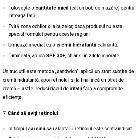
Folosește o
cantitate mică
(cât un bob de mazăre) pentru
întreaga față.
Evită zona ochilor și a buzelor, dacă produsul nu este
special formulat pentru aceste regiuni.
Urmează imediat cu o
cremă hidratantă
calmantă.
Dimineața, aplică
SPF 30+
, chiar și în zilele înnorate.
Un truc util este metoda „sandwich”: aplică un strat subțire de
cremă hidratantă, apoi retinolul, și la final încă un strat de
cremă – astfel reduci riscul de iritații fără a compromite
eficiența.
Când să eviți retinolul
În timpul
sarcinii
sau alăptării, retinolul este contraindicat.