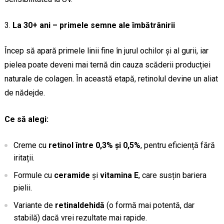
La 30+ ani – primele semne ale îmbătrânirii
Încep să apară primele linii fine în jurul ochilor și al gurii, iar
pielea poate deveni mai ternă din cauza scăderii producției
naturale de colagen. În această etapă, retinolul devine un aliat
de nădejde.
Ce să alegi:
Creme cu
retinol între 0,3% și 0,5%
, pentru eficiență fără
iritații.
Formule cu
ceramide
și
vitamina E
, care susțin bariera
pielii.
Variante de
retinaldehidă
(o formă mai potentă, dar
stabilă) dacă vrei rezultate mai rapide.