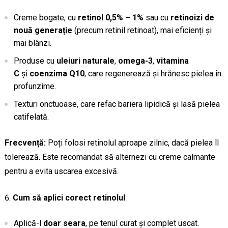
Creme bogate, cu
retinol 0,5% – 1%
sau cu
retinoizi de
nouă generație
(precum retinil retinoat), mai eficienți și
mai blânzi.
Produse cu
uleiuri naturale
,
omega-3
,
vitamina
C
și
coenzima Q10
, care regenerează și hrănesc pielea în
profunzime.
Texturi onctuoase, care refac bariera lipidică și lasă pielea
catifelată.
Frecvență:
Poți folosi retinolul aproape zilnic, dacă pielea îl
tolerează. Este recomandat să alternezi cu creme calmante
pentru a evita uscarea excesivă.
Cum să aplici corect retinolul
Aplică-l
doar seara
, pe tenul curat și complet uscat.