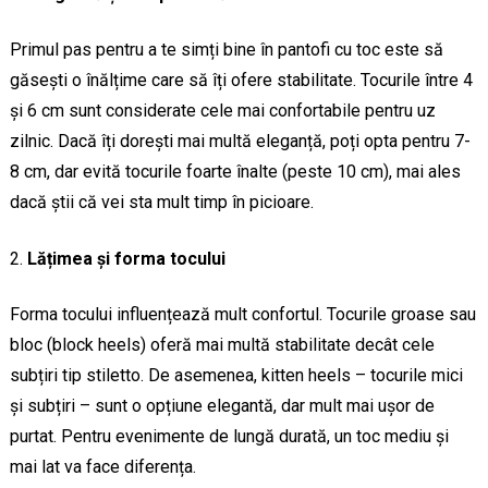
Primul pas pentru a te simți bine în pantofi cu toc este să
găsești o înălțime care să îți ofere stabilitate. Tocurile între 4
și 6 cm sunt considerate cele mai confortabile pentru uz
zilnic. Dacă îți dorești mai multă eleganță, poți opta pentru 7-
8 cm, dar evită tocurile foarte înalte (peste 10 cm), mai ales
dacă știi că vei sta mult timp în picioare.
Lățimea și forma tocului
Forma tocului influențează mult confortul. Tocurile groase sau
bloc (block heels) oferă mai multă stabilitate decât cele
subțiri tip stiletto. De asemenea, kitten heels – tocurile mici
și subțiri – sunt o opțiune elegantă, dar mult mai ușor de
purtat. Pentru evenimente de lungă durată, un toc mediu și
mai lat va face diferența.