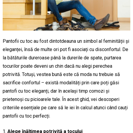
Pantofii cu toc au fost dintotdeauna un simbol al feminității și
eleganței, însă de multe ori pot fi asociați cu disconfortul. De
la bătăturile dureroase până la durerile de spate, purtarea
tocurilor poate deveni un chin dacă nu alegi perechea
potrivită. Totuși, vestea bună este că moda nu trebuie să
sacrifice confortul – există modalități prin care poți găsi
pantofi cu toc eleganți, dar în același timp comozi și
prietenoși cu picioarele tale. În acest ghid, vei descoperi
criteriile esențiale pe care să le iei în calcul atunci când cauți
pantofii cu toc perfecți.
Alege înălțimea potrivită a tocului