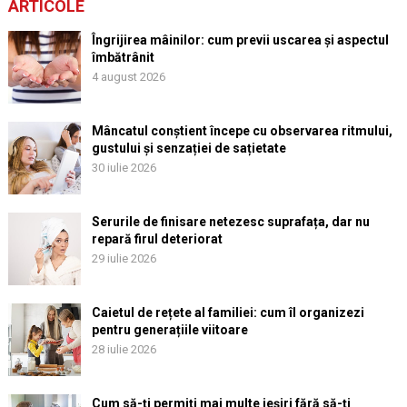
ARTICOLE
Îngrijirea mâinilor: cum previi uscarea și aspectul
îmbătrânit
4 august 2026
Mâncatul conștient începe cu observarea ritmului,
gustului și senzației de sațietate
30 iulie 2026
Serurile de finisare netezesc suprafața, dar nu
repară firul deteriorat
29 iulie 2026
Caietul de rețete al familiei: cum îl organizezi
pentru generațiile viitoare
28 iulie 2026
Cum să-ți permiți mai multe ieșiri fără să-ți