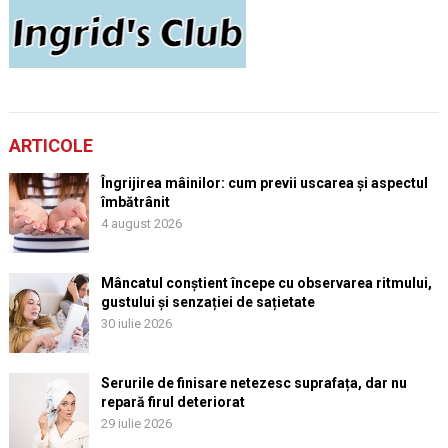
ARTICOLE
Îngrijirea mâinilor: cum previi uscarea și aspectul
îmbătrânit
4 august 2026
Mâncatul conștient începe cu observarea ritmului,
gustului și senzației de sațietate
30 iulie 2026
Serurile de finisare netezesc suprafața, dar nu
repară firul deteriorat
29 iulie 2026