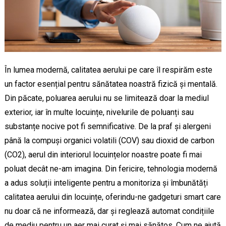
În lumea modernă, calitatea aerului pe care îl respirăm este
un factor esențial pentru sănătatea noastră fizică și mentală.
Din păcate, poluarea aerului nu se limitează doar la mediul
exterior, iar în multe locuințe, nivelurile de poluanți sau
substanțe nocive pot fi semnificative. De la praf și alergeni
până la compuși organici volatili (COV) sau dioxid de carbon
(CO2), aerul din interiorul locuințelor noastre poate fi mai
poluat decât ne-am imagina. Din fericire, tehnologia modernă
a adus soluții inteligente pentru a monitoriza și îmbunătăți
calitatea aerului din locuințe, oferindu-ne gadgeturi smart care
nu doar că ne informează, dar și reglează automat condițiile
de mediu pentru un aer mai curat și mai sănătos. Cum ne ajută