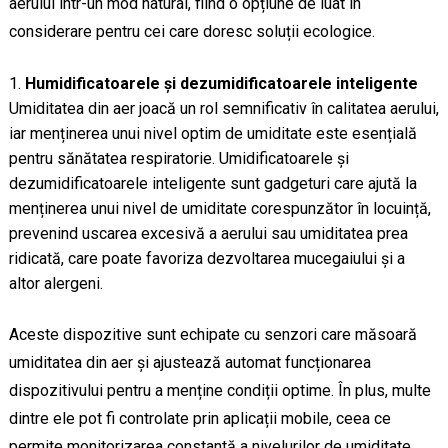
aerului într-un mod natural, fiind o opțiune de luat în
considerare pentru cei care doresc soluții ecologice.
Humidificatoarele și dezumidificatoarele inteligente
Umiditatea din aer joacă un rol semnificativ în calitatea aerului,
iar menținerea unui nivel optim de umiditate este esențială
pentru sănătatea respiratorie. Umidificatoarele și
dezumidificatoarele inteligente sunt gadgeturi care ajută la
menținerea unui nivel de umiditate corespunzător în locuință,
prevenind uscarea excesivă a aerului sau umiditatea prea
ridicată, care poate favoriza dezvoltarea mucegaiului și a
altor alergeni.
Aceste dispozitive sunt echipate cu senzori care măsoară
umiditatea din aer și ajustează automat funcționarea
dispozitivului pentru a menține condiții optime. În plus, multe
dintre ele pot fi controlate prin aplicații mobile, ceea ce
permite monitorizarea constantă a nivelurilor de umiditate.