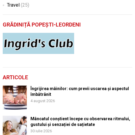
Travel
(25)
GRĂDINIȚĂ POPEȘTI-LEORDENI
ARTICOLE
Îngrijirea mâinilor: cum previi uscarea și aspectul
îmbătrânit
4 august 2026
Mâncatul conștient începe cu observarea ritmului,
gustului și senzației de sațietate
30 iulie 2026