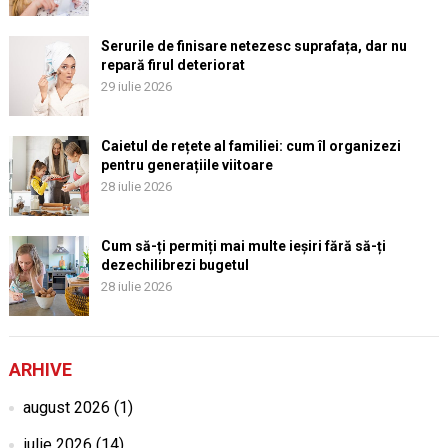
Serurile de finisare netezesc suprafața, dar nu
repară firul deteriorat
29 iulie 2026
Caietul de rețete al familiei: cum îl organizezi
pentru generațiile viitoare
28 iulie 2026
Cum să-ți permiți mai multe ieșiri fără să-ți
dezechilibrezi bugetul
28 iulie 2026
ARHIVE
august 2026
(1)
iulie 2026
(14)