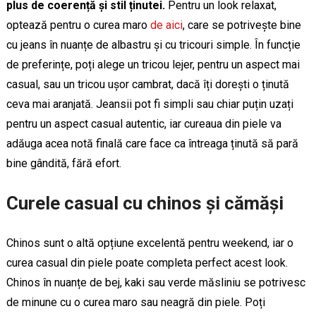
plus de coerență și stil ținutei.
Pentru un look relaxat,
optează pentru o curea maro
de aici
, care se potrivește bine
cu jeans în nuanțe de albastru și cu tricouri simple. În funcție
de preferințe, poți alege un tricou lejer, pentru un aspect mai
casual, sau un tricou ușor cambrat, dacă îți dorești o ținută
ceva mai aranjată. Jeansii pot fi simpli sau chiar puțin uzați
pentru un aspect casual autentic, iar cureaua din piele va
adăuga acea notă finală care face ca întreaga ținută să pară
bine gândită, fără efort.
Curele casual cu chinos și cămăși
Chinos sunt o altă opțiune excelentă pentru weekend, iar o
curea casual din piele poate completa perfect acest look.
Chinos în nuanțe de bej, kaki sau verde măsliniu se potrivesc
de minune cu o curea maro sau neagră din piele. Poți