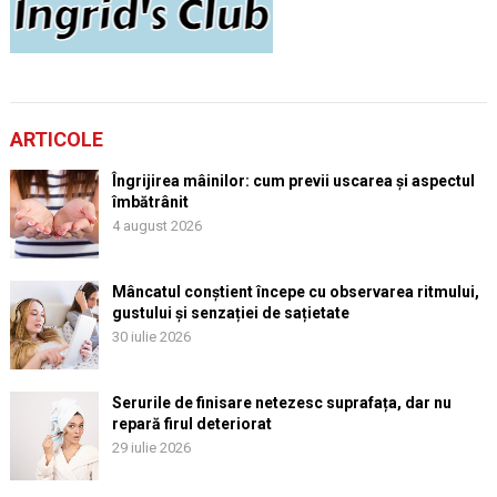
ARTICOLE
Îngrijirea mâinilor: cum previi uscarea și aspectul
îmbătrânit
4 august 2026
Mâncatul conștient începe cu observarea ritmului,
gustului și senzației de sațietate
30 iulie 2026
Serurile de finisare netezesc suprafața, dar nu
repară firul deteriorat
29 iulie 2026