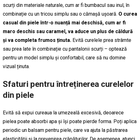
scurți din materiale naturale, cum ar fi bumbacul sau inul, în
combinație cu un tricou simplu sau o cămașă ușoară.
O curea
casual din piele într-o nuanță mai deschisă, cum ar fi
maro deschis sau caramel, va aduce un plus de căldură
și va completa frumos ținuta.
Evită curelele prea strâmte
sau prea late în combinație cu pantalonii scurți – optează
pentru un model simplu și confortabil, care să nu domine
vizual ținuta.
Sfaturi pentru întreținerea curelelor
din piele
Evită să expui cureaua la umezeală excesivă, deoarece
pielea poate absorbi apa și își poate pierde forma. Poți aplica
periodic un balsam pentru piele, care va ajuta la păstrarea
elasticității și la prevenirea crăpăturilor. De asemenea, atunci