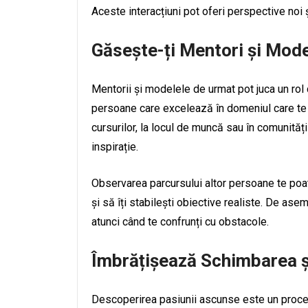
Aceste interacțiuni pot oferi perspective noi ș
Găsește-ți Mentori și Mod
Mentorii și modelele de urmat pot juca un rol 
persoane care excelează în domeniul care te i
cursurilor, la locul de muncă sau în comunități
inspirație.
Observarea parcursului altor persoane te poate
și să îți stabilești obiective realiste. De as
atunci când te confrunți cu obstacole.
Îmbrățișează Schimbarea ș
Descoperirea pasiunii ascunse este un proces