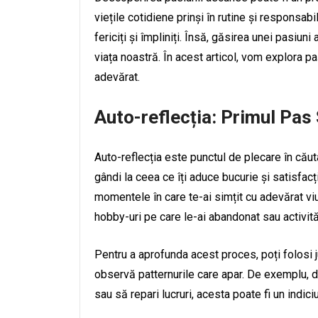
viețile cotidiene prinși în rutine și responsab
fericiți și împliniți. Însă, găsirea unei pasi
viața noastră. În acest articol, vom explora p
adevărat.
Auto-reflecția: Primul Pas
Auto-reflecția este punctul de plecare în căut
gândi la ceea ce îți aduce bucurie și satisfacț
momentele în care te-ai simțit cu adevărat viu
hobby-uri pe care le-ai abandonat sau activităț
Pentru a aprofunda acest proces, poți folosi j
observă patternurile care apar. De exemplu, d
sau să repari lucruri, acesta poate fi un indic