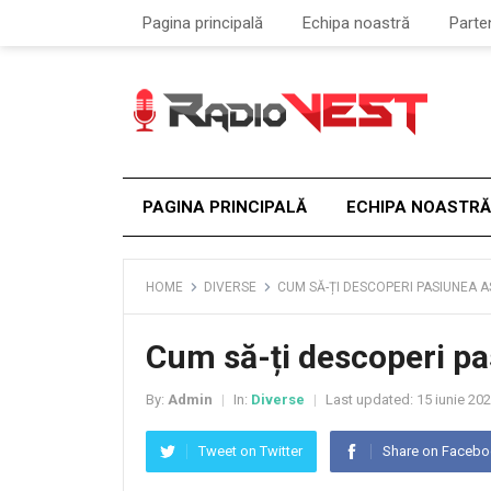
Pagina principală
Echipa noastră
Parte
PAGINA PRINCIPALĂ
ECHIPA NOASTRĂ
HOME
DIVERSE
CUM SĂ-ȚI DESCOPERI PASIUNEA 
Cum să-ți descoperi p
By:
Admin
In:
Diverse
Last updated:
15 iunie 20
|
|
Tweet on Twitter
Share on Faceb