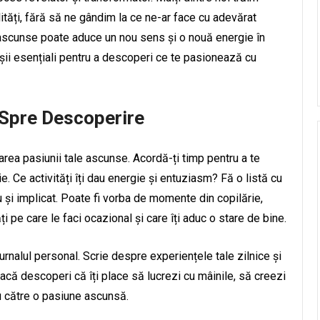
ilități, fără să ne gândim la ce ne-ar face cu adevărat
uni ascunse poate aduce un nou sens și o nouă energie în
așii esențiali pentru a descoperi ce te pasionează cu
 Spre Descoperire
area pasiunii tale ascunse. Acordă-ți timp pentru a te
ie. Ce activități îți dau energie și entuziasm? Fă o listă cu
 și implicat. Poate fi vorba de momente din copilărie,
i pe care le faci ocazional și care îți aduc o stare de bine.
urnalul personal. Scrie despre experiențele tale zilnice și
acă descoperi că îți place să lucrezi cu mâinile, să creezi
iu către o pasiune ascunsă.