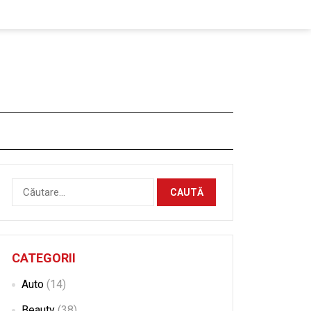
Caută
după:
CATEGORII
Auto
(14)
Beauty
(38)