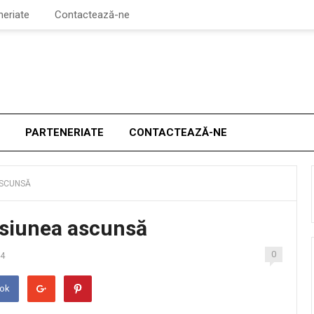
neriate
Contactează-ne
PARTENERIATE
CONTACTEAZĂ-NE
ASCUNSĂ
asiunea ascunsă
0
24
ook