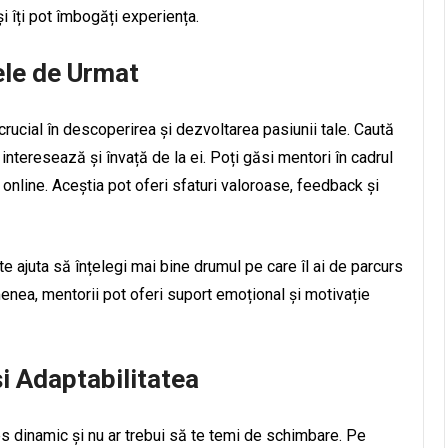
i îți pot îmbogăți experiența.
ele de Urmat
crucial în descoperirea și dezvoltarea pasiunii tale. Caută
nteresează și învață de la ei. Poți găsi mentori în cadrul
 online. Aceștia pot oferi sfaturi valoroase, feedback și
 ajuta să înțelegi mai bine drumul pe care îl ai de parcurs
emenea, mentorii pot oferi suport emoțional și motivație
i Adaptabilitatea
 dinamic și nu ar trebui să te temi de schimbare. Pe