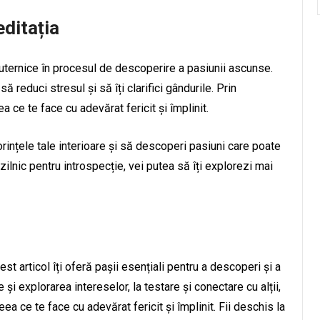
ditația
uternice în procesul de descoperire a pasiunii ascunse.
ă reduci stresul și să îți clarifici gândurile. Prin
 ce te face cu adevărat fericit și împlinit.
rințele tale interioare și să descoperi pasiuni care poate
ilnic pentru introspecție, vei putea să îți explorezi mai
st articol îți oferă pașii esențiali pentru a descoperi și a
și explorarea intereselor, la testare și conectare cu alții,
a ce te face cu adevărat fericit și împlinit. Fii deschis la