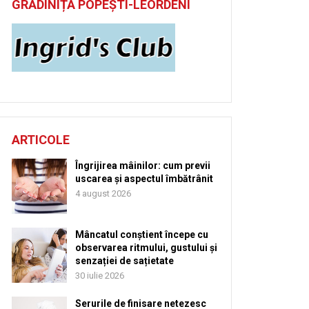
GRĂDINIȚĂ POPEȘTI-LEORDENI
ARTICOLE
Îngrijirea mâinilor: cum previi
uscarea și aspectul îmbătrânit
4 august 2026
Mâncatul conștient începe cu
observarea ritmului, gustului și
senzației de sațietate
30 iulie 2026
Serurile de finisare netezesc