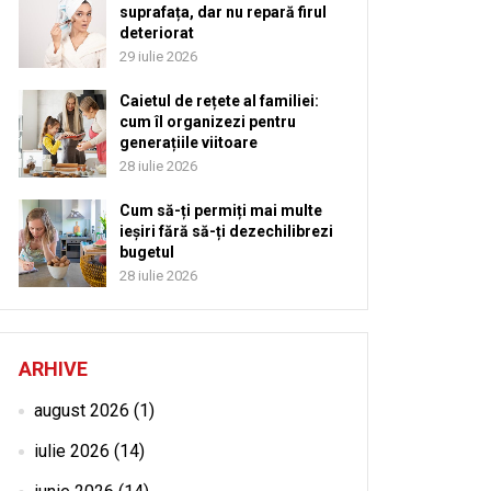
suprafața, dar nu repară firul
deteriorat
29 iulie 2026
Caietul de rețete al familiei:
cum îl organizezi pentru
generațiile viitoare
28 iulie 2026
Cum să-ți permiți mai multe
ieșiri fără să-ți dezechilibrezi
bugetul
28 iulie 2026
ARHIVE
august 2026
(1)
iulie 2026
(14)