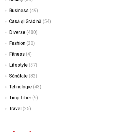
Business
(49)
Casă și Grădină
(54)
Diverse
(480)
Fashion
(20)
Fitness
(4)
Lifestyle
(37)
Sănătate
(82)
Tehnologie
(43)
Timp Liber
(9)
Travel
(25)