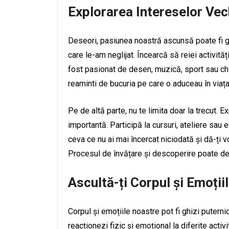
Explorarea Intereselor Vech
Deseori, pasiunea noastră ascunsă poate fi gă
care le-am neglijat. Încearcă să reiei activită
fost pasionat de desen, muzică, sport sau chia
reaminti de bucuria pe care o aduceau în viața
Pe de altă parte, nu te limita doar la trecut. E
importantă. Participă la cursuri, ateliere sau
ceva ce nu ai mai încercat niciodată și dă-ți
Procesul de învățare și descoperire poate de
Ascultă-ți Corpul și Emoții
Corpul și emoțiile noastre pot fi ghizi puter
reacționezi fizic și emoțional la diferite activ