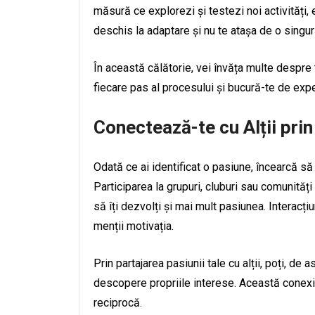
măsură ce explorezi și testezi noi activități,
deschis la adaptare și nu te atașa de o singur
În această călătorie, vei învăța multe despre 
fiecare pas al procesului și bucură-te de exp
Conectează-te cu Alții pri
Odată ce ai identificat o pasiune, încearcă să
Participarea la grupuri, cluburi sau comunităț
să îți dezvolți și mai mult pasiunea. Interacțiu
menții motivația.
Prin partajarea pasiunii tale cu alții, poți, de
descopere propriile interese. Această conexiu
reciprocă.