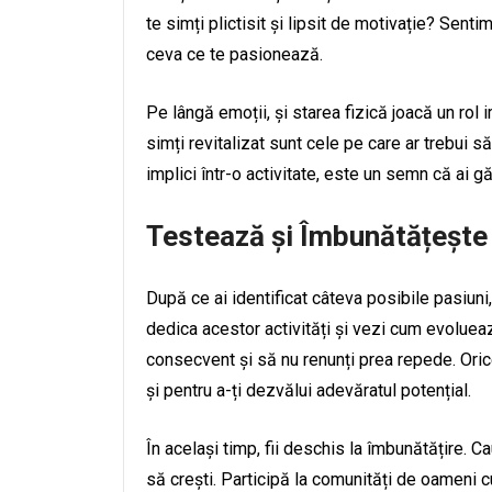
te simți plictisit și lipsit de motivație? Senti
ceva ce te pasionează.
Pe lângă emoții, și starea fizică joacă un rol i
simți revitalizat sunt cele pe care ar trebui 
implici într-o activitate, este un semn că ai g
Testează și Îmbunătățește
După ce ai identificat câteva posibile pasiuni,
dedica acestor activități și vezi cum evolueaz
consecvent și să nu renunți prea repede. Oric
și pentru a-ți dezvălui adevăratul potențial.
În același timp, fii deschis la îmbunătățire. Ca
să crești. Participă la comunități de oameni c