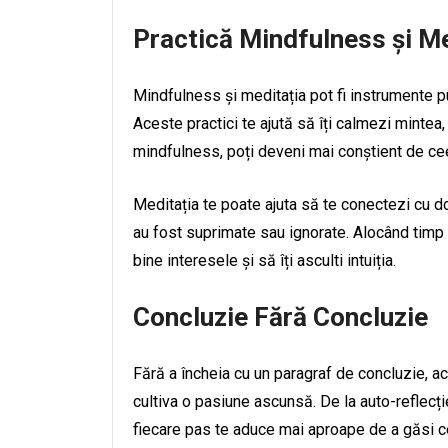
Practică Mindfulness și Me
Mindfulness și meditația pot fi instrumente p
Aceste practici te ajută să îți calmezi mintea, s
mindfulness, poți deveni mai conștient de ceea
Meditația te poate ajuta să te conectezi cu do
au fost suprimate sau ignorate. Alocând timp z
bine interesele și să îți asculti intuiția.
Concluzie Fără Concluzie
Fără a încheia cu un paragraf de concluzie, ace
cultiva o pasiune ascunsă. De la auto-reflecție 
fiecare pas te aduce mai aproape de a găsi cee