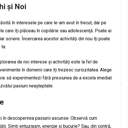
i și Noi
sită în interesele pe care le-am avut în trecut, dar pe
țile care îți plăceau în copilărie sau adolescență. Poate ai
r scriere. Încercarea acestor activități din nou îți poate
 ta.
xplorarea de noi interese și activități este la fel de
 evenimente în domenii care îți trezesc curiozitatea. Alege
 voie să experimentezi fără presiunea de a excela imediat.
zvălui pasiuni neașteptate.
le
nici în descoperirea pasiunii ascunse. Observă cum
ități. Simți entuziasm, energie și bucurie? Sau, din contră,