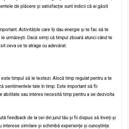
mentele de plăcere și satisfacție sunt indicii că ai găsit
mportant. Activitățile care îți dau energie și te fac să te
să le urmărești. Dacă simți că timpul zboară atunci când te
ăsit ceva ce te atrage cu adevărat.
 este timpul să le testezi. Alocă timp regulat pentru a te
ă sentimentele tale în timp. Este important să fii
e abilitate sau interes necesită timp pentru a se dezvolta
ută feedback de la cei din jurul tău și fii dispus să înveți și
u interese similare și schimbă experiențe și cunoștințe.