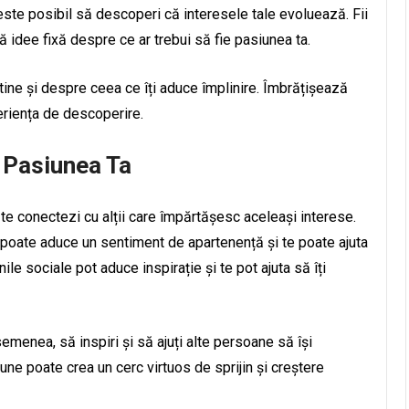
 este posibil să descoperi că interesele tale evoluează. Fii
ă idee fixă despre ce ar trebui să fie pasiunea ta.
tine și despre ceea ce îți aduce împlinire. Îmbrățișează
eriența de descoperire.
n Pasiunea Ta
 te conectezi cu alții care împărtășesc aceleași interese.
i poate aduce un sentiment de apartenență și te poate ajuta
nile sociale pot aduce inspirație și te pot ajuta să îți
 asemenea, să inspiri și să ajuți alte persoane să își
ne poate crea un cerc virtuos de sprijin și creștere