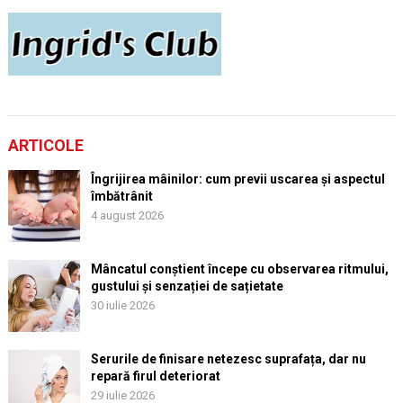
ARTICOLE
Îngrijirea mâinilor: cum previi uscarea și aspectul
îmbătrânit
4 august 2026
Mâncatul conștient începe cu observarea ritmului,
gustului și senzației de sațietate
30 iulie 2026
Serurile de finisare netezesc suprafața, dar nu
repară firul deteriorat
29 iulie 2026