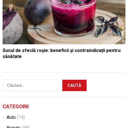
Sucul de sfeclă roșie: beneficii și contraindicații pentru
sănătate
Caută
după:
CATEGORII
Auto
(14)
Beauty
(38)