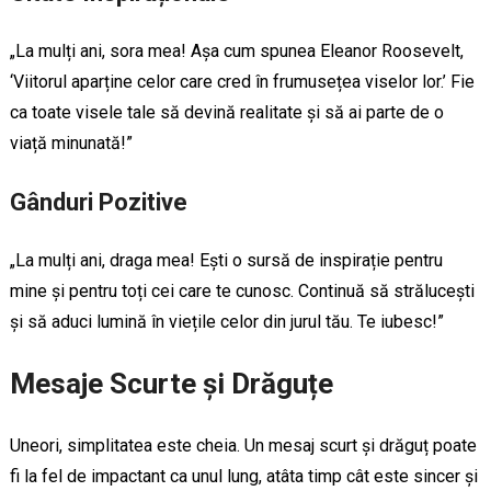
„La mulți ani, sora mea! Așa cum spunea Eleanor Roosevelt,
‘Viitorul aparține celor care cred în frumusețea viselor lor.’ Fie
ca toate visele tale să devină realitate și să ai parte de o
viață minunată!”
Gânduri Pozitive
„La mulți ani, draga mea! Ești o sursă de inspirație pentru
mine și pentru toți cei care te cunosc. Continuă să strălucești
și să aduci lumină în viețile celor din jurul tău. Te iubesc!”
Mesaje Scurte și Drăguțe
Uneori, simplitatea este cheia. Un mesaj scurt și drăguț poate
fi la fel de impactant ca unul lung, atâta timp cât este sincer și