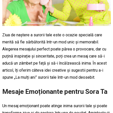
Ziua de naștere a surorii tale este o ocazie specială care
merită să fie sărbătorită într-un mod unic și memorabil.
Alegerea mesajului perfect poate părea o provocare, dar cu
puțină inspirație și sinceritate, poți crea un mesaj care să-i
aducă un zâmbet pe față și să-i încălzească inima. În acest
articol, îți oferim câteva idei creative și sugestii pentru a-i
spune „La mulți ani” surorii tale într-un mod deosebit.
Mesaje Emoționante pentru Sora Ta
Un mesaj emoționant poate atinge inima surorii tale și poate
transforma ziua ei de naștere într-una de neuitat. Amintește-ți