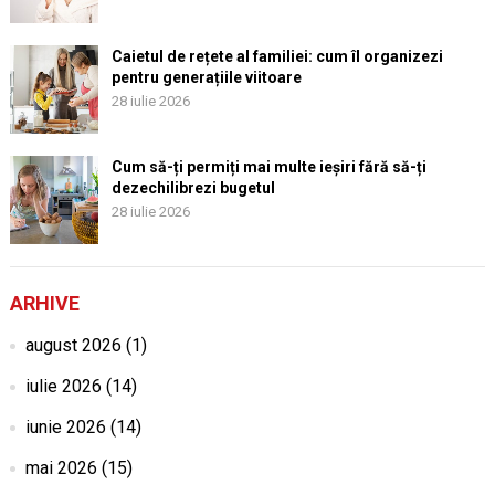
Caietul de rețete al familiei: cum îl organizezi
pentru generațiile viitoare
28 iulie 2026
Cum să-ți permiți mai multe ieșiri fără să-ți
dezechilibrezi bugetul
28 iulie 2026
ARHIVE
august 2026
(1)
iulie 2026
(14)
iunie 2026
(14)
mai 2026
(15)