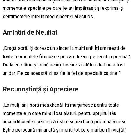
momentele speciale pe care le-ați împărtășit și exprimă-ți
sentimentele într-un mod sincer și afectuos.
Amintiri de Neuitat
„Dragă soră, îți doresc un sincer la mulți ani! Îți amintești de
toate momentele frumoase pe care le-am petrecut împreună?
De la copilărie și până acum, fiecare zi alături de tine a fost
un dar. Fie ca această zi să fie la fel de specială ca tine!”
Recunoștință și Apreciere
„La mulți ani, sora mea dragă! Îți mulțumesc pentru toate
momentele în care mi-ai fost alături, pentru sprijinul tău
necondiționat și pentru că ești cea mai bună prietenă a mea.
Ești o persoană minunată și meriți tot ce e mai bun în viață!”