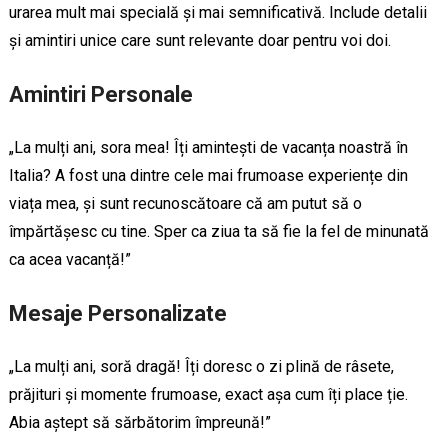
urarea mult mai specială și mai semnificativă. Include detalii
și amintiri unice care sunt relevante doar pentru voi doi.
Amintiri Personale
„La mulți ani, sora mea! Îți amintești de vacanța noastră în
Italia? A fost una dintre cele mai frumoase experiențe din
viața mea, și sunt recunoscătoare că am putut să o
împărtășesc cu tine. Sper ca ziua ta să fie la fel de minunată
ca acea vacanță!”
Mesaje Personalizate
„La mulți ani, soră dragă! Îți doresc o zi plină de râsete,
prăjituri și momente frumoase, exact așa cum îți place ție.
Abia aștept să sărbătorim împreună!”