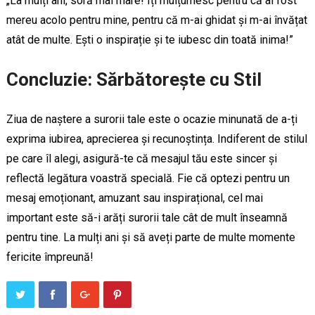
„La mulți ani, soră mai mare! Îți mulțumesc pentru că ai fost
mereu acolo pentru mine, pentru că m-ai ghidat și m-ai învățat
atât de multe. Ești o inspirație și te iubesc din toată inima!”
Concluzie: Sărbătorește cu Stil
Ziua de naștere a surorii tale este o ocazie minunată de a-ți
exprima iubirea, aprecierea și recunoștința. Indiferent de stilul
pe care îl alegi, asigură-te că mesajul tău este sincer și
reflectă legătura voastră specială. Fie că optezi pentru un
mesaj emoționant, amuzant sau inspirațional, cel mai
important este să-i arăți surorii tale cât de mult înseamnă
pentru tine. La mulți ani și să aveți parte de multe momente
fericite împreună!