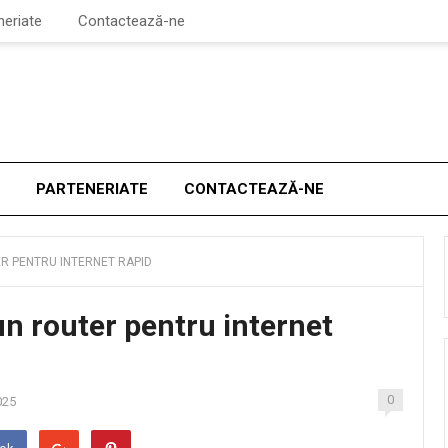
neriate
Contactează-ne
PARTENERIATE
CONTACTEAZĂ-NE
ER PENTRU INTERNET RAPID
un router pentru internet
0
025