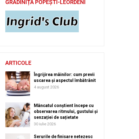
GRĂDINIȚĂ POPEȘTI-LEORDENI
ARTICOLE
Îngrijirea mâinilor: cum previi
uscarea și aspectul îmbătrânit
4 august 2026
Mâncatul conștient începe cu
observarea ritmului, gustului și
senzației de sațietate
30 iulie 2026
Serurile de finisare netezesc