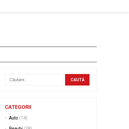
Caută
după:
CATEGORII
Auto
(14)
Beauty
(38)