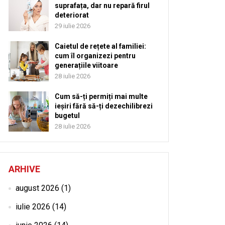
suprafața, dar nu repară firul
deteriorat
29 iulie 2026
Caietul de rețete al familiei:
cum îl organizezi pentru
generațiile viitoare
28 iulie 2026
Cum să-ți permiți mai multe
ieșiri fără să-ți dezechilibrezi
bugetul
28 iulie 2026
ARHIVE
august 2026
(1)
iulie 2026
(14)