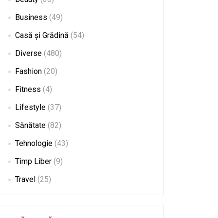
Business
(49)
Casă și Grădină
(54)
Diverse
(480)
Fashion
(20)
Fitness
(4)
Lifestyle
(37)
Sănătate
(82)
Tehnologie
(43)
Timp Liber
(9)
Travel
(25)