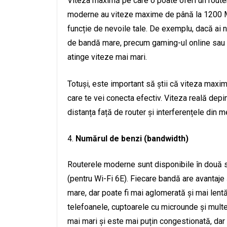
Viteza maximă pe care o poate oferi un router 
moderne au viteze maxime de până la 1200 M
funcție de nevoile tale. De exemplu, dacă ai n
de bandă mare, precum gaming-ul online sau 
atinge viteze mai mari.
Totuși, este important să știi că viteza maxim
care te vei conecta efectiv. Viteza reală depin
distanța față de router și interferențele din m
Numărul de benzi (bandwidth)
Routerele moderne sunt disponibile în două sa
(pentru Wi-Fi 6E). Fiecare bandă are avantaje
mare, dar poate fi mai aglomerată și mai lent
telefoanele, cuptoarele cu microunde și multe
mai mari și este mai puțin congestionată, dar