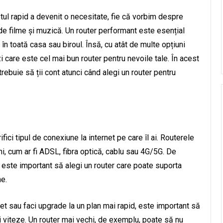
etul rapid a devenit o necesitate, fie că vorbim despre
e filme și muzică. Un router performant este esențial
în toată casa sau biroul. Însă, cu atât de multe opțiuni
i care este cel mai bun router pentru nevoile tale. În acest
trebuie să ții cont atunci când alegi un router pentru
fici tipul de conexiune la internet pe care îl ai. Routerele
i, cum ar fi ADSL, fibra optică, cablu sau 4G/5G. De
 este important să alegi un router care poate suporta
ne.
rnet sau faci upgrade la un plan mai rapid, este important să
ii viteze. Un router mai vechi, de exemplu, poate să nu