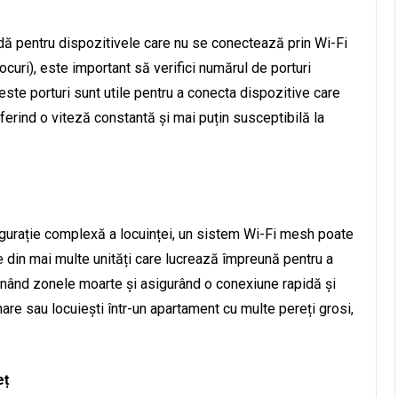
dă pentru dispozitivele care nu se conectează prin Wi-Fi
curi), este important să verifici numărul de porturi
este porturi sunt utile pentru a conecta dispozitive care
ferind o viteză constantă și mai puțin susceptibilă la
igurație complexă a locuinței, un sistem Wi-Fi mesh poate
e din mai multe unități care lucrează împreună pentru a
minând zonele moarte și asigurând o conexiune rapidă și
mare sau locuiești într-un apartament cu multe pereți grosi,
eț