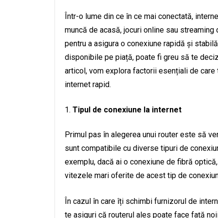
Într-o lume din ce în ce mai conectată, intern
muncă de acasă, jocuri online sau streaming d
pentru a asigura o conexiune rapidă și stabilă 
disponibile pe piață, poate fi greu să te deciz
articol, vom explora factorii esențiali de care 
internet rapid.
Tipul de conexiune la internet
Primul pas în alegerea unui router este să veri
sunt compatibile cu diverse tipuri de conexiun
exemplu, dacă ai o conexiune de fibră optică,
vitezele mari oferite de acest tip de conexiu
În cazul în care îți schimbi furnizorul de inte
te asiguri că routerul ales poate face față no