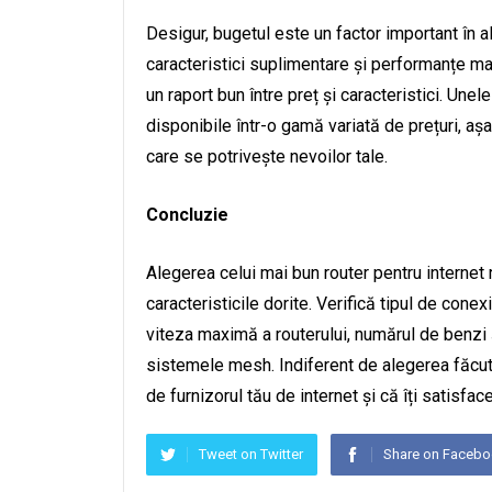
Desigur, bugetul este un factor important în 
caracteristici suplimentare și performanțe ma
un raport bun între preț și caracteristici. Une
disponibile într-o gamă variată de prețuri, a
care se potrivește nevoilor tale.
Concluzie
Alegerea celui mai bun router pentru internet 
caracteristicile dorite. Verifică tipul de conex
viteza maximă a routerului, numărul de benzi ș
sistemele mesh. Indiferent de alegerea făcută
de furnizorul tău de internet și că îți satisfa
Tweet on Twitter
Share on Faceb