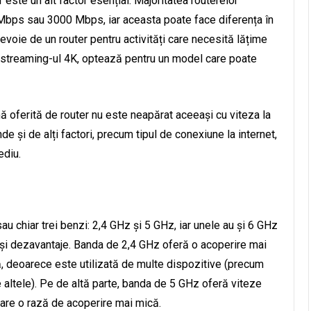
este un alt factor esențial. Majoritatea routerelor
bps sau 3000 Mbps, iar aceasta poate face diferența în
evoie de un router pentru activități care necesită lățime
streaming-ul 4K, optează pentru un model care poate
ă oferită de router nu este neapărat aceeași cu viteza la
de și de alți factori, precum tipul de conexiune la internet,
ediu.
u chiar trei benzi: 2,4 GHz și 5 GHz, iar unele au și 6 GHz
 și dezavantaje. Banda de 2,4 GHz oferă o acoperire mai
ă, deoarece este utilizată de multe dispozitive (precum
 altele). Pe de altă parte, banda de 5 GHz oferă viteze
 are o rază de acoperire mai mică.