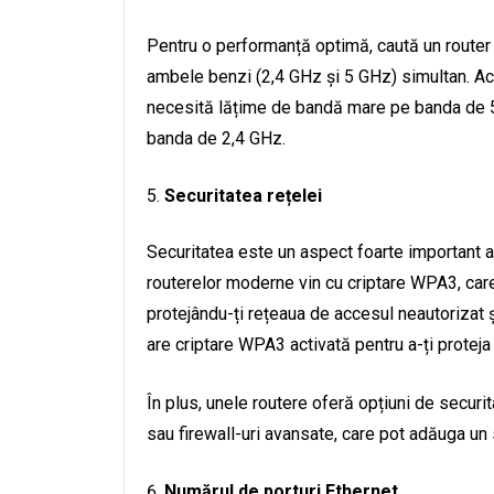
Pentru o performanță optimă, caută un router 
ambele benzi (2,4 GHz și 5 GHz) simultan. Ace
necesită lățime de bandă mare pe banda de 5
banda de 2,4 GHz.
Securitatea rețelei
Securitatea este un aspect foarte important a
routerelor moderne vin cu criptare WPA3, care
protejându-ți rețeaua de accesul neautorizat și
are criptare WPA3 activată pentru a-ți proteja 
În plus, unele routere oferă opțiuni de securi
sau firewall-uri avansate, care pot adăuga un 
Numărul de porturi Ethernet