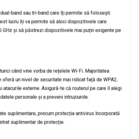
dual-band sau tri-band care îți permite să folosești
st lucru îți va permite să aloci dispozitivele care
 GHz și să păstrezi dispozitivele mai puțin exigente pe
tunci când vine vorba de rețelele Wi-Fi. Majoritatea
 oferă un nivel de securitate mai ridicat față de WPA2,
 atacurile externe. Asigură-te că routerul pe care îl alegi
datele personale și a preveni intruziunile.
tate suplimentare, precum protecția antivirus încorporată
strat suplimentar de protecție.