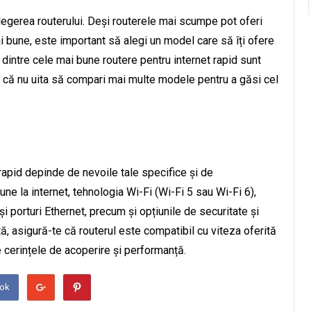
alegerea routerului. Deși routerele mai scumpe pot oferi
i bune, este important să alegi un model care să îți ofere
le dintre cele mai bune routere pentru internet rapid sunt
șa că nu uita să compari mai multe modele pentru a găsi cel
rapid depinde de nevoile tale specifice și de
iune la internet, tehnologia Wi-Fi (Wi-Fi 5 sau Wi-Fi 6),
i porturi Ethernet, precum și opțiunile de securitate și
, asigură-te că routerul este compatibil cu viteza oferită
ce cerințele de acoperire și performanță.
ook