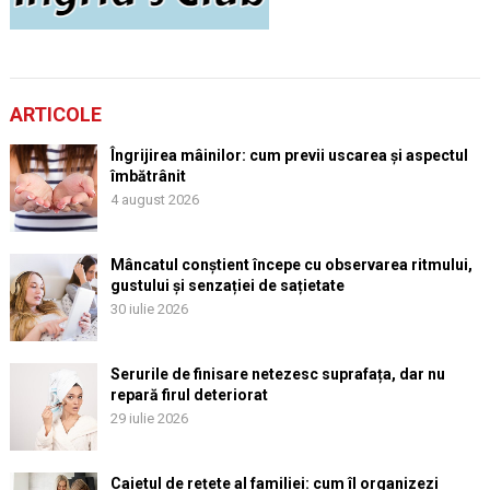
ARTICOLE
Îngrijirea mâinilor: cum previi uscarea și aspectul
îmbătrânit
4 august 2026
Mâncatul conștient începe cu observarea ritmului,
gustului și senzației de sațietate
30 iulie 2026
Serurile de finisare netezesc suprafața, dar nu
repară firul deteriorat
29 iulie 2026
Caietul de rețete al familiei: cum îl organizezi