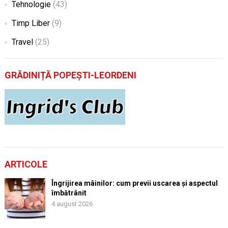
Tehnologie
(43)
Timp Liber
(9)
Travel
(25)
GRĂDINIȚĂ POPEȘTI-LEORDENI
ARTICOLE
Îngrijirea mâinilor: cum previi uscarea și aspectul
îmbătrânit
4 august 2026