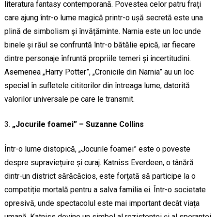
literatura fantasy contemporană. Povestea celor patru frați
care ajung într-o lume magică printr-o ușă secretă este una
plină de simbolism și învățăminte. Narnia este un loc unde
binele și răul se confruntă într-o bătălie epică, iar fiecare
dintre personaje înfruntă propriile temeri și incertitudini.
Asemenea „Harry Potter”, „Cronicile din Narnia” au un loc
special în sufletele cititorilor din întreaga lume, datorită
valorilor universale pe care le transmit.
„Jocurile foamei” – Suzanne Collins
Într-o lume distopică, „Jocurile foamei” este o poveste
despre supraviețuire și curaj. Katniss Everdeen, o tânără
dintr-un district sărăcăcios, este forțată să participe la o
competiție mortală pentru a salva familia ei. Într-o societate
opresivă, unde spectacolul este mai important decât viața
umană, Katniss devine un simbol al rezistenței și al speranței.