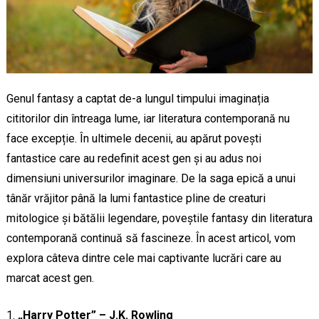
Genul fantasy a captat de-a lungul timpului imaginația
cititorilor din întreaga lume, iar literatura contemporană nu
face excepție. În ultimele decenii, au apărut povești
fantastice care au redefinit acest gen și au adus noi
dimensiuni universurilor imaginare. De la saga epică a unui
tânăr vrăjitor până la lumi fantastice pline de creaturi
mitologice și bătălii legendare, poveștile fantasy din literatura
contemporană continuă să fascineze. În acest articol, vom
explora câteva dintre cele mai captivante lucrări care au
marcat acest gen.
„Harry Potter” – J.K. Rowling