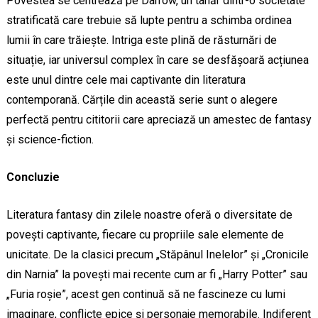
Povestea se centrează pe Darrow, un tânăr dintr-o societate
stratificată care trebuie să lupte pentru a schimba ordinea
lumii în care trăiește. Intriga este plină de răsturnări de
situație, iar universul complex în care se desfășoară acțiunea
este unul dintre cele mai captivante din literatura
contemporană. Cărțile din această serie sunt o alegere
perfectă pentru cititorii care apreciază un amestec de fantasy
și science-fiction.
Concluzie
Literatura fantasy din zilele noastre oferă o diversitate de
povești captivante, fiecare cu propriile sale elemente de
unicitate. De la clasici precum „Stăpânul Inelelor” și „Cronicile
din Narnia” la povești mai recente cum ar fi „Harry Potter” sau
„Furia roșie”, acest gen continuă să ne fascineze cu lumi
imaginare, conflicte epice și personaje memorabile. Indiferent