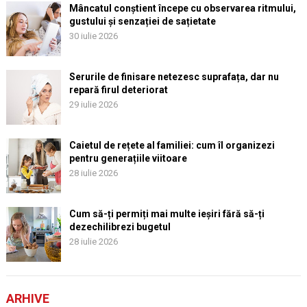
Mâncatul conștient începe cu observarea ritmului,
gustului și senzației de sațietate
30 iulie 2026
Serurile de finisare netezesc suprafața, dar nu
repară firul deteriorat
29 iulie 2026
Caietul de rețete al familiei: cum îl organizezi
pentru generațiile viitoare
28 iulie 2026
Cum să-ți permiți mai multe ieșiri fără să-ți
dezechilibrezi bugetul
28 iulie 2026
ARHIVE