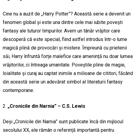
Cine nu a auzit de „Harry Potter”? Această serie a devenit un
fenomen global și este una dintre cele mai iubite povești
fantasy ale tuturor timpurilor. Avem un tânăr vrăjitor care
descoperă că este special, fiind astfel introdus într-o lume
magică plină de provocări și mistere. Împreună cu prietenii
săi, Harry înfruntă forțe malefice care amenință nu doar lumea
vrăjitorilor, ci întreaga umanitate. Poveștile pline de magie,
loialitate și curaj au captat inimile a milioane de cititori, făcând
din această serie un adevărat simbol al literaturii fantasy
contemporane.
„Cronicile din Narnia” – C.S. Lewis
Deși „Cronicile din Narnia” sunt publicate încă din mijlocul
secolului XX, ele rămân o referință importantă pentru