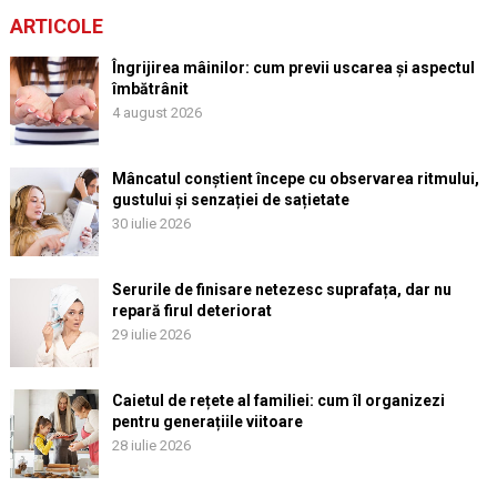
ARTICOLE
Îngrijirea mâinilor: cum previi uscarea și aspectul
îmbătrânit
4 august 2026
Mâncatul conștient începe cu observarea ritmului,
gustului și senzației de sațietate
30 iulie 2026
Serurile de finisare netezesc suprafața, dar nu
repară firul deteriorat
29 iulie 2026
Caietul de rețete al familiei: cum îl organizezi
pentru generațiile viitoare
28 iulie 2026