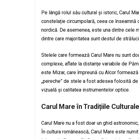
Pe lângă rolul său cultural și istoric, Carul 
constelație circumpolară, ceea ce înseamnă că
nordică. De asemenea, este una dintre cele ma
dintre care majoritatea sunt destul de străluci
Stelele care formează Carul Mare nu sunt doa
complexe, aflate la distanțe variabile de Păm
este Mizar, care împreună cu Alcor formează u
„pereche” de stele a fost adesea folosită de 
vizuală și calitatea instrumentelor optice.
Carul Mare în Tradițiile Cultural
Carul Mare nu a fost doar un ghid astronomic, ci
În cultura românească, Carul Mare este numit p