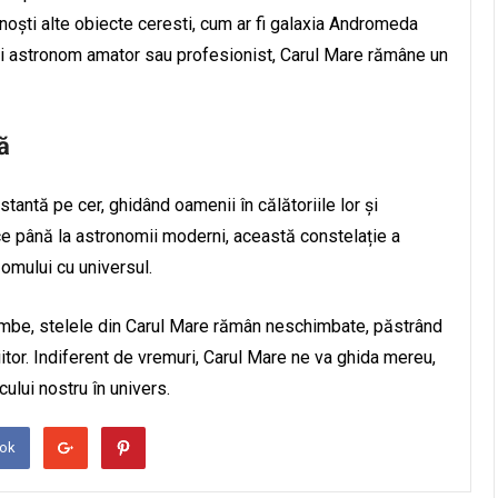
noști alte obiecte ceresti, cum ar fi galaxia Andromeda
ști astronom amator sau profesionist, Carul Mare rămâne un
ă
stantă pe cer, ghidând oamenii în călătoriile lor și
tice până la astronomii moderni, această constelație a
 omului cu universul.
imbe, stelele din Carul Mare rămân neschimbate, păstrând
iitor. Indiferent de vremuri, Carul Mare ne va ghida mereu,
lui nostru în univers.
ook