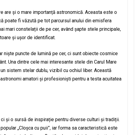
Mare are și o mare importanță astronomică. Aceasta este o
 poate fi văzută pe tot parcursul anului din emisfera
i mari constelații de pe cer, având șapte stele principale,
toare și ușor de identificat.
r niște puncte de lumină pe cer, ci sunt obiecte cosmice
ânt. Una dintre cele mai interesante stele din Carul Mare
n sistem stelar dublu, vizibil cu ochiul liber. Această
astronomi amatori și profesioniști pentru a testa acuitatea
e
 și o sursă de inspirație pentru diverse culturi și tradiții.
opular „Cloșca cu puii”, iar forma sa caracteristică este