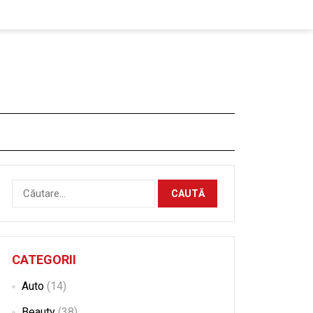
Caută
după:
CATEGORII
Auto
(14)
Beauty
(38)