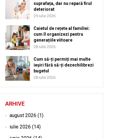
suprafața, dar nu repară firul
deteriorat
29 iulie 2026
Caietul de rețete al familiei:
cum îl organizezi pentru
generațiile viitoare
28 iulie 2026
Cum să-ți permiți mai multe
ieșiri fără să-ți dezechilibrezi
bugetul
28 iulie 2026
ARHIVE
august 2026
(1)
iulie 2026
(14)