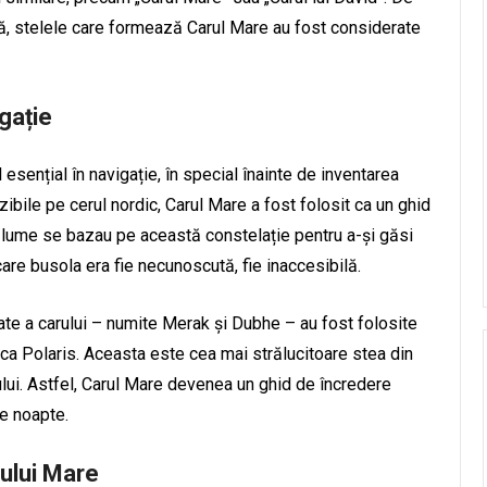
să, stelele care formează Carul Mare au fost considerate
gație
 esențial în navigație, în special înainte de inventarea
zibile pe cerul nordic, Carul Mare a fost folosit ca un ghid
ga lume se bazau pe această constelație pentru a-și găsi
are busola era fie necunoscută, fie inaccesibilă.
te a carului – numite Merak și Dubhe – au fost folosite
 ca Polaris. Aceasta este cea mai strălucitoare stea din
ului. Astfel, Carul Mare devenea un ghid de încredere
e noapte.
ului Mare