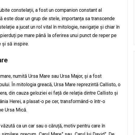
ubite constelații, a fost un companion constant al
nță este doar un grup de stele, importanța sa transcende
ție a jucat un rol vital în mitologie, navigație și chiar în
 pierduți pe mare până la oferirea unui punct de reper pe
 și să inspire.
are
 mare, numită Ursa Mare sau Ursa Major, și a fost
pului. În mitologia greacă, Ursa Mare reprezintă Callisto, o
a, din cauza geloziei ei față de relația dintre Callisto și
nia Herei, a plasat-o pe cer, transformând-o într-o
ine Ursa Mică.
e văzută ca un car sau o căruță, motiv pentru care în
 similare, precum „Carul Mare” sau „Carul lui David”. De