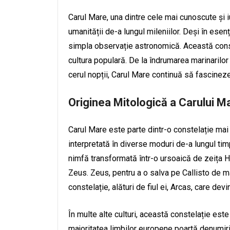
Carul Mare, una dintre cele mai cunoscute și i
umanității de-a lungul mileniilor. Deși în ese
simpla observație astronomică. Această constela
cultura populară. De la îndrumarea marinarilor
cerul nopții, Carul Mare continuă să fascineze
Originea Mitologică a Carului M
Carul Mare este parte dintr-o constelație mai
interpretată în diverse moduri de-a lungul tim
nimfă transformată într-o ursoaică de zeița Her
Zeus. Zeus, pentru a o salva pe Callisto de mâ
constelație, alături de fiul ei, Arcas, care dev
În multe alte culturi, această constelație est
majoritatea limbilor europene poartă denumiri