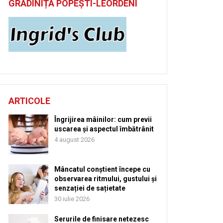
GRĂDINIȚĂ POPEȘTI-LEORDENI
ARTICOLE
Îngrijirea mâinilor: cum previi
uscarea și aspectul îmbătrânit
4 august 2026
Mâncatul conștient începe cu
observarea ritmului, gustului și
senzației de sațietate
30 iulie 2026
Serurile de finisare netezesc