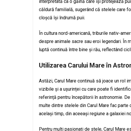
interpretată ca o găină care își protejează pu
căldură familială, sugerând că stelele care fo
cloșcă își îndrumă puii.
În cultura nord-americană, triburile nativ-ame
despre animale sacre sau eroi legendari. În mu
luptă continuă între bine și rău, reflectând cic
Utilizarea Carului Mare în Ast
Astăzi, Carul Mare continuă să joace un rol i
vizibile și a ușurinței cu care poate fi identi
referință pentru începătorii în astronomie. D
multe dintre stelele din Carul Mare fac parte 
același timp, din aceeași regiune a galaxiei n
Pentru mulți pasionați de stele, Carul Mare es