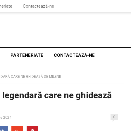
neriate
Contactează-ne
PARTENERIATE
CONTACTEAZĂ-NE
DARĂ CARE NE GHIDEAZĂ DE MILENII
a legendară care ne ghidează
0
ie 2024