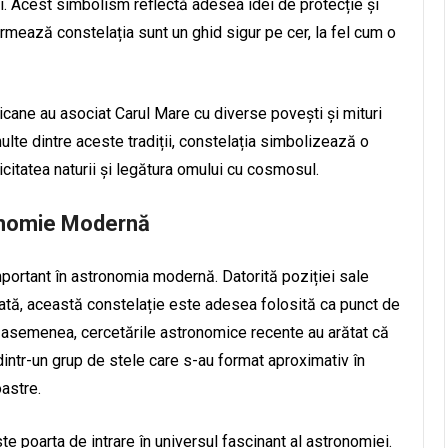
ii. Acest simbolism reflectă adesea idei de protecție și
rmează constelația sunt un ghid sigur pe cer, la fel cum o
ricane au asociat Carul Mare cu diverse povești și mituri
lte dintre aceste tradiții, constelația simbolizează o
licitatea naturii și legătura omului cu cosmosul.
ronomie Modernă
mportant în astronomia modernă. Datorită poziției sale
ficată, această constelație este adesea folosită ca punct de
e asemenea, cercetările astronomice recente au arătat că
dintr-un grup de stele care s-au format aproximativ în
oastre.
te poarta de intrare în universul fascinant al astronomiei.