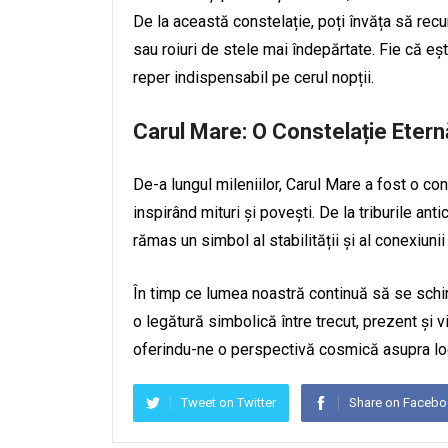
De la această constelație, poți învăța să recu
sau roiuri de stele mai îndepărtate. Fie că e
reper indispensabil pe cerul nopții.
Carul Mare: O Constelație Etern
De-a lungul mileniilor, Carul Mare a fost o con
inspirând mituri și povești. De la triburile an
rămas un simbol al stabilității și al conexiunii
În timp ce lumea noastră continuă să se sch
o legătură simbolică între trecut, prezent și v
oferindu-ne o perspectivă cosmică asupra locu
Tweet on Twitter
Share on Faceb