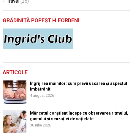
Travel
(25)
GRĂDINIȚĂ POPEȘTI-LEORDENI
ARTICOLE
Îngrijirea mâinilor: cum previi uscarea și aspectul
îmbătrânit
4 august 2026
Mâncatul conștient începe cu observarea ritmului,
gustului și senzației de sațietate
30 iulie 2026