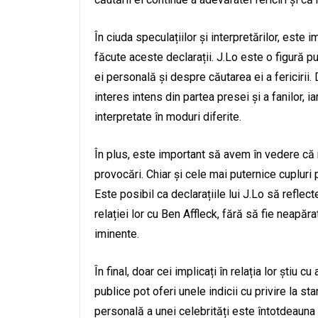
În ciuda speculațiilor și interpretărilor, este
făcute aceste declarații. J.Lo este o figură 
ei personală și despre căutarea ei a fericirii
interes intens din partea presei și a fanilor, ia
interpretate în moduri diferite.
În plus, este important să avem în vedere că r
provocări. Chiar și cele mai puternice cupluri po
Este posibil ca declarațiile lui J.Lo să reflec
relației lor cu Ben Affleck, fără să fie neapăr
iminente.
În final, doar cei implicați în relația lor știu 
publice pot oferi unele indicii cu privire la st
personală a unei celebrități este întotdeaun