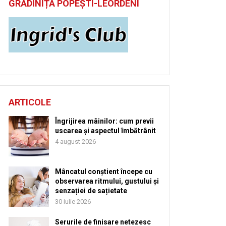
GRĂDINIȚĂ POPEȘTI-LEORDENI
ARTICOLE
Îngrijirea mâinilor: cum previi
uscarea și aspectul îmbătrânit
4 august 2026
Mâncatul conștient începe cu
observarea ritmului, gustului și
senzației de sațietate
30 iulie 2026
Serurile de finisare netezesc