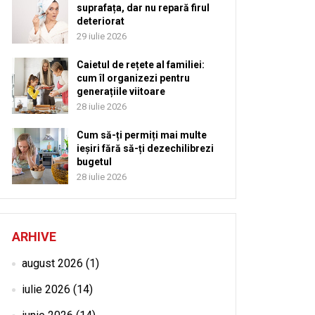
suprafața, dar nu repară firul
deteriorat
29 iulie 2026
Caietul de rețete al familiei:
cum îl organizezi pentru
generațiile viitoare
28 iulie 2026
Cum să-ți permiți mai multe
ieșiri fără să-ți dezechilibrezi
bugetul
28 iulie 2026
ARHIVE
august 2026
(1)
iulie 2026
(14)