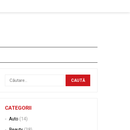
Caută
după:
CATEGORII
Auto
(14)
Beauty
(38)