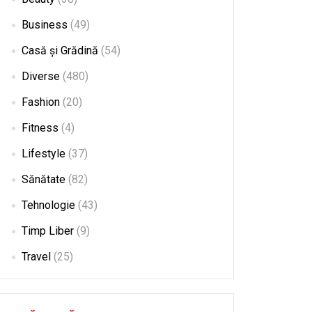
Business
(49)
Casă și Grădină
(54)
Diverse
(480)
Fashion
(20)
Fitness
(4)
Lifestyle
(37)
Sănătate
(82)
Tehnologie
(43)
Timp Liber
(9)
Travel
(25)