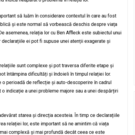
 important să luăm în considerare contextul în care au fost
publică și este normal să vorbească deschis despre viața
. De asemenea, relația lor cu Ben Affleck este subiectul unui
r declarațiile ei pot fi supuse unei atenții exagerate și
elațiile sunt complexe și pot traversa diferite etape și
t întâmpina dificultăți și îndoieli în timpul relației lor.
te o perioadă de reflecție și auto-descoperire în cadrul
at o indicație a unei probleme majore sau a unei despărțiri
cu adevărat starea și direcția acesteia. În timp ce declarațiile
area relației lor, este important să ne amintim că viața
a mai complexă și mai profundă decât ceea ce este