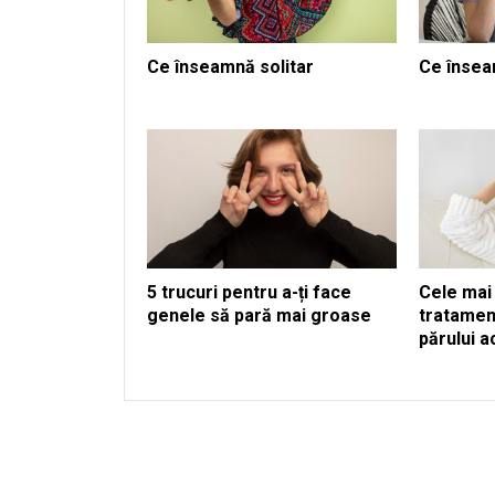
Ce înseamnă solitar
Ce însea
5 trucuri pentru a-ți face
Cele mai
genele să pară mai groase
tratamen
părului 