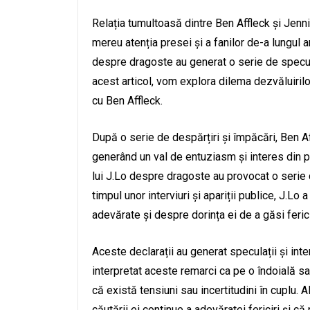
Relația tumultoasă dintre Ben Affleck și Jenn
mereu atenția presei și a fanilor de-a lungul an
despre dragoste au generat o serie de speculații
acest articol, vom explora dilema dezvăluirilo
cu Ben Affleck.
După o serie de despărțiri și împăcări, Ben Af
generând un val de entuziasm și interes din par
lui J.Lo despre dragoste au provocat o serie de 
timpul unor interviuri și apariții publice, J.Lo
adevărate și despre dorința ei de a găsi ferici
Aceste declarații au generat speculații și inter
interpretat aceste remarci ca pe o îndoială sa
că există tensiuni sau incertitudini în cuplu. A
căutării ei continue a adevăratei fericiri și că