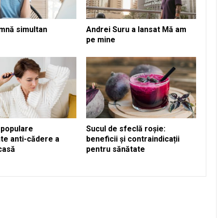
mnă simultan
Andrei Suru a lansat Mă am
pe mine
 populare
Sucul de sfeclă roșie:
te anti-cădere a
beneficii și contraindicații
acasă
pentru sănătate