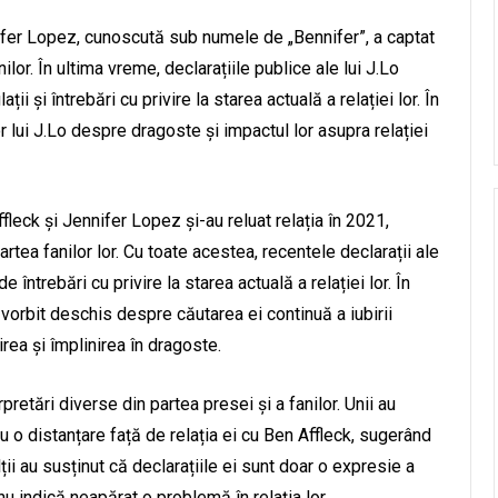
ifer Lopez, cunoscută sub numele de „Bennifer”, a captat
ilor. În ultima vreme, declarațiile publice ale lui J.Lo
 și întrebări cu privire la starea actuală a relației lor. În
r lui J.Lo despre dragoste și impactul lor asupra relației
fleck și Jennifer Lopez și-au reluat relația în 2021,
tea fanilor lor. Cu toate acestea, recentele declarații ale
întrebări cu privire la starea actuală a relației lor. În
 a vorbit deschis despre căutarea ei continuă a iubirii
rea și împlinirea în dragoste.
pretări diverse din partea presei și a fanilor. Unii au
u o distanțare față de relația ei cu Ben Affleck, sugerând
lții au susținut că declarațiile ei sunt doar o expresie a
 nu indică neapărat o problemă în relația lor.