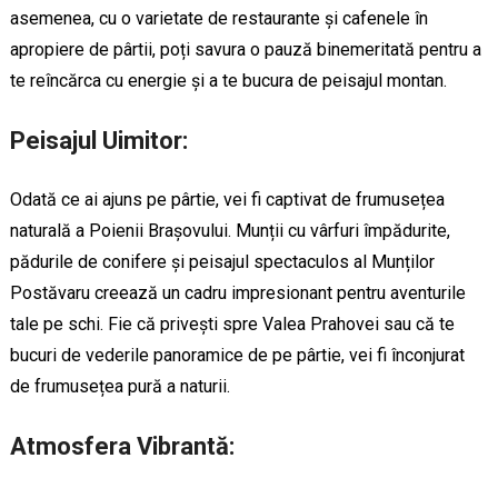
asemenea, cu o varietate de restaurante și cafenele în
apropiere de pârtii, poți savura o pauză binemeritată pentru a
te reîncărca cu energie și a te bucura de peisajul montan.
Peisajul Uimitor:
Odată ce ai ajuns pe pârtie, vei fi captivat de frumusețea
naturală a Poienii Brașovului. Munții cu vârfuri împădurite,
pădurile de conifere și peisajul spectaculos al Munților
Postăvaru creează un cadru impresionant pentru aventurile
tale pe schi. Fie că privești spre Valea Prahovei sau că te
bucuri de vederile panoramice de pe pârtie, vei fi înconjurat
de frumusețea pură a naturii.
Atmosfera Vibrantă: