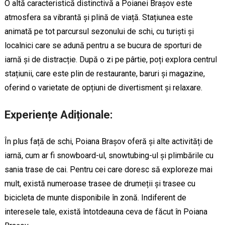
O altă caracteristică distinctivă a Poianei Brașov este
atmosfera sa vibrantă și plină de viață. Stațiunea este
animată pe tot parcursul sezonului de schi, cu turiști și
localnici care se adună pentru a se bucura de sporturi de
iarnă și de distracție. După o zi pe pârtie, poți explora centrul
stațiunii, care este plin de restaurante, baruri și magazine,
oferind o varietate de opțiuni de divertisment și relaxare.
Experiențe Adiționale:
În plus față de schi, Poiana Brașov oferă și alte activități de
iarnă, cum ar fi snowboard-ul, snowtubing-ul și plimbările cu
sania trase de cai. Pentru cei care doresc să exploreze mai
mult, există numeroase trasee de drumeții și trasee cu
bicicleta de munte disponibile în zonă. Indiferent de
interesele tale, există întotdeauna ceva de făcut în Poiana