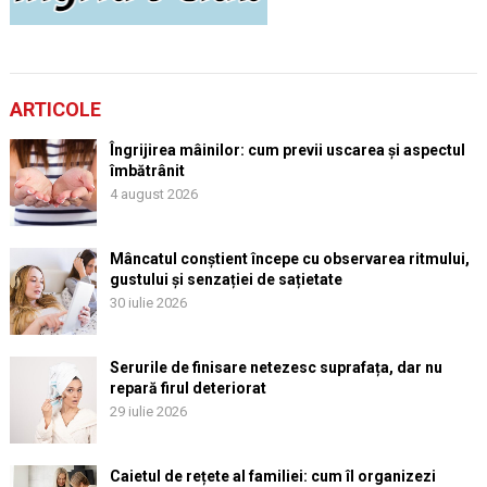
ARTICOLE
Îngrijirea mâinilor: cum previi uscarea și aspectul
îmbătrânit
4 august 2026
Mâncatul conștient începe cu observarea ritmului,
gustului și senzației de sațietate
30 iulie 2026
Serurile de finisare netezesc suprafața, dar nu
repară firul deteriorat
29 iulie 2026
Caietul de rețete al familiei: cum îl organizezi