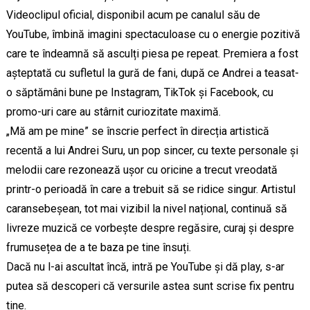
Videoclipul oficial, disponibil acum pe canalul său de
YouTube, îmbină imagini spectaculoase cu o energie pozitivă
care te îndeamnă să asculți piesa pe repeat. Premiera a fost
așteptată cu sufletul la gură de fani, după ce Andrei a teasat-
o săptămâni bune pe Instagram, TikTok și Facebook, cu
promo-uri care au stârnit curiozitate maximă.
„Mă am pe mine” se înscrie perfect în direcția artistică
recentă a lui Andrei Suru, un pop sincer, cu texte personale și
melodii care rezonează ușor cu oricine a trecut vreodată
printr-o perioadă în care a trebuit să se ridice singur. Artistul
caransebeșean, tot mai vizibil la nivel național, continuă să
livreze muzică ce vorbește despre regăsire, curaj și despre
frumusețea de a te baza pe tine însuți.
Dacă nu l-ai ascultat încă, intră pe YouTube și dă play, s-ar
putea să descoperi că versurile astea sunt scrise fix pentru
tine.