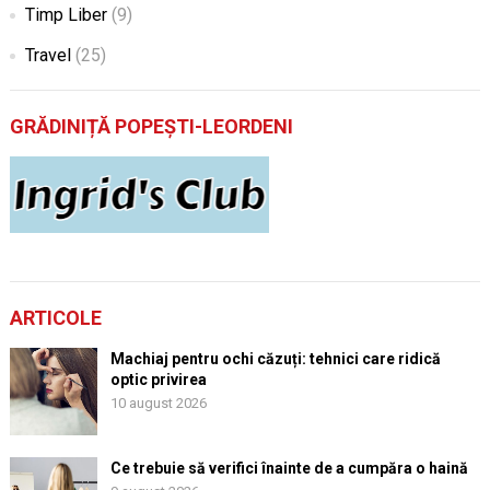
Timp Liber
(9)
Travel
(25)
GRĂDINIȚĂ POPEȘTI-LEORDENI
ARTICOLE
Machiaj pentru ochi căzuți: tehnici care ridică
optic privirea
10 august 2026
Ce trebuie să verifici înainte de a cumpăra o haină