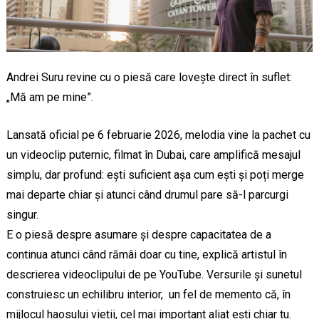
Andrei Suru revine cu o piesă care lovește direct în suflet:
„Mă am pe mine”.
Lansată oficial pe 6 februarie 2026, melodia vine la pachet cu
un videoclip puternic, filmat în Dubai, care amplifică mesajul
simplu, dar profund: ești suficient așa cum ești și poți merge
mai departe chiar și atunci când drumul pare să-l parcurgi
singur.
E o piesă despre asumare și despre capacitatea de a
continua atunci când rămâi doar cu tine, explică artistul în
descrierea videoclipului de pe YouTube. Versurile și sunetul
construiesc un echilibru interior, un fel de memento că, în
mijlocul haosului vieții, cel mai important aliat ești chiar tu.