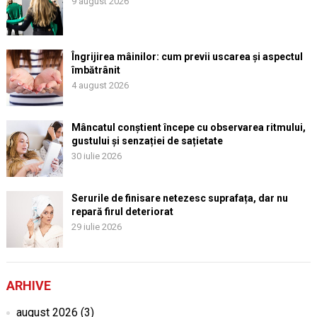
9 august 2026
Îngrijirea mâinilor: cum previi uscarea și aspectul
îmbătrânit
4 august 2026
Mâncatul conștient începe cu observarea ritmului,
gustului și senzației de sațietate
30 iulie 2026
Serurile de finisare netezesc suprafața, dar nu
repară firul deteriorat
29 iulie 2026
ARHIVE
august 2026
(3)