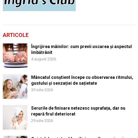
ARTICOLE
Îngrijirea mâinilor: cum previi uscarea și aspectul
îmbătrânit
4 august 2026
Mâncatul conștient începe cu observarea ritmului,
gustului și senzației de sațietate
30 iulie 2026
Serurile de finisare netezesc suprafața, dar nu
repară firul deteriorat
29 iulie 2026